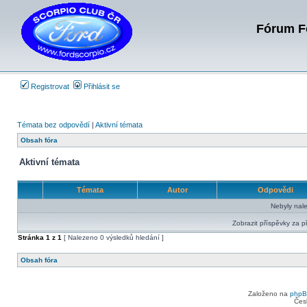
Fórum Fo
Registrovat
Přihlásit se
Témata bez odpovědí
|
Aktivní témata
Obsah fóra
Aktivní témata
Témata
Autor
Odpovědi
Nebyly nal
Zobrazit příspěvky za p
Stránka
1
z
1
[ Nalezeno 0 výsledků hledání ]
Obsah fóra
Založeno na
php
Čes