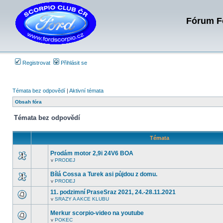
Fórum Fo
Registrovat
Přihlásit se
Témata bez odpovědí
|
Aktivní témata
Obsah fóra
Témata bez odpovědí
Témata
Prodám motor 2,9i 24V6 BOA
v
PRODEJ
V
tomto
Bílá Cossa a Turek asi půjdou z domu.
fóru
nejsou
v
PRODEJ
V
další
tomto
nepřečtená
11. podzimní PraseSraz 2021, 24.-28.11.2021
fóru
témata.
v
SRAZY A AKCE KLUBU
nejsou
V
další
tomto
nepřečtená
Merkur scorpio-video na youtube
fóru
témata.
nejsou
v
POKEC
V