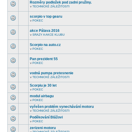
fóru
Rozměry podložek pod zadni pružiny.
nejsou
v
TECHNICKÉ ZÁLEŽITOSTI
další
V
nepřečtená
tomto
témata.
fóru
scorpio v top gearu
nejsou
v
POKEC
další
V
nepřečtená
tomto
témata.
fóru
akce Pálava 2016
nejsou
v
SRAZY A AKCE KLUBU
další
V
nepřečtená
tomto
témata.
fóru
Scorpio na auto.cz
nejsou
v
POKEC
další
V
nepřečtená
tomto
témata.
fóru
Pan prezident 55
nejsou
v
POKEC
další
V
nepřečtená
tomto
témata.
fóru
vodná pumpa pretesnenie
nejsou
v
TECHNICKÉ ZÁLEŽITOSTI
další
V
nepřečtená
tomto
témata.
Scorpiu je 30 let
fóru
nejsou
v
POKEC
V
další
tomto
nepřečtená
modul airbagu
fóru
témata.
v
POKEC
nejsou
V
další
tomto
vyřešen problém vynechávání motoru
nepřečtená
fóru
témata.
v
TECHNICKÉ ZÁLEŽITOSTI
nejsou
V
další
tomto
Poděkování Blážovi
nepřečtená
fóru
témata.
v
POKEC
nejsou
V
další
tomto
zerizeni motoru
nepřečtená
fóru
témata.
v
TECHNICKÉ ZÁLEŽITOSTI