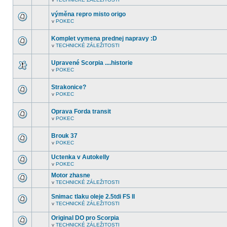
nejsou
V
další
tomto
nepřečtená
výměna repro misto origo
fóru
témata.
nejsou
v
POKEC
V
další
tomto
nepřečtená
fóru
témata.
Komplet vymena prednej napravy :D
nejsou
v
TECHNICKÉ ZÁLEŽITOSTI
další
V
nepřečtená
tomto
témata.
fóru
Upravené Scorpia ....historie
nejsou
v
POKEC
další
V
nepřečtená
tomto
témata.
fóru
Strakonice?
nejsou
v
POKEC
další
V
nepřečtená
tomto
témata.
fóru
Oprava Forda transit
nejsou
v
POKEC
další
V
nepřečtená
tomto
témata.
fóru
Brouk 37
nejsou
v
POKEC
další
V
nepřečtená
tomto
témata.
Uctenka v Autokelly
fóru
nejsou
v
POKEC
V
další
tomto
nepřečtená
Motor zhasne
fóru
témata.
v
TECHNICKÉ ZÁLEŽITOSTI
nejsou
V
další
tomto
nepřečtená
Snimac tlaku oleje 2.5tdi FS II
fóru
témata.
nejsou
v
TECHNICKÉ ZÁLEŽITOSTI
V
další
tomto
nepřečtená
Original DO pro Scorpia
fóru
témata.
nejsou
v
TECHNICKÉ ZÁLEŽITOSTI