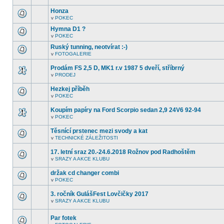
další
tomto
nepřečtená
Honza
fóru
témata.
nejsou
v
POKEC
V
další
tomto
nepřečtená
Hymna D1 ?
fóru
témata.
v
POKEC
nejsou
V
další
tomto
Ruský tunning, neotvírat :-)
nepřečtená
fóru
témata.
v
FOTOGALERIE
nejsou
V
další
tomto
nepřečtená
Prodám FS 2,5 D, MK1 r.v 1987 5 dveří, stříbrný
fóru
témata.
nejsou
v
PRODEJ
V
další
tomto
nepřečtená
Hezkej příběh
fóru
témata.
nejsou
v
POKEC
V
další
tomto
nepřečtená
Koupím papíry na Ford Scorpio sedan 2,9 24V6 92-94
fóru
témata.
nejsou
v
POKEC
V
další
tomto
nepřečtená
Těsnící prstenec mezi svody a kat
fóru
témata.
nejsou
v
TECHNICKÉ ZÁLEŽITOSTI
V
další
tomto
nepřečtená
17. letní sraz 20.-24.6.2018 Rožnov pod Radhoštěm
fóru
témata.
nejsou
v
SRAZY A AKCE KLUBU
V
další
tomto
nepřečtená
držak cd changer combi
fóru
témata.
nejsou
v
POKEC
V
další
tomto
nepřečtená
3. ročník GulášFest Lovčičky 2017
fóru
témata.
nejsou
v
SRAZY A AKCE KLUBU
V
další
tomto
nepřečtená
fóru
témata.
Par fotek
nejsou