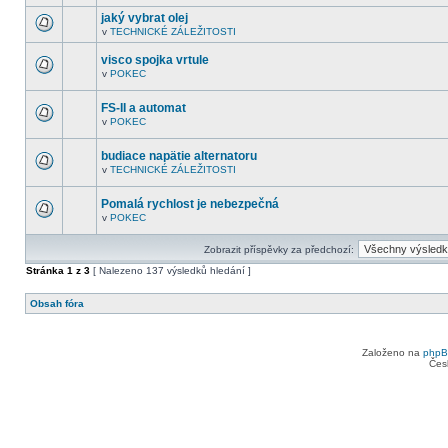
V
další
tomto
nepřečtená
jaký vybrat olej
fóru
témata.
v
TECHNICKÉ ZÁLEŽITOSTI
nejsou
V
další
tomto
nepřečtená
visco spojka vrtule
fóru
témata.
nejsou
v
POKEC
V
další
tomto
nepřečtená
fóru
témata.
FS-II a automat
nejsou
v
POKEC
další
V
nepřečtená
tomto
témata.
fóru
budiace napätie alternatoru
nejsou
v
TECHNICKÉ ZÁLEŽITOSTI
další
V
nepřečtená
tomto
témata.
fóru
Pomalá rychlost je nebezpečná
nejsou
v
POKEC
další
V
nepřečtená
tomto
témata.
fóru
Zobrazit příspěvky za předchozí:
nejsou
další
Stránka
1
z
3
[ Nalezeno 137 výsledků hledání ]
nepřečtená
témata.
Obsah fóra
Založeno na
php
Čes