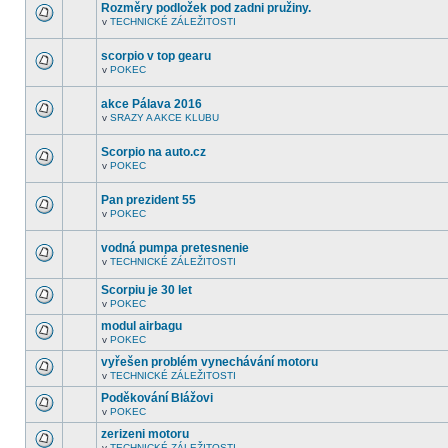
fóru
Rozměry podložek pod zadni pružiny.
nejsou
v
TECHNICKÉ ZÁLEŽITOSTI
další
V
nepřečtená
tomto
témata.
fóru
scorpio v top gearu
nejsou
v
POKEC
další
V
nepřečtená
tomto
témata.
fóru
akce Pálava 2016
nejsou
v
SRAZY A AKCE KLUBU
další
V
nepřečtená
tomto
témata.
fóru
Scorpio na auto.cz
nejsou
v
POKEC
další
V
nepřečtená
tomto
témata.
fóru
Pan prezident 55
nejsou
v
POKEC
další
V
nepřečtená
tomto
témata.
fóru
vodná pumpa pretesnenie
nejsou
v
TECHNICKÉ ZÁLEŽITOSTI
další
V
nepřečtená
tomto
témata.
Scorpiu je 30 let
fóru
nejsou
v
POKEC
V
další
tomto
nepřečtená
modul airbagu
fóru
témata.
v
POKEC
nejsou
V
další
tomto
vyřešen problém vynechávání motoru
nepřečtená
fóru
témata.
v
TECHNICKÉ ZÁLEŽITOSTI
nejsou
V
další
tomto
Poděkování Blážovi
nepřečtená
fóru
témata.
v
POKEC
nejsou
V
další
tomto
zerizeni motoru
nepřečtená
fóru
témata.
v
TECHNICKÉ ZÁLEŽITOSTI