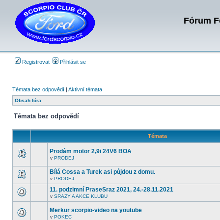
Fórum Fo
Registrovat
Přihlásit se
Témata bez odpovědí
|
Aktivní témata
Obsah fóra
Témata bez odpovědí
Témata
Prodám motor 2,9i 24V6 BOA
v
PRODEJ
V
tomto
Bílá Cossa a Turek asi půjdou z domu.
fóru
nejsou
v
PRODEJ
V
další
tomto
nepřečtená
11. podzimní PraseSraz 2021, 24.-28.11.2021
fóru
témata.
v
SRAZY A AKCE KLUBU
nejsou
V
další
tomto
nepřečtená
Merkur scorpio-video na youtube
fóru
témata.
nejsou
v
POKEC
V