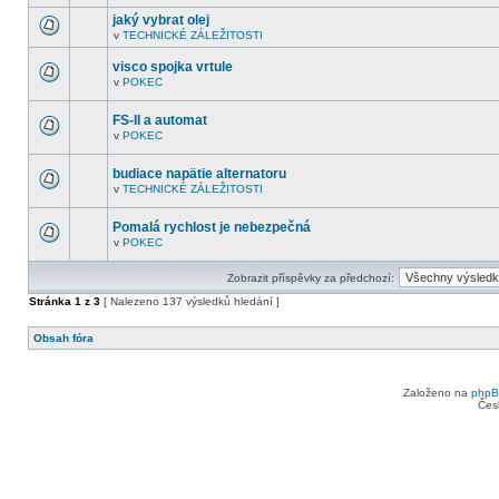
V
další
tomto
nepřečtená
jaký vybrat olej
fóru
témata.
v
TECHNICKÉ ZÁLEŽITOSTI
nejsou
V
další
tomto
nepřečtená
visco spojka vrtule
fóru
témata.
nejsou
v
POKEC
V
další
tomto
nepřečtená
fóru
témata.
FS-II a automat
nejsou
v
POKEC
další
V
nepřečtená
tomto
témata.
fóru
budiace napätie alternatoru
nejsou
v
TECHNICKÉ ZÁLEŽITOSTI
další
V
nepřečtená
tomto
témata.
fóru
Pomalá rychlost je nebezpečná
nejsou
v
POKEC
další
V
nepřečtená
tomto
témata.
fóru
Zobrazit příspěvky za předchozí:
nejsou
další
Stránka
1
z
3
[ Nalezeno 137 výsledků hledání ]
nepřečtená
témata.
Obsah fóra
Založeno na
php
Čes