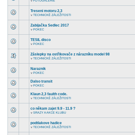
v
FOTOGALERIE
další
V
nepřečtená
tomto
témata.
fóru
Treseni motoru 2,3
nejsou
v
TECHNICKÉ ZÁLEŽITOSTI
další
V
nepřečtená
tomto
témata.
fóru
Zabijačka Sedlec 2017
nejsou
v
POKEC
další
V
nepřečtená
tomto
témata.
fóru
TESIL disco
nejsou
v
POKEC
další
V
nepřečtená
tomto
témata.
fóru
Záslepky na ostřikovače z nárazníku model 98
nejsou
v
TECHNICKÉ ZÁLEŽITOSTI
další
V
nepřečtená
tomto
témata.
fóru
Naraznik
nejsou
v
POKEC
další
V
nepřečtená
tomto
témata.
Dalso transit
fóru
nejsou
v
POKEC
V
další
tomto
nepřečtená
Klaun 2,3 faulth code.
fóru
témata.
nejsou
v
TECHNICKÉ ZÁLEŽITOSTI
V
další
tomto
nepřečtená
fóru
témata.
co někam zajet 9.9 - 11.9 ?
nejsou
v
SRAZY A AKCE KLUBU
další
V
nepřečtená
tomto
témata.
fóru
podtlakove hadice
nejsou
v
TECHNICKÉ ZÁLEŽITOSTI
další
V
nepřečtená
tomto
témata.