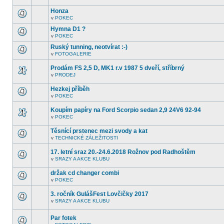
další
tomto
nepřečtená
Honza
fóru
témata.
nejsou
v
POKEC
V
další
tomto
nepřečtená
Hymna D1 ?
fóru
témata.
v
POKEC
nejsou
V
další
tomto
Ruský tunning, neotvírat :-)
nepřečtená
fóru
témata.
v
FOTOGALERIE
nejsou
V
další
tomto
nepřečtená
Prodám FS 2,5 D, MK1 r.v 1987 5 dveří, stříbrný
fóru
témata.
nejsou
v
PRODEJ
V
další
tomto
nepřečtená
Hezkej příběh
fóru
témata.
nejsou
v
POKEC
V
další
tomto
nepřečtená
Koupím papíry na Ford Scorpio sedan 2,9 24V6 92-94
fóru
témata.
nejsou
v
POKEC
V
další
tomto
nepřečtená
Těsnící prstenec mezi svody a kat
fóru
témata.
nejsou
v
TECHNICKÉ ZÁLEŽITOSTI
V
další
tomto
nepřečtená
17. letní sraz 20.-24.6.2018 Rožnov pod Radhoštěm
fóru
témata.
nejsou
v
SRAZY A AKCE KLUBU
V
další
tomto
nepřečtená
držak cd changer combi
fóru
témata.
nejsou
v
POKEC
V
další
tomto
nepřečtená
3. ročník GulášFest Lovčičky 2017
fóru
témata.
nejsou
v
SRAZY A AKCE KLUBU
V
další
tomto
nepřečtená
fóru
témata.
Par fotek
nejsou