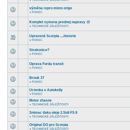
nejsou
V
další
tomto
nepřečtená
výměna repro misto origo
fóru
témata.
nejsou
v
POKEC
V
další
tomto
nepřečtená
fóru
témata.
Komplet vymena prednej napravy :D
nejsou
v
TECHNICKÉ ZÁLEŽITOSTI
další
V
nepřečtená
tomto
témata.
fóru
Upravené Scorpia ....historie
nejsou
v
POKEC
další
V
nepřečtená
tomto
témata.
fóru
Strakonice?
nejsou
v
POKEC
další
V
nepřečtená
tomto
témata.
fóru
Oprava Forda transit
nejsou
v
POKEC
další
V
nepřečtená
tomto
témata.
fóru
Brouk 37
nejsou
v
POKEC
další
V
nepřečtená
tomto
témata.
Uctenka v Autokelly
fóru
nejsou
v
POKEC
V
další
tomto
nepřečtená
Motor zhasne
fóru
témata.
v
TECHNICKÉ ZÁLEŽITOSTI
nejsou
V
další
tomto
nepřečtená
Snimac tlaku oleje 2.5tdi FS II
fóru
témata.
nejsou
v
TECHNICKÉ ZÁLEŽITOSTI
V
další
tomto
nepřečtená
Original DO pro Scorpia
fóru
témata.
nejsou
v
TECHNICKÉ ZÁLEŽITOSTI