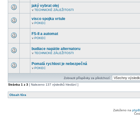
V
další
tomto
nepřečtená
jaký vybrat olej
fóru
témata.
v
TECHNICKÉ ZÁLEŽITOSTI
nejsou
V
další
tomto
nepřečtená
visco spojka vrtule
fóru
témata.
nejsou
v
POKEC
V
další
tomto
nepřečtená
fóru
témata.
FS-II a automat
nejsou
v
POKEC
další
V
nepřečtená
tomto
témata.
fóru
budiace napätie alternatoru
nejsou
v
TECHNICKÉ ZÁLEŽITOSTI
další
V
nepřečtená
tomto
témata.
fóru
Pomalá rychlost je nebezpečná
nejsou
v
POKEC
další
V
nepřečtená
tomto
témata.
fóru
Zobrazit příspěvky za předchozí:
nejsou
další
Stránka
1
z
3
[ Nalezeno 137 výsledků hledání ]
nepřečtená
témata.
Obsah fóra
Založeno na
php
Čes