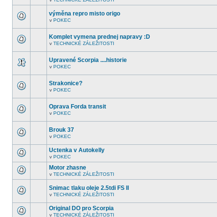
nejsou
V
další
tomto
nepřečtená
výměna repro misto origo
fóru
témata.
nejsou
v
POKEC
V
další
tomto
nepřečtená
fóru
témata.
Komplet vymena prednej napravy :D
nejsou
v
TECHNICKÉ ZÁLEŽITOSTI
další
V
nepřečtená
tomto
témata.
fóru
Upravené Scorpia ....historie
nejsou
v
POKEC
další
V
nepřečtená
tomto
témata.
fóru
Strakonice?
nejsou
v
POKEC
další
V
nepřečtená
tomto
témata.
fóru
Oprava Forda transit
nejsou
v
POKEC
další
V
nepřečtená
tomto
témata.
fóru
Brouk 37
nejsou
v
POKEC
další
V
nepřečtená
tomto
témata.
Uctenka v Autokelly
fóru
nejsou
v
POKEC
V
další
tomto
nepřečtená
Motor zhasne
fóru
témata.
v
TECHNICKÉ ZÁLEŽITOSTI
nejsou
V
další
tomto
nepřečtená
Snimac tlaku oleje 2.5tdi FS II
fóru
témata.
nejsou
v
TECHNICKÉ ZÁLEŽITOSTI
V
další
tomto
nepřečtená
Original DO pro Scorpia
fóru
témata.
nejsou
v
TECHNICKÉ ZÁLEŽITOSTI