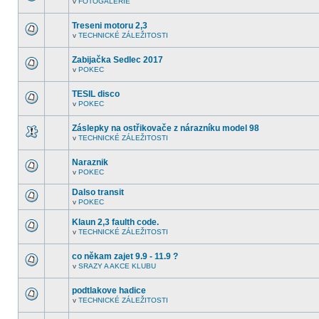
v
FOTOGALERIE
další
V
nepřečtená
tomto
témata.
fóru
Treseni motoru 2,3
nejsou
v
TECHNICKÉ ZÁLEŽITOSTI
další
V
nepřečtená
tomto
témata.
fóru
Zabijačka Sedlec 2017
nejsou
v
POKEC
další
V
nepřečtená
tomto
témata.
fóru
TESIL disco
nejsou
v
POKEC
další
V
nepřečtená
tomto
témata.
fóru
Záslepky na ostřikovače z nárazníku model 98
nejsou
v
TECHNICKÉ ZÁLEŽITOSTI
další
V
nepřečtená
tomto
témata.
fóru
Naraznik
nejsou
v
POKEC
další
V
nepřečtená
tomto
témata.
Dalso transit
fóru
nejsou
v
POKEC
V
další
tomto
nepřečtená
Klaun 2,3 faulth code.
fóru
témata.
nejsou
v
TECHNICKÉ ZÁLEŽITOSTI
V
další
tomto
nepřečtená
fóru
témata.
co někam zajet 9.9 - 11.9 ?
nejsou
v
SRAZY A AKCE KLUBU
další
V
nepřečtená
tomto
témata.
fóru
podtlakove hadice
nejsou
v
TECHNICKÉ ZÁLEŽITOSTI
další
V
nepřečtená
tomto
témata.