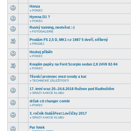
další
tomto
nepřečtená
Honza
fóru
témata.
nejsou
v
POKEC
V
další
tomto
nepřečtená
Hymna D1 ?
fóru
témata.
v
POKEC
nejsou
V
další
tomto
Ruský tunning, neotvírat :-)
nepřečtená
fóru
témata.
v
FOTOGALERIE
nejsou
V
další
tomto
nepřečtená
Prodám FS 2,5 D, MK1 r.v 1987 5 dveří, stříbrný
fóru
témata.
nejsou
v
PRODEJ
V
další
tomto
nepřečtená
Hezkej příběh
fóru
témata.
nejsou
v
POKEC
V
další
tomto
nepřečtená
Koupím papíry na Ford Scorpio sedan 2,9 24V6 92-94
fóru
témata.
nejsou
v
POKEC
V
další
tomto
nepřečtená
Těsnící prstenec mezi svody a kat
fóru
témata.
nejsou
v
TECHNICKÉ ZÁLEŽITOSTI
V
další
tomto
nepřečtená
17. letní sraz 20.-24.6.2018 Rožnov pod Radhoštěm
fóru
témata.
nejsou
v
SRAZY A AKCE KLUBU
V
další
tomto
nepřečtená
držak cd changer combi
fóru
témata.
nejsou
v
POKEC
V
další
tomto
nepřečtená
3. ročník GulášFest Lovčičky 2017
fóru
témata.
nejsou
v
SRAZY A AKCE KLUBU
V
další
tomto
nepřečtená
fóru
témata.
Par fotek
nejsou