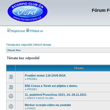
Fórum Fo
Registrovat
Přihlásit se
Témata bez odpovědí
|
Aktivní témata
Obsah fóra
Témata bez odpovědí
Témata
Prodám motor 2,9i 24V6 BOA
v
PRODEJ
V
tomto
Bílá Cossa a Turek asi půjdou z domu.
fóru
nejsou
v
PRODEJ
V
další
tomto
nepřečtená
11. podzimní PraseSraz 2021, 24.-28.11.2021
fóru
témata.
v
SRAZY A AKCE KLUBU
nejsou
V
další
tomto
nepřečtená
Merkur scorpio-video na youtube
fóru
témata.
nejsou
v
POKEC
V