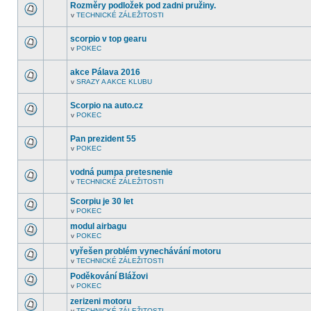
fóru
Rozměry podložek pod zadni pružiny.
nejsou
v
TECHNICKÉ ZÁLEŽITOSTI
další
V
nepřečtená
tomto
témata.
fóru
scorpio v top gearu
nejsou
v
POKEC
další
V
nepřečtená
tomto
témata.
fóru
akce Pálava 2016
nejsou
v
SRAZY A AKCE KLUBU
další
V
nepřečtená
tomto
témata.
fóru
Scorpio na auto.cz
nejsou
v
POKEC
další
V
nepřečtená
tomto
témata.
fóru
Pan prezident 55
nejsou
v
POKEC
další
V
nepřečtená
tomto
témata.
fóru
vodná pumpa pretesnenie
nejsou
v
TECHNICKÉ ZÁLEŽITOSTI
další
V
nepřečtená
tomto
témata.
Scorpiu je 30 let
fóru
nejsou
v
POKEC
V
další
tomto
nepřečtená
modul airbagu
fóru
témata.
v
POKEC
nejsou
V
další
tomto
vyřešen problém vynechávání motoru
nepřečtená
fóru
témata.
v
TECHNICKÉ ZÁLEŽITOSTI
nejsou
V
další
tomto
Poděkování Blážovi
nepřečtená
fóru
témata.
v
POKEC
nejsou
V
další
tomto
zerizeni motoru
nepřečtená
fóru
témata.
v
TECHNICKÉ ZÁLEŽITOSTI