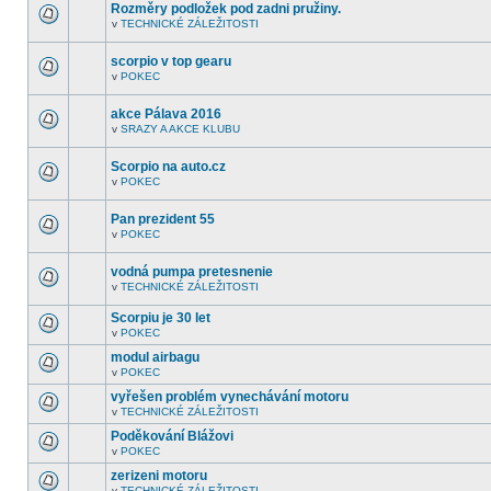
fóru
Rozměry podložek pod zadni pružiny.
nejsou
v
TECHNICKÉ ZÁLEŽITOSTI
další
V
nepřečtená
tomto
témata.
fóru
scorpio v top gearu
nejsou
v
POKEC
další
V
nepřečtená
tomto
témata.
fóru
akce Pálava 2016
nejsou
v
SRAZY A AKCE KLUBU
další
V
nepřečtená
tomto
témata.
fóru
Scorpio na auto.cz
nejsou
v
POKEC
další
V
nepřečtená
tomto
témata.
fóru
Pan prezident 55
nejsou
v
POKEC
další
V
nepřečtená
tomto
témata.
fóru
vodná pumpa pretesnenie
nejsou
v
TECHNICKÉ ZÁLEŽITOSTI
další
V
nepřečtená
tomto
témata.
Scorpiu je 30 let
fóru
nejsou
v
POKEC
V
další
tomto
nepřečtená
modul airbagu
fóru
témata.
v
POKEC
nejsou
V
další
tomto
vyřešen problém vynechávání motoru
nepřečtená
fóru
témata.
v
TECHNICKÉ ZÁLEŽITOSTI
nejsou
V
další
tomto
Poděkování Blážovi
nepřečtená
fóru
témata.
v
POKEC
nejsou
V
další
tomto
zerizeni motoru
nepřečtená
fóru
témata.
v
TECHNICKÉ ZÁLEŽITOSTI