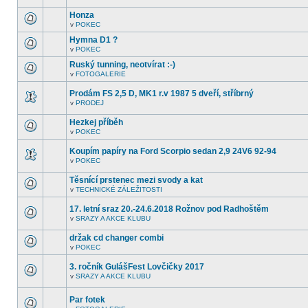
další
tomto
nepřečtená
Honza
fóru
témata.
nejsou
v
POKEC
V
další
tomto
nepřečtená
Hymna D1 ?
fóru
témata.
v
POKEC
nejsou
V
další
tomto
Ruský tunning, neotvírat :-)
nepřečtená
fóru
témata.
v
FOTOGALERIE
nejsou
V
další
tomto
nepřečtená
Prodám FS 2,5 D, MK1 r.v 1987 5 dveří, stříbrný
fóru
témata.
nejsou
v
PRODEJ
V
další
tomto
nepřečtená
Hezkej příběh
fóru
témata.
nejsou
v
POKEC
V
další
tomto
nepřečtená
Koupím papíry na Ford Scorpio sedan 2,9 24V6 92-94
fóru
témata.
nejsou
v
POKEC
V
další
tomto
nepřečtená
Těsnící prstenec mezi svody a kat
fóru
témata.
nejsou
v
TECHNICKÉ ZÁLEŽITOSTI
V
další
tomto
nepřečtená
17. letní sraz 20.-24.6.2018 Rožnov pod Radhoštěm
fóru
témata.
nejsou
v
SRAZY A AKCE KLUBU
V
další
tomto
nepřečtená
držak cd changer combi
fóru
témata.
nejsou
v
POKEC
V
další
tomto
nepřečtená
3. ročník GulášFest Lovčičky 2017
fóru
témata.
nejsou
v
SRAZY A AKCE KLUBU
V
další
tomto
nepřečtená
fóru
témata.
Par fotek
nejsou