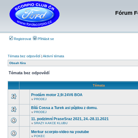
Fórum Fo
Registrovat
Přihlásit se
Témata bez odpovědí
|
Aktivní témata
Obsah fóra
Témata bez odpovědí
Témata
Prodám motor 2,9i 24V6 BOA
v
PRODEJ
V
tomto
Bílá Cossa a Turek asi půjdou z domu.
fóru
nejsou
v
PRODEJ
V
další
tomto
nepřečtená
11. podzimní PraseSraz 2021, 24.-28.11.2021
fóru
témata.
v
SRAZY A AKCE KLUBU
nejsou
V
další
tomto
nepřečtená
Merkur scorpio-video na youtube
fóru
témata.
nejsou
v
POKEC
V