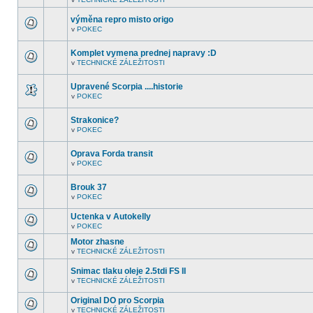
nejsou
V
další
tomto
nepřečtená
výměna repro misto origo
fóru
témata.
nejsou
v
POKEC
V
další
tomto
nepřečtená
fóru
témata.
Komplet vymena prednej napravy :D
nejsou
v
TECHNICKÉ ZÁLEŽITOSTI
další
V
nepřečtená
tomto
témata.
fóru
Upravené Scorpia ....historie
nejsou
v
POKEC
další
V
nepřečtená
tomto
témata.
fóru
Strakonice?
nejsou
v
POKEC
další
V
nepřečtená
tomto
témata.
fóru
Oprava Forda transit
nejsou
v
POKEC
další
V
nepřečtená
tomto
témata.
fóru
Brouk 37
nejsou
v
POKEC
další
V
nepřečtená
tomto
témata.
Uctenka v Autokelly
fóru
nejsou
v
POKEC
V
další
tomto
nepřečtená
Motor zhasne
fóru
témata.
v
TECHNICKÉ ZÁLEŽITOSTI
nejsou
V
další
tomto
nepřečtená
Snimac tlaku oleje 2.5tdi FS II
fóru
témata.
nejsou
v
TECHNICKÉ ZÁLEŽITOSTI
V
další
tomto
nepřečtená
Original DO pro Scorpia
fóru
témata.
nejsou
v
TECHNICKÉ ZÁLEŽITOSTI