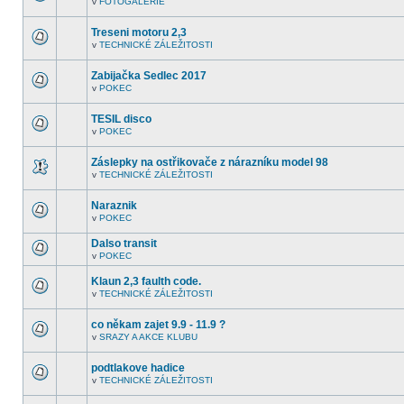
v
FOTOGALERIE
další
V
nepřečtená
tomto
témata.
fóru
Treseni motoru 2,3
nejsou
v
TECHNICKÉ ZÁLEŽITOSTI
další
V
nepřečtená
tomto
témata.
fóru
Zabijačka Sedlec 2017
nejsou
v
POKEC
další
V
nepřečtená
tomto
témata.
fóru
TESIL disco
nejsou
v
POKEC
další
V
nepřečtená
tomto
témata.
fóru
Záslepky na ostřikovače z nárazníku model 98
nejsou
v
TECHNICKÉ ZÁLEŽITOSTI
další
V
nepřečtená
tomto
témata.
fóru
Naraznik
nejsou
v
POKEC
další
V
nepřečtená
tomto
témata.
Dalso transit
fóru
nejsou
v
POKEC
V
další
tomto
nepřečtená
Klaun 2,3 faulth code.
fóru
témata.
nejsou
v
TECHNICKÉ ZÁLEŽITOSTI
V
další
tomto
nepřečtená
fóru
témata.
co někam zajet 9.9 - 11.9 ?
nejsou
v
SRAZY A AKCE KLUBU
další
V
nepřečtená
tomto
témata.
fóru
podtlakove hadice
nejsou
v
TECHNICKÉ ZÁLEŽITOSTI
další
V
nepřečtená
tomto
témata.