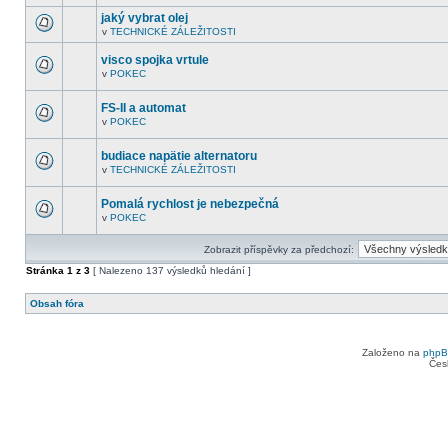
V
další
tomto
nepřečtená
jaký vybrat olej
fóru
témata.
v
TECHNICKÉ ZÁLEŽITOSTI
nejsou
V
další
tomto
nepřečtená
visco spojka vrtule
fóru
témata.
nejsou
v
POKEC
V
další
tomto
nepřečtená
fóru
témata.
FS-II a automat
nejsou
v
POKEC
další
V
nepřečtená
tomto
témata.
fóru
budiace napätie alternatoru
nejsou
v
TECHNICKÉ ZÁLEŽITOSTI
další
V
nepřečtená
tomto
témata.
fóru
Pomalá rychlost je nebezpečná
nejsou
v
POKEC
další
V
nepřečtená
tomto
témata.
fóru
Zobrazit příspěvky za předchozí:
nejsou
další
Stránka
1
z
3
[ Nalezeno 137 výsledků hledání ]
nepřečtená
témata.
Obsah fóra
Založeno na
php
Čes