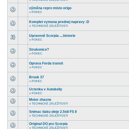
nejsou
V
další
tomto
nepřečtená
výměna repro misto origo
fóru
témata.
nejsou
v
POKEC
V
další
tomto
nepřečtená
fóru
témata.
Komplet vymena prednej napravy :D
nejsou
v
TECHNICKÉ ZÁLEŽITOSTI
další
V
nepřečtená
tomto
témata.
fóru
Upravené Scorpia ....historie
nejsou
v
POKEC
další
V
nepřečtená
tomto
témata.
fóru
Strakonice?
nejsou
v
POKEC
další
V
nepřečtená
tomto
témata.
fóru
Oprava Forda transit
nejsou
v
POKEC
další
V
nepřečtená
tomto
témata.
fóru
Brouk 37
nejsou
v
POKEC
další
V
nepřečtená
tomto
témata.
Uctenka v Autokelly
fóru
nejsou
v
POKEC
V
další
tomto
nepřečtená
Motor zhasne
fóru
témata.
v
TECHNICKÉ ZÁLEŽITOSTI
nejsou
V
další
tomto
nepřečtená
Snimac tlaku oleje 2.5tdi FS II
fóru
témata.
nejsou
v
TECHNICKÉ ZÁLEŽITOSTI
V
další
tomto
nepřečtená
Original DO pro Scorpia
fóru
témata.
nejsou
v
TECHNICKÉ ZÁLEŽITOSTI