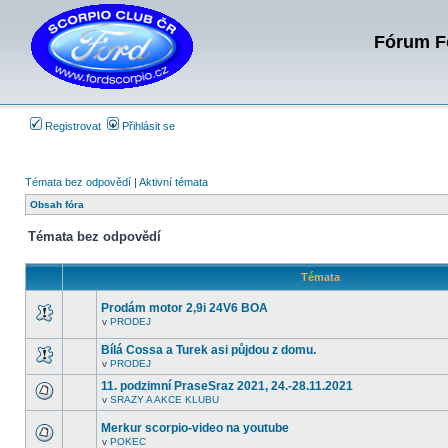
Fórum Fo
Registrovat
Přihlásit se
Témata bez odpovědí
|
Aktivní témata
Obsah fóra
Témata bez odpovědí
Témata
Prodám motor 2,9i 24V6 BOA
v
PRODEJ
V
tomto
Bílá Cossa a Turek asi půjdou z domu.
fóru
nejsou
v
PRODEJ
V
další
tomto
nepřečtená
11. podzimní PraseSraz 2021, 24.-28.11.2021
fóru
témata.
v
SRAZY A AKCE KLUBU
nejsou
V
další
tomto
nepřečtená
Merkur scorpio-video na youtube
fóru
témata.
nejsou
v
POKEC
V