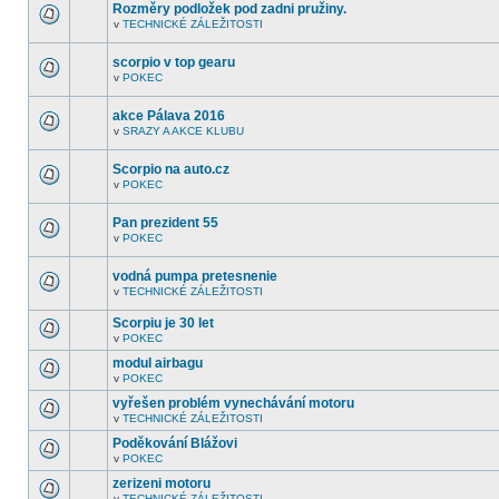
fóru
Rozměry podložek pod zadni pružiny.
nejsou
v
TECHNICKÉ ZÁLEŽITOSTI
další
V
nepřečtená
tomto
témata.
fóru
scorpio v top gearu
nejsou
v
POKEC
další
V
nepřečtená
tomto
témata.
fóru
akce Pálava 2016
nejsou
v
SRAZY A AKCE KLUBU
další
V
nepřečtená
tomto
témata.
fóru
Scorpio na auto.cz
nejsou
v
POKEC
další
V
nepřečtená
tomto
témata.
fóru
Pan prezident 55
nejsou
v
POKEC
další
V
nepřečtená
tomto
témata.
fóru
vodná pumpa pretesnenie
nejsou
v
TECHNICKÉ ZÁLEŽITOSTI
další
V
nepřečtená
tomto
témata.
Scorpiu je 30 let
fóru
nejsou
v
POKEC
V
další
tomto
nepřečtená
modul airbagu
fóru
témata.
v
POKEC
nejsou
V
další
tomto
vyřešen problém vynechávání motoru
nepřečtená
fóru
témata.
v
TECHNICKÉ ZÁLEŽITOSTI
nejsou
V
další
tomto
Poděkování Blážovi
nepřečtená
fóru
témata.
v
POKEC
nejsou
V
další
tomto
zerizeni motoru
nepřečtená
fóru
témata.
v
TECHNICKÉ ZÁLEŽITOSTI