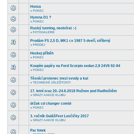
další
tomto
nepřečtená
Honza
fóru
témata.
nejsou
v
POKEC
V
další
tomto
nepřečtená
Hymna D1 ?
fóru
témata.
v
POKEC
nejsou
V
další
tomto
Ruský tunning, neotvírat :-)
nepřečtená
fóru
témata.
v
FOTOGALERIE
nejsou
V
další
tomto
nepřečtená
Prodám FS 2,5 D, MK1 r.v 1987 5 dveří, stříbrný
fóru
témata.
nejsou
v
PRODEJ
V
další
tomto
nepřečtená
Hezkej příběh
fóru
témata.
nejsou
v
POKEC
V
další
tomto
nepřečtená
Koupím papíry na Ford Scorpio sedan 2,9 24V6 92-94
fóru
témata.
nejsou
v
POKEC
V
další
tomto
nepřečtená
Těsnící prstenec mezi svody a kat
fóru
témata.
nejsou
v
TECHNICKÉ ZÁLEŽITOSTI
V
další
tomto
nepřečtená
17. letní sraz 20.-24.6.2018 Rožnov pod Radhoštěm
fóru
témata.
nejsou
v
SRAZY A AKCE KLUBU
V
další
tomto
nepřečtená
držak cd changer combi
fóru
témata.
nejsou
v
POKEC
V
další
tomto
nepřečtená
3. ročník GulášFest Lovčičky 2017
fóru
témata.
nejsou
v
SRAZY A AKCE KLUBU
V
další
tomto
nepřečtená
fóru
témata.
Par fotek
nejsou