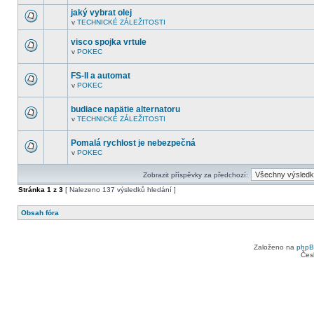
V
další
tomto
nepřečtená
jaký vybrat olej
fóru
témata.
v
TECHNICKÉ ZÁLEŽITOSTI
nejsou
V
další
tomto
nepřečtená
visco spojka vrtule
fóru
témata.
nejsou
v
POKEC
V
další
tomto
nepřečtená
fóru
témata.
FS-II a automat
nejsou
v
POKEC
další
V
nepřečtená
tomto
témata.
fóru
budiace napätie alternatoru
nejsou
v
TECHNICKÉ ZÁLEŽITOSTI
další
V
nepřečtená
tomto
témata.
fóru
Pomalá rychlost je nebezpečná
nejsou
v
POKEC
další
V
nepřečtená
tomto
témata.
fóru
Zobrazit příspěvky za předchozí:
nejsou
další
Stránka
1
z
3
[ Nalezeno 137 výsledků hledání ]
nepřečtená
témata.
Obsah fóra
Založeno na
php
Čes