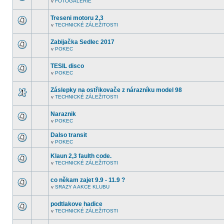
v
FOTOGALERIE
další
V
nepřečtená
tomto
témata.
fóru
Treseni motoru 2,3
nejsou
v
TECHNICKÉ ZÁLEŽITOSTI
další
V
nepřečtená
tomto
témata.
fóru
Zabijačka Sedlec 2017
nejsou
v
POKEC
další
V
nepřečtená
tomto
témata.
fóru
TESIL disco
nejsou
v
POKEC
další
V
nepřečtená
tomto
témata.
fóru
Záslepky na ostřikovače z nárazníku model 98
nejsou
v
TECHNICKÉ ZÁLEŽITOSTI
další
V
nepřečtená
tomto
témata.
fóru
Naraznik
nejsou
v
POKEC
další
V
nepřečtená
tomto
témata.
Dalso transit
fóru
nejsou
v
POKEC
V
další
tomto
nepřečtená
Klaun 2,3 faulth code.
fóru
témata.
nejsou
v
TECHNICKÉ ZÁLEŽITOSTI
V
další
tomto
nepřečtená
fóru
témata.
co někam zajet 9.9 - 11.9 ?
nejsou
v
SRAZY A AKCE KLUBU
další
V
nepřečtená
tomto
témata.
fóru
podtlakove hadice
nejsou
v
TECHNICKÉ ZÁLEŽITOSTI
další
V
nepřečtená
tomto
témata.