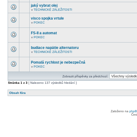
V
další
tomto
nepřečtená
jaký vybrat olej
fóru
témata.
v
TECHNICKÉ ZÁLEŽITOSTI
nejsou
V
další
tomto
nepřečtená
visco spojka vrtule
fóru
témata.
nejsou
v
POKEC
V
další
tomto
nepřečtená
fóru
témata.
FS-II a automat
nejsou
v
POKEC
další
V
nepřečtená
tomto
témata.
fóru
budiace napätie alternatoru
nejsou
v
TECHNICKÉ ZÁLEŽITOSTI
další
V
nepřečtená
tomto
témata.
fóru
Pomalá rychlost je nebezpečná
nejsou
v
POKEC
další
V
nepřečtená
tomto
témata.
fóru
Zobrazit příspěvky za předchozí:
nejsou
další
Stránka
1
z
3
[ Nalezeno 137 výsledků hledání ]
nepřečtená
témata.
Obsah fóra
Založeno na
php
Čes