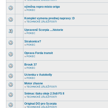
nejsou
V
další
tomto
nepřečtená
výměna repro misto origo
fóru
témata.
nejsou
v
POKEC
V
další
tomto
nepřečtená
fóru
témata.
Komplet vymena prednej napravy :D
nejsou
v
TECHNICKÉ ZÁLEŽITOSTI
další
V
nepřečtená
tomto
témata.
fóru
Upravené Scorpia ....historie
nejsou
v
POKEC
další
V
nepřečtená
tomto
témata.
fóru
Strakonice?
nejsou
v
POKEC
další
V
nepřečtená
tomto
témata.
fóru
Oprava Forda transit
nejsou
v
POKEC
další
V
nepřečtená
tomto
témata.
fóru
Brouk 37
nejsou
v
POKEC
další
V
nepřečtená
tomto
témata.
Uctenka v Autokelly
fóru
nejsou
v
POKEC
V
další
tomto
nepřečtená
Motor zhasne
fóru
témata.
v
TECHNICKÉ ZÁLEŽITOSTI
nejsou
V
další
tomto
nepřečtená
Snimac tlaku oleje 2.5tdi FS II
fóru
témata.
nejsou
v
TECHNICKÉ ZÁLEŽITOSTI
V
další
tomto
nepřečtená
Original DO pro Scorpia
fóru
témata.
nejsou
v
TECHNICKÉ ZÁLEŽITOSTI