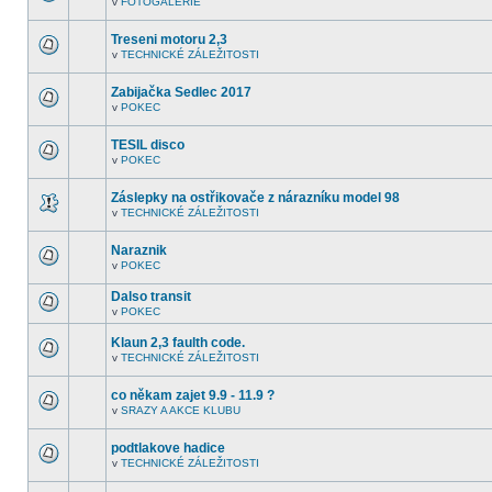
v
FOTOGALERIE
další
V
nepřečtená
tomto
témata.
fóru
Treseni motoru 2,3
nejsou
v
TECHNICKÉ ZÁLEŽITOSTI
další
V
nepřečtená
tomto
témata.
fóru
Zabijačka Sedlec 2017
nejsou
v
POKEC
další
V
nepřečtená
tomto
témata.
fóru
TESIL disco
nejsou
v
POKEC
další
V
nepřečtená
tomto
témata.
fóru
Záslepky na ostřikovače z nárazníku model 98
nejsou
v
TECHNICKÉ ZÁLEŽITOSTI
další
V
nepřečtená
tomto
témata.
fóru
Naraznik
nejsou
v
POKEC
další
V
nepřečtená
tomto
témata.
Dalso transit
fóru
nejsou
v
POKEC
V
další
tomto
nepřečtená
Klaun 2,3 faulth code.
fóru
témata.
nejsou
v
TECHNICKÉ ZÁLEŽITOSTI
V
další
tomto
nepřečtená
fóru
témata.
co někam zajet 9.9 - 11.9 ?
nejsou
v
SRAZY A AKCE KLUBU
další
V
nepřečtená
tomto
témata.
fóru
podtlakove hadice
nejsou
v
TECHNICKÉ ZÁLEŽITOSTI
další
V
nepřečtená
tomto
témata.