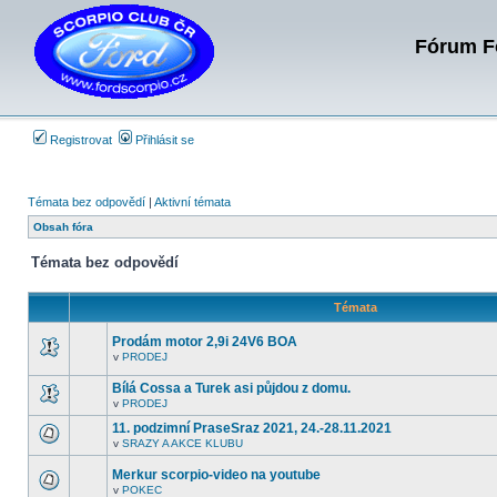
Fórum Fo
Registrovat
Přihlásit se
Témata bez odpovědí
|
Aktivní témata
Obsah fóra
Témata bez odpovědí
Témata
Prodám motor 2,9i 24V6 BOA
v
PRODEJ
V
tomto
Bílá Cossa a Turek asi půjdou z domu.
fóru
nejsou
v
PRODEJ
V
další
tomto
nepřečtená
11. podzimní PraseSraz 2021, 24.-28.11.2021
fóru
témata.
v
SRAZY A AKCE KLUBU
nejsou
V
další
tomto
nepřečtená
Merkur scorpio-video na youtube
fóru
témata.
nejsou
v
POKEC
V