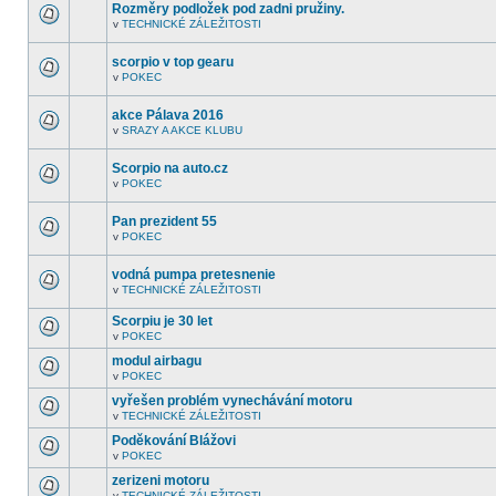
fóru
Rozměry podložek pod zadni pružiny.
nejsou
v
TECHNICKÉ ZÁLEŽITOSTI
další
V
nepřečtená
tomto
témata.
fóru
scorpio v top gearu
nejsou
v
POKEC
další
V
nepřečtená
tomto
témata.
fóru
akce Pálava 2016
nejsou
v
SRAZY A AKCE KLUBU
další
V
nepřečtená
tomto
témata.
fóru
Scorpio na auto.cz
nejsou
v
POKEC
další
V
nepřečtená
tomto
témata.
fóru
Pan prezident 55
nejsou
v
POKEC
další
V
nepřečtená
tomto
témata.
fóru
vodná pumpa pretesnenie
nejsou
v
TECHNICKÉ ZÁLEŽITOSTI
další
V
nepřečtená
tomto
témata.
Scorpiu je 30 let
fóru
nejsou
v
POKEC
V
další
tomto
nepřečtená
modul airbagu
fóru
témata.
v
POKEC
nejsou
V
další
tomto
vyřešen problém vynechávání motoru
nepřečtená
fóru
témata.
v
TECHNICKÉ ZÁLEŽITOSTI
nejsou
V
další
tomto
Poděkování Blážovi
nepřečtená
fóru
témata.
v
POKEC
nejsou
V
další
tomto
zerizeni motoru
nepřečtená
fóru
témata.
v
TECHNICKÉ ZÁLEŽITOSTI