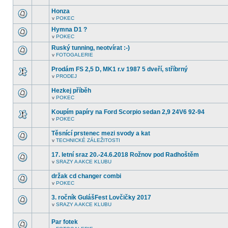
další
tomto
nepřečtená
Honza
fóru
témata.
nejsou
v
POKEC
V
další
tomto
nepřečtená
Hymna D1 ?
fóru
témata.
v
POKEC
nejsou
V
další
tomto
Ruský tunning, neotvírat :-)
nepřečtená
fóru
témata.
v
FOTOGALERIE
nejsou
V
další
tomto
nepřečtená
Prodám FS 2,5 D, MK1 r.v 1987 5 dveří, stříbrný
fóru
témata.
nejsou
v
PRODEJ
V
další
tomto
nepřečtená
Hezkej příběh
fóru
témata.
nejsou
v
POKEC
V
další
tomto
nepřečtená
Koupím papíry na Ford Scorpio sedan 2,9 24V6 92-94
fóru
témata.
nejsou
v
POKEC
V
další
tomto
nepřečtená
Těsnící prstenec mezi svody a kat
fóru
témata.
nejsou
v
TECHNICKÉ ZÁLEŽITOSTI
V
další
tomto
nepřečtená
17. letní sraz 20.-24.6.2018 Rožnov pod Radhoštěm
fóru
témata.
nejsou
v
SRAZY A AKCE KLUBU
V
další
tomto
nepřečtená
držak cd changer combi
fóru
témata.
nejsou
v
POKEC
V
další
tomto
nepřečtená
3. ročník GulášFest Lovčičky 2017
fóru
témata.
nejsou
v
SRAZY A AKCE KLUBU
V
další
tomto
nepřečtená
fóru
témata.
Par fotek
nejsou