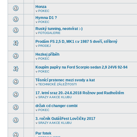
další
tomto
nepřečtená
Honza
fóru
témata.
nejsou
v
POKEC
V
další
tomto
nepřečtená
Hymna D1 ?
fóru
témata.
v
POKEC
nejsou
V
další
tomto
Ruský tunning, neotvírat :-)
nepřečtená
fóru
témata.
v
FOTOGALERIE
nejsou
V
další
tomto
nepřečtená
Prodám FS 2,5 D, MK1 r.v 1987 5 dveří, stříbrný
fóru
témata.
nejsou
v
PRODEJ
V
další
tomto
nepřečtená
Hezkej příběh
fóru
témata.
nejsou
v
POKEC
V
další
tomto
nepřečtená
Koupím papíry na Ford Scorpio sedan 2,9 24V6 92-94
fóru
témata.
nejsou
v
POKEC
V
další
tomto
nepřečtená
Těsnící prstenec mezi svody a kat
fóru
témata.
nejsou
v
TECHNICKÉ ZÁLEŽITOSTI
V
další
tomto
nepřečtená
17. letní sraz 20.-24.6.2018 Rožnov pod Radhoštěm
fóru
témata.
nejsou
v
SRAZY A AKCE KLUBU
V
další
tomto
nepřečtená
držak cd changer combi
fóru
témata.
nejsou
v
POKEC
V
další
tomto
nepřečtená
3. ročník GulášFest Lovčičky 2017
fóru
témata.
nejsou
v
SRAZY A AKCE KLUBU
V
další
tomto
nepřečtená
fóru
témata.
Par fotek
nejsou