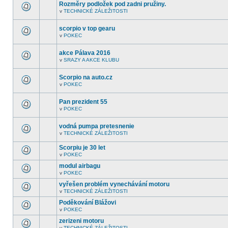
fóru
Rozměry podložek pod zadni pružiny.
nejsou
v
TECHNICKÉ ZÁLEŽITOSTI
další
V
nepřečtená
tomto
témata.
fóru
scorpio v top gearu
nejsou
v
POKEC
další
V
nepřečtená
tomto
témata.
fóru
akce Pálava 2016
nejsou
v
SRAZY A AKCE KLUBU
další
V
nepřečtená
tomto
témata.
fóru
Scorpio na auto.cz
nejsou
v
POKEC
další
V
nepřečtená
tomto
témata.
fóru
Pan prezident 55
nejsou
v
POKEC
další
V
nepřečtená
tomto
témata.
fóru
vodná pumpa pretesnenie
nejsou
v
TECHNICKÉ ZÁLEŽITOSTI
další
V
nepřečtená
tomto
témata.
Scorpiu je 30 let
fóru
nejsou
v
POKEC
V
další
tomto
nepřečtená
modul airbagu
fóru
témata.
v
POKEC
nejsou
V
další
tomto
vyřešen problém vynechávání motoru
nepřečtená
fóru
témata.
v
TECHNICKÉ ZÁLEŽITOSTI
nejsou
V
další
tomto
Poděkování Blážovi
nepřečtená
fóru
témata.
v
POKEC
nejsou
V
další
tomto
zerizeni motoru
nepřečtená
fóru
témata.
v
TECHNICKÉ ZÁLEŽITOSTI