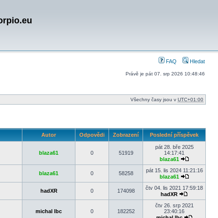
orpio.eu
FAQ
Hledat
Právě je pát 07. srp 2026 10:48:46
Všechny časy jsou v
UTC+01:00
Autor
Odpovědi
Zobrazení
Poslední příspěvek
pát 28. bře 2025
blaza61
0
51919
14:17:41
blaza61
Zobrazit
poslední
pát 15. lis 2024 11:21:16
blaza61
0
58258
příspěvek
blaza61
Zobrazit
poslední
čtv 04. lis 2021 17:59:18
hadXR
0
174098
příspěvek
hadXR
Zobrazit
poslední
čtv 26. srp 2021
příspěvek
michal lbc
0
182252
23:40:16
michal lbc