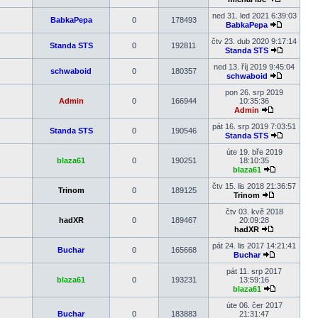
Zobrazit
poslední
ned 31. led 2021 6:39:03
BabkaPepa
0
178493
příspěvek
BabkaPepa
Zobrazit
poslední
čtv 23. dub 2020 9:17:14
Standa STS
0
192811
příspěvek
Standa STS
Zobrazit
poslední
ned 13. říj 2019 9:45:04
schwaboid
0
180357
příspěvek
schwaboid
Zobrazit
poslední
pon 26. srp 2019
příspěvek
Admin
0
166944
10:35:36
Admin
Zobrazit
poslední
pát 16. srp 2019 7:03:51
Standa STS
0
190546
příspěvek
Standa STS
Zobrazit
poslední
úte 19. bře 2019
příspěvek
blaza61
0
190251
18:10:35
blaza61
Zobrazit
poslední
čtv 15. lis 2018 21:36:57
Trinom
0
189125
příspěvek
Trinom
Zobrazit
poslední
čtv 03. kvě 2018
příspěvek
hadXR
0
189467
20:09:28
hadXR
Zobrazit
poslední
pát 24. lis 2017 14:21:41
Buchar
0
165668
příspěvek
Buchar
Zobrazit
poslední
pát 11. srp 2017
příspěvek
blaza61
0
193231
13:59:16
blaza61
Zobrazit
poslední
úte 06. čer 2017
příspěvek
Buchar
0
183883
21:31:47