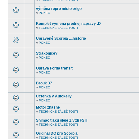
nejsou
V
další
tomto
nepřečtená
výměna repro misto origo
fóru
témata.
nejsou
v
POKEC
V
další
tomto
nepřečtená
fóru
témata.
Komplet vymena prednej napravy :D
nejsou
v
TECHNICKÉ ZÁLEŽITOSTI
další
V
nepřečtená
tomto
témata.
fóru
Upravené Scorpia ....historie
nejsou
v
POKEC
další
V
nepřečtená
tomto
témata.
fóru
Strakonice?
nejsou
v
POKEC
další
V
nepřečtená
tomto
témata.
fóru
Oprava Forda transit
nejsou
v
POKEC
další
V
nepřečtená
tomto
témata.
fóru
Brouk 37
nejsou
v
POKEC
další
V
nepřečtená
tomto
témata.
Uctenka v Autokelly
fóru
nejsou
v
POKEC
V
další
tomto
nepřečtená
Motor zhasne
fóru
témata.
v
TECHNICKÉ ZÁLEŽITOSTI
nejsou
V
další
tomto
nepřečtená
Snimac tlaku oleje 2.5tdi FS II
fóru
témata.
nejsou
v
TECHNICKÉ ZÁLEŽITOSTI
V
další
tomto
nepřečtená
Original DO pro Scorpia
fóru
témata.
nejsou
v
TECHNICKÉ ZÁLEŽITOSTI