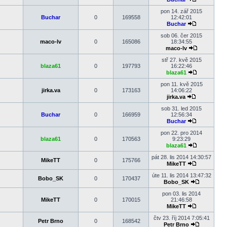
Zobrazit
poslední
pon 14. zář 2015
příspěvek
Buchar
0
169558
12:42:01
Buchar
Zobrazit
poslední
sob 06. čer 2015
příspěvek
maco-lv
0
165086
18:34:55
maco-lv
Zobrazit
poslední
stř 27. kvě 2015
příspěvek
blaza61
0
197793
16:22:46
blaza61
Zobrazit
poslední
pon 11. kvě 2015
příspěvek
jirka.va
0
173163
14:06:22
jirka.va
Zobrazit
poslední
sob 31. led 2015
příspěvek
Buchar
0
166959
12:56:34
Buchar
Zobrazit
poslední
pon 22. pro 2014
příspěvek
blaza61
0
170563
9:23:29
blaza61
Zobrazit
poslední
pát 28. lis 2014 14:30:57
MikeTT
0
175766
příspěvek
MikeTT
Zobrazit
poslední
úte 11. lis 2014 13:47:32
Bobo_SK
0
170437
příspěvek
Bobo_SK
Zobrazit
poslední
pon 03. lis 2014
příspěvek
MikeTT
0
170015
21:46:58
MikeTT
Zobrazit
poslední
čtv 23. říj 2014 7:05:41
Petr Brno
0
168542
příspěvek
Petr Brno