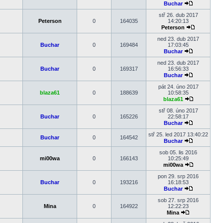
Buchar
Zobrazit
poslední
stř 26. dub 2017
příspěvek
Peterson
0
164035
14:20:13
Peterson
Zobrazit
poslední
ned 23. dub 2017
příspěvek
Buchar
0
169484
17:03:45
Buchar
Zobrazit
poslední
ned 23. dub 2017
příspěvek
Buchar
0
169317
16:56:33
Buchar
Zobrazit
poslední
pát 24. úno 2017
příspěvek
blaza61
0
188639
10:58:35
blaza61
Zobrazit
poslední
stř 08. úno 2017
příspěvek
Buchar
0
165226
22:58:17
Buchar
Zobrazit
poslední
stř 25. led 2017 13:40:22
Buchar
0
164542
příspěvek
Buchar
Zobrazit
poslední
sob 05. lis 2016
příspěvek
mi00wa
0
166143
10:25:49
mi00wa
Zobrazit
poslední
pon 29. srp 2016
příspěvek
Buchar
0
193216
16:18:53
Buchar
Zobrazit
poslední
sob 27. srp 2016
příspěvek
Mina
0
164922
12:22:23
Mina
Zobrazit