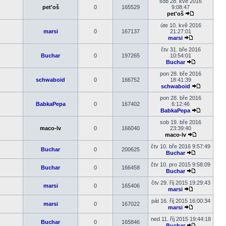
poslední
sob 28. kvě 2016
příspěvek
pet'oš
0
165529
9:08:47
pet'oš
Zobrazit
poslední
úte 10. kvě 2016
příspěvek
marsi
0
167137
21:27:01
marsi
Zobrazit
poslední
čtv 31. bře 2016
příspěvek
Buchar
0
197265
10:54:01
Buchar
Zobrazit
poslední
pon 28. bře 2016
příspěvek
schwaboid
0
166752
18:41:39
schwaboid
Zobrazit
poslední
pon 28. bře 2016
příspěvek
BabkaPepa
0
167402
6:12:46
BabkaPepa
Zobrazit
poslední
sob 19. bře 2016
příspěvek
maco-lv
0
166040
23:39:40
maco-lv
Zobrazit
poslední
čtv 10. bře 2016 9:57:49
Buchar
0
200625
příspěvek
Buchar
Zobrazit
poslední
čtv 10. pro 2015 9:58:09
Buchar
0
166458
příspěvek
Buchar
Zobrazit
poslední
čtv 29. říj 2015 19:29:43
marsi
0
165406
příspěvek
marsi
Zobrazit
poslední
pát 16. říj 2015 16:00:34
marsi
0
167022
příspěvek
marsi
Zobrazit
poslední
ned 11. říj 2015 19:44:18
Buchar
0
165846
příspěvek
Buchar