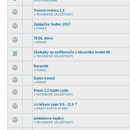
v
FOTOGALERIE
další
V
nepřečtená
tomto
témata.
fóru
Treseni motoru 2,3
nejsou
v
TECHNICKÉ ZÁLEŽITOSTI
další
V
nepřečtená
tomto
témata.
fóru
Zabijačka Sedlec 2017
nejsou
v
POKEC
další
V
nepřečtená
tomto
témata.
fóru
TESIL disco
nejsou
v
POKEC
další
V
nepřečtená
tomto
témata.
fóru
Záslepky na ostřikovače z nárazníku model 98
nejsou
v
TECHNICKÉ ZÁLEŽITOSTI
další
V
nepřečtená
tomto
témata.
fóru
Naraznik
nejsou
v
POKEC
další
V
nepřečtená
tomto
témata.
Dalso transit
fóru
nejsou
v
POKEC
V
další
tomto
nepřečtená
Klaun 2,3 faulth code.
fóru
témata.
nejsou
v
TECHNICKÉ ZÁLEŽITOSTI
V
další
tomto
nepřečtená
fóru
témata.
co někam zajet 9.9 - 11.9 ?
nejsou
v
SRAZY A AKCE KLUBU
další
V
nepřečtená
tomto
témata.
fóru
podtlakove hadice
nejsou
v
TECHNICKÉ ZÁLEŽITOSTI
další
V
nepřečtená
tomto
témata.