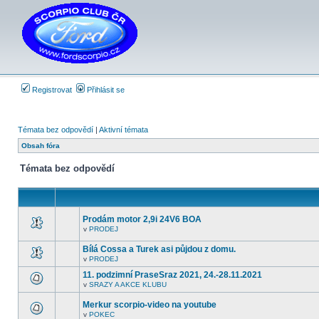
Registrovat
Přihlásit se
Témata bez odpovědí
|
Aktivní témata
Obsah fóra
Témata bez odpovědí
Prodám motor 2,9i 24V6 BOA
v
PRODEJ
V
tomto
Bílá Cossa a Turek asi půjdou z domu.
fóru
nejsou
v
PRODEJ
V
další
tomto
nepřečtená
11. podzimní PraseSraz 2021, 24.-28.11.2021
fóru
témata.
v
SRAZY A AKCE KLUBU
nejsou
V
další
tomto
nepřečtená
Merkur scorpio-video na youtube
fóru
témata.
nejsou
v
POKEC
V