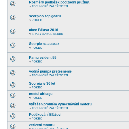
fóru
Rozměry podložek pod zadni pružiny.
nejsou
v
TECHNICKÉ ZÁLEŽITOSTI
další
V
nepřečtená
tomto
témata.
fóru
scorpio v top gearu
nejsou
v
POKEC
další
V
nepřečtená
tomto
témata.
fóru
akce Pálava 2016
nejsou
v
SRAZY A AKCE KLUBU
další
V
nepřečtená
tomto
témata.
fóru
Scorpio na auto.cz
nejsou
v
POKEC
další
V
nepřečtená
tomto
témata.
fóru
Pan prezident 55
nejsou
v
POKEC
další
V
nepřečtená
tomto
témata.
fóru
vodná pumpa pretesnenie
nejsou
v
TECHNICKÉ ZÁLEŽITOSTI
další
V
nepřečtená
tomto
témata.
Scorpiu je 30 let
fóru
nejsou
v
POKEC
V
další
tomto
nepřečtená
modul airbagu
fóru
témata.
v
POKEC
nejsou
V
další
tomto
vyřešen problém vynechávání motoru
nepřečtená
fóru
témata.
v
TECHNICKÉ ZÁLEŽITOSTI
nejsou
V
další
tomto
Poděkování Blážovi
nepřečtená
fóru
témata.
v
POKEC
nejsou
V
další
tomto
zerizeni motoru
nepřečtená
fóru
témata.
v
TECHNICKÉ ZÁLEŽITOSTI