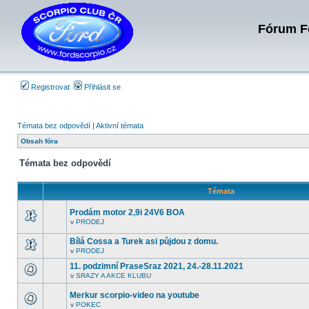
Fórum Fo
Registrovat
Přihlásit se
Témata bez odpovědí
|
Aktivní témata
Obsah fóra
Témata bez odpovědí
Témata
Prodám motor 2,9i 24V6 BOA
v
PRODEJ
V
tomto
Bílá Cossa a Turek asi půjdou z domu.
fóru
nejsou
v
PRODEJ
V
další
tomto
nepřečtená
11. podzimní PraseSraz 2021, 24.-28.11.2021
fóru
témata.
v
SRAZY A AKCE KLUBU
nejsou
V
další
tomto
nepřečtená
Merkur scorpio-video na youtube
fóru
témata.
nejsou
v
POKEC
V