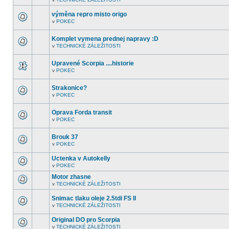
nejsou
V
další
tomto
nepřečtená
výměna repro misto origo
fóru
témata.
nejsou
v
POKEC
V
další
tomto
nepřečtená
fóru
témata.
Komplet vymena prednej napravy :D
nejsou
v
TECHNICKÉ ZÁLEŽITOSTI
další
V
nepřečtená
tomto
témata.
fóru
Upravené Scorpia ....historie
nejsou
v
POKEC
další
V
nepřečtená
tomto
témata.
fóru
Strakonice?
nejsou
v
POKEC
další
V
nepřečtená
tomto
témata.
fóru
Oprava Forda transit
nejsou
v
POKEC
další
V
nepřečtená
tomto
témata.
fóru
Brouk 37
nejsou
v
POKEC
další
V
nepřečtená
tomto
témata.
Uctenka v Autokelly
fóru
nejsou
v
POKEC
V
další
tomto
nepřečtená
Motor zhasne
fóru
témata.
v
TECHNICKÉ ZÁLEŽITOSTI
nejsou
V
další
tomto
nepřečtená
Snimac tlaku oleje 2.5tdi FS II
fóru
témata.
nejsou
v
TECHNICKÉ ZÁLEŽITOSTI
V
další
tomto
nepřečtená
Original DO pro Scorpia
fóru
témata.
nejsou
v
TECHNICKÉ ZÁLEŽITOSTI