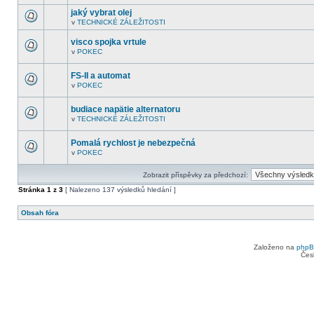
V
další
tomto
nepřečtená
jaký vybrat olej
fóru
témata.
v
TECHNICKÉ ZÁLEŽITOSTI
nejsou
V
další
tomto
nepřečtená
visco spojka vrtule
fóru
témata.
nejsou
v
POKEC
V
další
tomto
nepřečtená
fóru
témata.
FS-II a automat
nejsou
v
POKEC
další
V
nepřečtená
tomto
témata.
fóru
budiace napätie alternatoru
nejsou
v
TECHNICKÉ ZÁLEŽITOSTI
další
V
nepřečtená
tomto
témata.
fóru
Pomalá rychlost je nebezpečná
nejsou
v
POKEC
další
V
nepřečtená
tomto
témata.
fóru
Zobrazit příspěvky za předchozí:
nejsou
další
Stránka
1
z
3
[ Nalezeno 137 výsledků hledání ]
nepřečtená
témata.
Obsah fóra
Založeno na
php
Čes