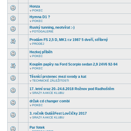
další
tomto
nepřečtená
Honza
fóru
témata.
nejsou
v
POKEC
V
další
tomto
nepřečtená
Hymna D1 ?
fóru
témata.
v
POKEC
nejsou
V
další
tomto
Ruský tunning, neotvírat :-)
nepřečtená
fóru
témata.
v
FOTOGALERIE
nejsou
V
další
tomto
nepřečtená
Prodám FS 2,5 D, MK1 r.v 1987 5 dveří, stříbrný
fóru
témata.
nejsou
v
PRODEJ
V
další
tomto
nepřečtená
Hezkej příběh
fóru
témata.
nejsou
v
POKEC
V
další
tomto
nepřečtená
Koupím papíry na Ford Scorpio sedan 2,9 24V6 92-94
fóru
témata.
nejsou
v
POKEC
V
další
tomto
nepřečtená
Těsnící prstenec mezi svody a kat
fóru
témata.
nejsou
v
TECHNICKÉ ZÁLEŽITOSTI
V
další
tomto
nepřečtená
17. letní sraz 20.-24.6.2018 Rožnov pod Radhoštěm
fóru
témata.
nejsou
v
SRAZY A AKCE KLUBU
V
další
tomto
nepřečtená
držak cd changer combi
fóru
témata.
nejsou
v
POKEC
V
další
tomto
nepřečtená
3. ročník GulášFest Lovčičky 2017
fóru
témata.
nejsou
v
SRAZY A AKCE KLUBU
V
další
tomto
nepřečtená
fóru
témata.
Par fotek
nejsou