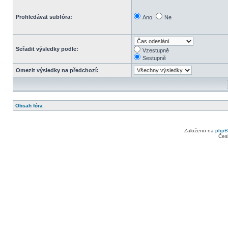
Prohledávat subfóra:
Ano
Ne
Seřadit výsledky podle:
Vzestupně
Sestupně
Omezit výsledky na předchozí:
Obsah fóra
Založeno na
php
Čes