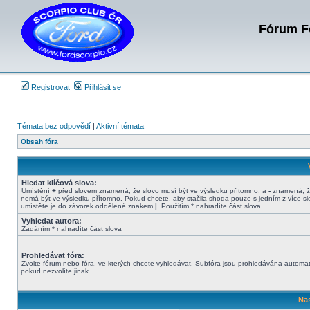
Fórum Fo
Registrovat
Přihlásit se
Témata bez odpovědí
|
Aktivní témata
Obsah fóra
Hledat klíčová slova:
Umístění
+
před slovem znamená, že slovo musí být ve výsledku přítomno, a
-
znamená, ž
nemá být ve výsledku přítomno. Pokud chcete, aby stačila shoda pouze s jedním z více sl
umístěte je do závorek oddělené znakem
|
. Použitím * nahradíte část slova
Vyhledat autora:
Zadáním * nahradíte část slova
Prohledávat fóra:
Zvolte fórum nebo fóra, ve kterých chcete vyhledávat. Subfóra jsou prohledávána automat
pokud nezvolíte jinak.
Nas