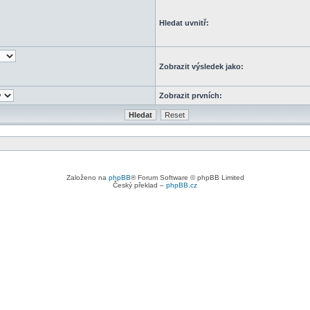
Hledat uvnitř:
Zobrazit výsledek jako:
Zobrazit prvních:
Založeno na
phpBB
® Forum Software © phpBB Limited
Český překlad –
phpBB.cz