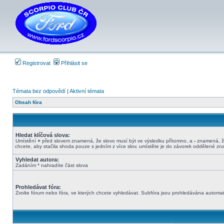
Registrovat
Přihlásit se
Témata bez odpovědí
|
Aktivní témata
Obsah fóra
Hledat klíčová slova:
Umístění
+
před slovem znamená, že slovo musí být ve výsledku přítomno, a
-
znamená, že
chcete, aby stačila shoda pouze s jedním z více slov, umístěte je do závorek oddělené z
Vyhledat autora:
Zadáním * nahradíte část slova
Prohledávat fóra:
Zvolte fórum nebo fóra, ve kterých chcete vyhledávat. Subfóra jsou prohledávána automati