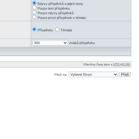
Názvy příspěvků a jejich texty
Pouze text příspěvku
Pouze názvy příspěvků
Pouze první příspěvek v tématu
Příspěvky
Témata
znaků příspěvku
Všechny časy jsou v
UTC+01:00
Přejít na: