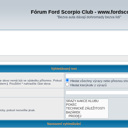
Fórum Ford Scorpio Club - www.fordsc
"Bezva auta dávají dohromady bezva lidi"
Vyhledávaný text
 slovo nemá být ve výsledku přítomno. Pokud
Hledat všechny výrazy nebo přesnou sh
nakem
|
. Použitím * nahradíte část slova
Hledat kterýkoliv z výrazů
cky, pokud nezvolíte jinak.
Nastavení vyhledávání