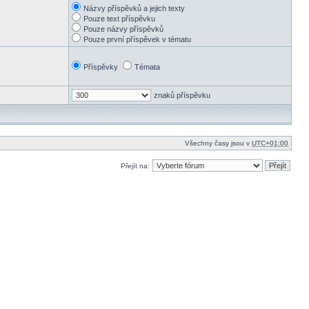
Názvy příspěvků a jejich texty
Pouze text příspěvku
Pouze názvy příspěvků
Pouze první příspěvek v tématu
Příspěvky
Témata
znaků příspěvku
Všechny časy jsou v
UTC+01:00
Přejít na: