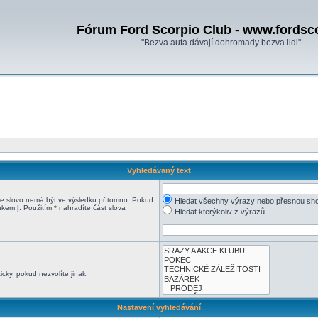
Fórum Ford Scorpio Club - www.fordsc
"Bezva auta dávají dohromady bezva lidi"
Vyhledávaný text
 slovo nemá být ve výsledku přítomno. Pokud
Hledat všechny výrazy nebo přesnou sh
nakem
|
. Použitím * nahradíte část slova
Hledat kterýkoliv z výrazů
cky, pokud nezvolíte jinak.
Nastavení vyhledávání