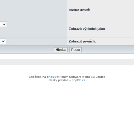
Hledat uvnitř:
Zobrazit výsledek jako:
Zobrazit prvních:
Založeno na
phpBB
® Forum Software © phpBB Limited
Český překlad –
phpBB.cz