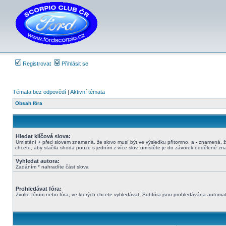
Registrovat
Přihlásit se
Témata bez odpovědí
|
Aktivní témata
Obsah fóra
Hledat klíčová slova:
Umístění
+
před slovem znamená, že slovo musí být ve výsledku přítomno, a
-
znamená, že
chcete, aby stačila shoda pouze s jedním z více slov, umístěte je do závorek oddělené z
Vyhledat autora:
Zadáním * nahradíte část slova
Prohledávat fóra:
Zvolte fórum nebo fóra, ve kterých chcete vyhledávat. Subfóra jsou prohledávána automati