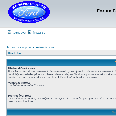
Fórum Fo
Registrovat
Přihlásit se
Témata bez odpovědí
|
Aktivní témata
Obsah fóra
Hledat klíčová slova:
Umístění
+
před slovem znamená, že slovo musí být ve výsledku přítomno, a
-
znamená, ž
nemá být ve výsledku přítomno. Pokud chcete, aby stačila shoda pouze s jedním z více sl
umístěte je do závorek oddělené znakem
|
. Použitím * nahradíte část slova
Vyhledat autora:
Zadáním * nahradíte část slova
Prohledávat fóra:
Zvolte fórum nebo fóra, ve kterých chcete vyhledávat. Subfóra jsou prohledávána automat
pokud nezvolíte jinak.
Nas