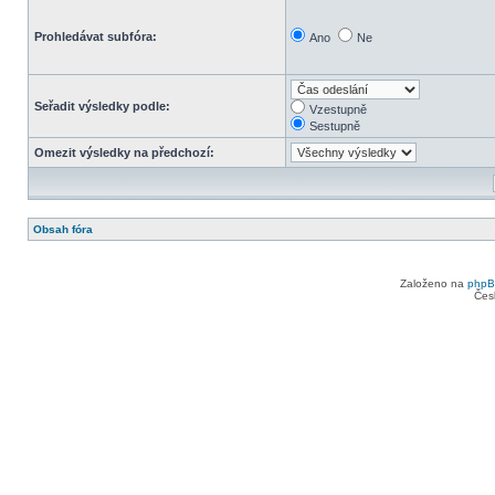
Prohledávat subfóra:
Ano
Ne
Seřadit výsledky podle:
Vzestupně
Sestupně
Omezit výsledky na předchozí:
Obsah fóra
Založeno na
php
Čes