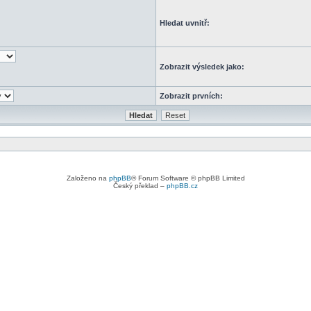
Hledat uvnitř:
Zobrazit výsledek jako:
Zobrazit prvních:
Založeno na
phpBB
® Forum Software © phpBB Limited
Český překlad –
phpBB.cz