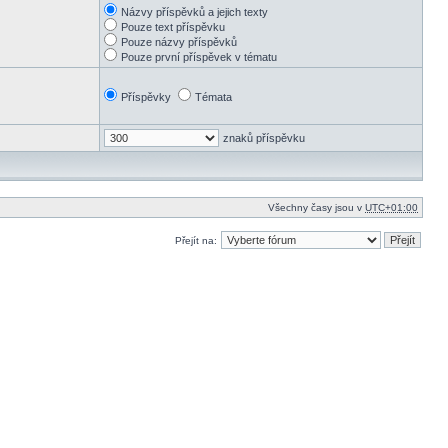
Názvy příspěvků a jejich texty
Pouze text příspěvku
Pouze názvy příspěvků
Pouze první příspěvek v tématu
Příspěvky
Témata
znaků příspěvku
Všechny časy jsou v
UTC+01:00
Přejít na: