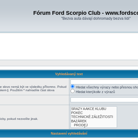
Fórum Ford Scorpio Club - www.fordsc
"Bezva auta dávají dohromady bezva lidi"
Vyhledávaný text
 slovo nemá být ve výsledku přítomno. Pokud
Hledat všechny výrazy nebo přesnou sh
nakem
|
. Použitím * nahradíte část slova
Hledat kterýkoliv z výrazů
cky, pokud nezvolíte jinak.
Nastavení vyhledávání