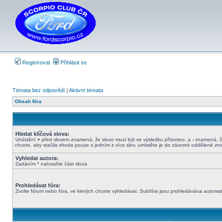
Registrovat
Přihlásit se
Témata bez odpovědí
|
Aktivní témata
Obsah fóra
Hledat klíčová slova:
Umístění
+
před slovem znamená, že slovo musí být ve výsledku přítomno, a
-
znamená, že
chcete, aby stačila shoda pouze s jedním z více slov, umístěte je do závorek oddělené z
Vyhledat autora:
Zadáním * nahradíte část slova
Prohledávat fóra:
Zvolte fórum nebo fóra, ve kterých chcete vyhledávat. Subfóra jsou prohledávána automati