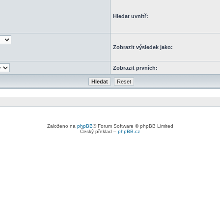
Hledat uvnitř:
Zobrazit výsledek jako:
Zobrazit prvních:
Založeno na
phpBB
® Forum Software © phpBB Limited
Český překlad –
phpBB.cz