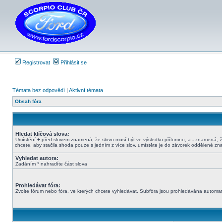
Registrovat
Přihlásit se
Témata bez odpovědí
|
Aktivní témata
Obsah fóra
Hledat klíčová slova:
Umístění
+
před slovem znamená, že slovo musí být ve výsledku přítomno, a
-
znamená, že
chcete, aby stačila shoda pouze s jedním z více slov, umístěte je do závorek oddělené z
Vyhledat autora:
Zadáním * nahradíte část slova
Prohledávat fóra:
Zvolte fórum nebo fóra, ve kterých chcete vyhledávat. Subfóra jsou prohledávána automati