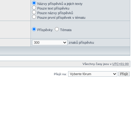
Názvy příspěvků a jejich texty
Pouze text příspěvku
Pouze názvy příspěvků
Pouze první příspěvek v tématu
Příspěvky
Témata
znaků příspěvku
Všechny časy jsou v
UTC+01:00
Přejít na: