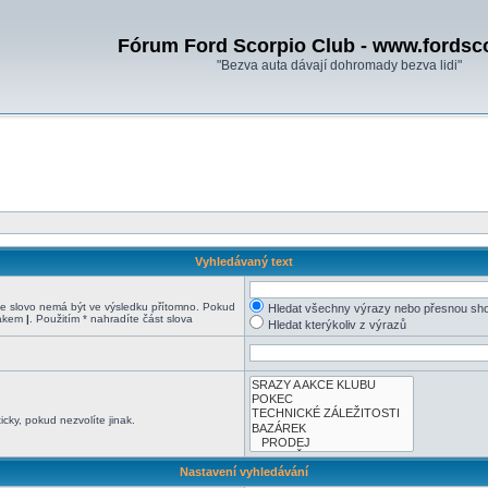
Fórum Ford Scorpio Club - www.fordsc
"Bezva auta dávají dohromady bezva lidi"
Vyhledávaný text
 slovo nemá být ve výsledku přítomno. Pokud
Hledat všechny výrazy nebo přesnou sh
nakem
|
. Použitím * nahradíte část slova
Hledat kterýkoliv z výrazů
cky, pokud nezvolíte jinak.
Nastavení vyhledávání