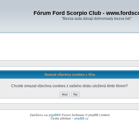
Fórum Ford Scorpio Club - www.fordsc
"Bezva auta dávají dohromady bezva lidi"
Smazat všechny cookies z fóra
Chcete smazat všechna cookies z vašeho disku uložená tímto fórem?
Založeno na
phpBB
® Forum Software © phpBB Limited
Český překlad –
phpBB.cz