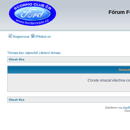
Fórum Fo
Registrovat
Přihlásit se
Témata bez odpovědí
|
Aktivní témata
Obsah fóra
Smazat 
Chcete smazat všechna coo
Obsah fóra
Založeno na
php
Čes