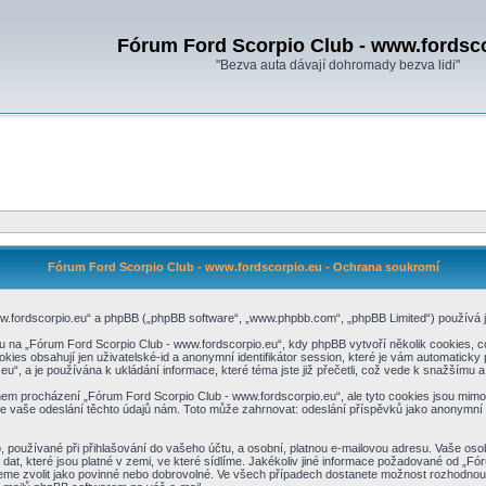
Fórum Ford Scorpio Club - www.fordsc
"Bezva auta dávají dohromady bezva lidi"
Fórum Ford Scorpio Club - www.fordscorpio.eu - Ochrana soukromí
www.fordscorpio.eu“ a phpBB („phpBB software“, „www.phpbb.com“, „phpBB Limited“) používá
na „Fórum Ford Scorpio Club - www.fordscorpio.eu“, kdy phpBB vytvoří několik cookies, což
es obsahují jen uživatelské-id a anonymní identifikátor session, které je vám automaticky 
“, a je používána k ukládání informace, které téma jste již přečetli, což vede k snažšímu 
hem procházení „Fórum Ford Scorpio Club - www.fordscorpio.eu“, ale tyto cookies jsou mimo 
aše odeslání těchto údajů nám. Toto může zahrnovat: odeslání příspěvků jako anonymní už
 používané při přihlašování do vašeho účtu, a osobní, platnou e-mailovou adresu. Vaše oso
at, které jsou platné v zemi, ve které sídlíme. Jakékoliv jiné informace požadované od „F
žeme zvolit jako povinné nebo dobrovolné. Ve všech případech dostanete možnost rozhodnout,