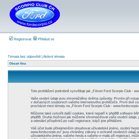
Registrovat
Přihlásit se
Témata bez odpovědí
|
Aktivní témata
Obsah fóra
Toto prohlášení podrobně vysvětluje jak „Fórum Ford Scorpio Club - 
Vaše osobní údaje jsou shromážděny dvěma způsoby. Prvním při vstupu 
v dočasných souborech vašeho internetového prohlížeče. První dvě cooki
procházet mezi tématy na „Fórum Ford Scorpio Club - www.fordscorpio.eu
Můžeme také vytvořit další cookies, které nepatří k phpBB software bě
phpBB. Druhá možnost jak můžeme shromažďovat vaše osobní údaje, je v
a odeslání příspěvků po vaší registrace, když jste přihlášeni.
Váš účet bude přinejmenším obsahovat uživatelské jméno, osobní heslo,
www.fordscorpio.eu“ jsou chráněny zákony o ochraně osobních údajů a d
uživatelského jména, vašeho hesla a vašeho e-mailu při registraci, mů