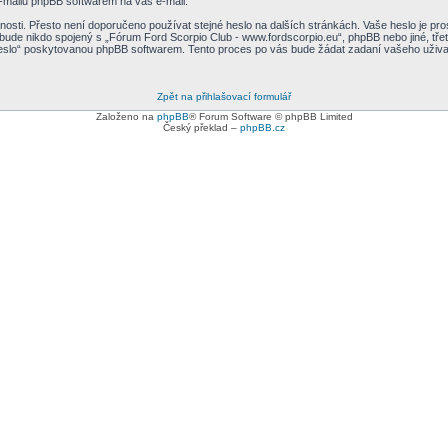
-mailů phpBB softwarem na váš e-mail.
nosti. Přesto není doporučeno používat stejné heslo na dalších stránkách. Vaše heslo je pr
bude nikdo spojený s „Fórum Ford Scorpio Club - www.fordscorpio.eu“, phpBB nebo jiné, třet
eslo“ poskytovanou phpBB softwarem. Tento proces po vás bude žádat zadaní vašeho uživa
Zpět na přihlašovací formulář
Založeno na
phpBB
® Forum Software © phpBB Limited
Český překlad –
phpBB.cz