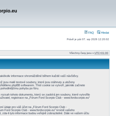
orpio.eu
FAQ
Hledat
Právě je pát 07. srp 2026 12:20:02
Všechny časy jsou v
UTC+01:00
 jakékoliv informace shromážděné během každé vaší návštěvy.
 jsou malé textové soubory, které jsou stáhnuty a uloženy
přiděleno phpBB softwarem. Třetí cookie se vytvoří, jakmile začnete
a pohodlnějšímu pohybu po fóru.
rozsah tohoto dokumentu, který se zaobírá jen soubory, které vytvořilo
ivatel, registrace na „Fórum Ford Scorpio Club - www.fordscorpio.eu“
bní údaje pro váš účet na „Fórum Ford Scorpio Club -
órum Ford Scorpio Club - www.fordscorpio.eu“ kromě vašeho
 zda-li tyto informace budou veřejně zobrazitelné. Dále ve vašem účtu