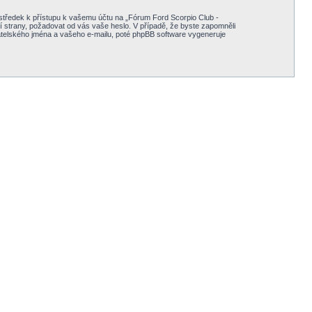
ostředek k přístupu k vašemu účtu na „Fórum Ford Scorpio Club -
í strany, požadovat od vás vaše heslo. V případě, že byste zapomněli
telského jména a vašeho e-mailu, poté phpBB software vygeneruje