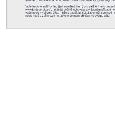
máte možnost zakázat nebo povolit zasílání automaticky vytvářených e
Vaše heslo je zašifrováno (jednosměrný hash) pro zajištění jeho bezpeč
www.fordscorpio.eu“, takže jej pečlivě uchovejte a v žádném případě ne
vaše heslo k vašemu účtu, můžete použít funkci „Zapomněl jsem své h
heslo nové a zašle vám ho, abyste se mohli přihlásit ke svému účtu.