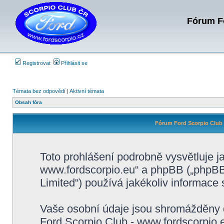
Fórum Fo
Registrovat
Přihlásit se
Témata bez odpovědí
|
Aktivní témata
Obsah fóra
Fórum Ford Scorpio Club 
Toto prohlášení podrobně vysvětluje j
www.fordscorpio.eu“ a phpBB („phpB
Limited“) používá jakékoliv informac
Vaše osobní údaje jsou shromážděny 
Ford Scorpio Club - www.fordscorpio.e