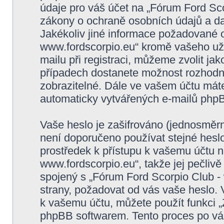
údaje pro váš účet na „Fórum Ford Sc
zákony o ochraně osobních údajů a dat,
Jakékoliv jiné informace požadované 
www.fordscorpio.eu“ kromě vašeho už
mailu při registraci, můžeme zvolit j
případech dostanete možnost rozhodno
zobrazitelné. Dále ve vašem účtu mát
automaticky vytvářených e-mailů php
Vaše heslo je zašifrováno (jednosměrn
není doporučeno používat stejné heslo
prostředek k přístupu k vašemu účtu 
www.fordscorpio.eu“, takže jej pečliv
spojený s „Fórum Ford Scorpio Club - 
strany, požadovat od vás vaše heslo. 
k vašemu účtu, můžete použít funkci
phpBB softwarem. Tento proces po vá