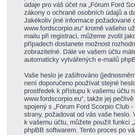
údaje pro váš účet na „Fórum Ford Sc
zákony o ochraně osobních údajů a dat,
Jakékoliv jiné informace požadované 
www.fordscorpio.eu“ kromě vašeho už
mailu při registraci, můžeme zvolit j
případech dostanete možnost rozhodno
zobrazitelné. Dále ve vašem účtu mát
automaticky vytvářených e-mailů php
Vaše heslo je zašifrováno (jednosměrn
není doporučeno používat stejné heslo
prostředek k přístupu k vašemu účtu 
www.fordscorpio.eu“, takže jej pečliv
spojený s „Fórum Ford Scorpio Club - 
strany, požadovat od vás vaše heslo. 
k vašemu účtu, můžete použít funkci
phpBB softwarem. Tento proces po vá