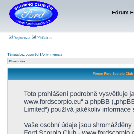
Fórum Fo
Registrovat
Přihlásit se
Témata bez odpovědí
|
Aktivní témata
Obsah fóra
Fórum Ford Scorpio Club 
Toto prohlášení podrobně vysvětluje j
www.fordscorpio.eu“ a phpBB („phpB
Limited“) používá jakékoliv informac
Vaše osobní údaje jsou shromážděny 
Ford Scorpio Club - www.fordscorpio.e