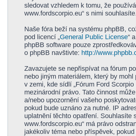
sledovat vzhledem k tomu, že používá
www.fordscorpio.eu“ s nimi souhlasíte
Naše fóra beží na systému phpBB, což 
pod licencí „
General Public License
“ 
phpBB software pouze zprostředkovává
o phpBB navštivte:
http://www.phpbb.
Zavazujete se nepřispívat na fórum p
nebo jiným materiálem, který by mohl
v zemi, kde sídlí „Fórum Ford Scorpio
mezinárodní právo. Tato činnost může
a/nebo upozornění vašeho poskytovatel
pokud bude uznáno za nutné. IP adres
uplatnění těchto opatření. Souhlasíte 
www.fordscorpio.eu“ má právo odstran
jakékoliv téma nebo příspěvek, pokud 