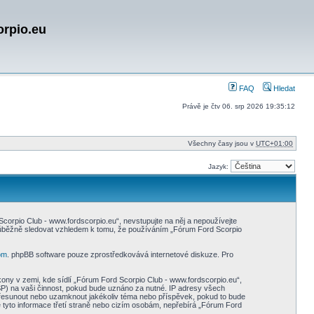
orpio.eu
FAQ
Hledat
Právě je čtv 06. srp 2026 19:35:12
Všechny časy jsou v
UTC+01:00
Jazyk:
orpio Club - www.fordscorpio.eu“, nevstupujte na něj a nepoužívejte
průběžně sledovat vzhledem k tomu, že používáním „Fórum Ford Scorpio
om
. phpBB software pouze zprostředkovává internetové diskuze. Pro
ony v zemi, kde sídlí „Fórum Ford Scorpio Club - www.fordscorpio.eu“,
SP) na vaši činnost, pokud bude uznáno za nutné. IP adresy všech
, přesunout nebo uzamknout jakékoliv téma nebo příspěvek, pokud to bude
 tyto informace třetí straně nebo cizím osobám, nepřebírá „Fórum Ford