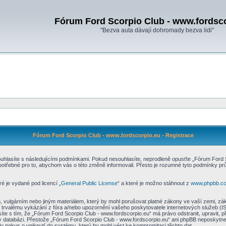
Fórum Ford Scorpio Club - www.fordsc
"Bezva auta dávají dohromady bezva lidi"
Fórum Ford Scorpio Club - www.fordscorpio.eu - Registrace
hlasíte s následujícími podmínkami. Pokud nesouhlasíte, neprodleně opusťte „Fórum Ford Sc
e potřebné pro to, abychom vás o této změně informovali. Přesto je rozumné tyto podmínky 
é je vydané pod licencí „
General Public License
“ a které je možno stáhnout z
www.phpbb.c
 vulgárním nebo jiným materiálem, který by mohl porušovat platné zákony ve vaší zemi, zák
 trvalému vykázání z fóra a/nebo upozornění vašeho poskytovatele internetových služeb (I
síte s tím, že „Fórum Ford Scorpio Club - www.fordscorpio.eu“ má právo odstranit, upravit
 v databázi. Přestože „Fórum Ford Scorpio Club - www.fordscorpio.eu“ ani phpBB neposkytne
v pokus o vniknutí do systému, který by mohl vést ke kompromitaci těchto dat.