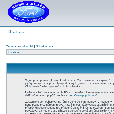
Přihlásit se
Témata bez odpovědí
|
Aktivní témata
Obsah fóra
Svým přístupem na „Fórum Ford Scorpio Club - www.fordscorpio.eu“ sou
jej. Vyhrazujeme si právo tyto podmínky kdykoliv změnit a učiníme vš
Club - www.fordscorpio.eu“ s nimi souhlasíte.
Naše fóra beží na systému phpBB, což je řešení internetového fóra, kter
další informace o phpBB navštivte:
http://www.phpbb.com/
.
Zavazujete se nepřispívat na fórum pohoršujícím, hanlivým, nevhodným,
nebo platné mezinárodní právo. Tato činnost může vést k okamžitému a
příspěvků jsou ukládány pro případné uplatnění těchto opatření. Souhla
považovat za nutné. Jako uživatel souhlasíte se všemi údaji uloženými
Scorpio Club - www.fordscorpio.eu“ ani phpBB zodpovědnost za jakýkoli