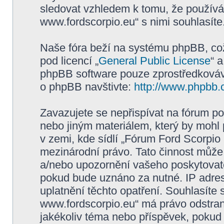
sledovat vzhledem k tomu, že používá
www.fordscorpio.eu“ s nimi souhlasíte
Naše fóra beží na systému phpBB, což 
pod licencí „
General Public License
“ 
phpBB software pouze zprostředkovává
o phpBB navštivte:
http://www.phpbb.
Zavazujete se nepřispívat na fórum p
nebo jiným materiálem, který by mohl
v zemi, kde sídlí „Fórum Ford Scorpio
mezinárodní právo. Tato činnost může
a/nebo upozornění vašeho poskytovatel
pokud bude uznáno za nutné. IP adres
uplatnění těchto opatření. Souhlasíte 
www.fordscorpio.eu“ má právo odstran
jakékoliv téma nebo příspěvek, pokud 