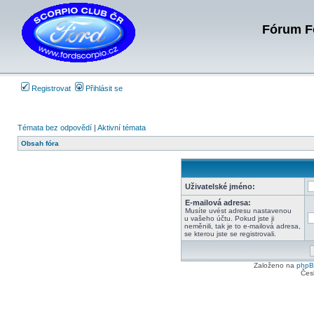
Fórum Fo
Registrovat
Přihlásit se
Témata bez odpovědí
|
Aktivní témata
Obsah fóra
Uživatelské jméno:
E-mailová adresa:
Musíte uvést adresu nastavenou
u vašeho účtu. Pokud jste ji
neměnili, tak je to e-mailová adresa,
se kterou jste se registrovali.
Založeno na
php
Čes