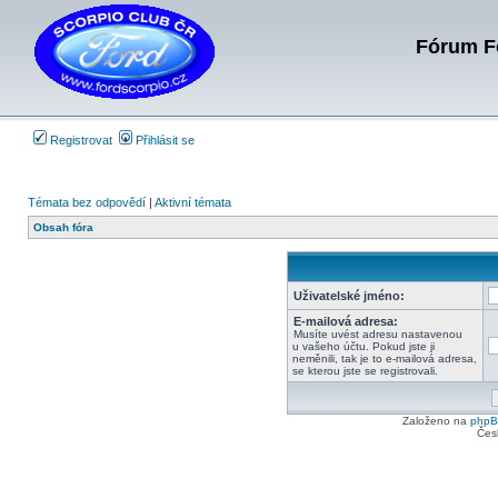
Fórum Fo
Registrovat
Přihlásit se
Témata bez odpovědí
|
Aktivní témata
Obsah fóra
Uživatelské jméno:
E-mailová adresa:
Musíte uvést adresu nastavenou
u vašeho účtu. Pokud jste ji
neměnili, tak je to e-mailová adresa,
se kterou jste se registrovali.
Založeno na
php
Čes