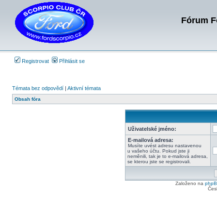
Fórum Fo
Registrovat
Přihlásit se
Témata bez odpovědí
|
Aktivní témata
Obsah fóra
Uživatelské jméno:
E-mailová adresa:
Musíte uvést adresu nastavenou
u vašeho účtu. Pokud jste ji
neměnili, tak je to e-mailová adresa,
se kterou jste se registrovali.
Založeno na
php
Čes