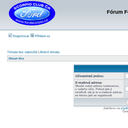
Fórum Fo
Registrovat
Přihlásit se
Témata bez odpovědí
|
Aktivní témata
Obsah fóra
Uživatelské jméno:
E-mailová adresa:
Musíte uvést adresu nastavenou
u vašeho účtu. Pokud jste ji
neměnili, tak je to e-mailová adresa,
se kterou jste se registrovali.
Založeno na
php
Čes