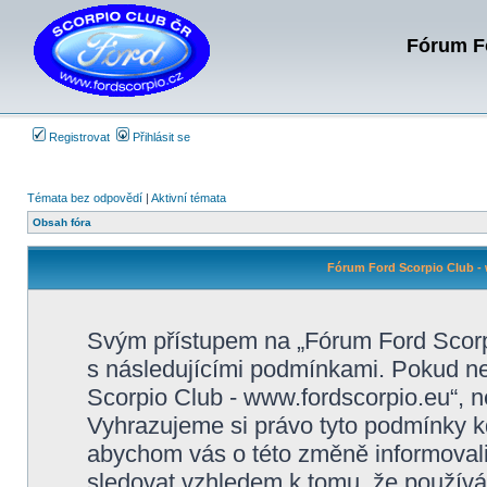
Fórum Fo
Registrovat
Přihlásit se
Témata bez odpovědí
|
Aktivní témata
Obsah fóra
Fórum Ford Scorpio Club - 
Svým přístupem na „Fórum Ford Scorpi
s následujícími podmínkami. Pokud ne
Scorpio Club - www.fordscorpio.eu“, ne
Vyhrazujeme si právo tyto podmínky kd
abychom vás o této změně informovali
sledovat vzhledem k tomu, že používá