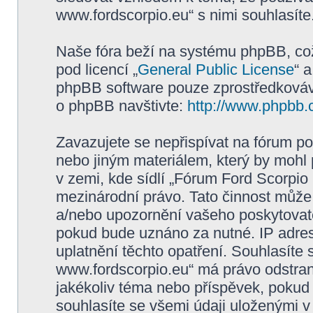
www.fordscorpio.eu“ s nimi souhlasíte
Naše fóra beží na systému phpBB, což 
pod licencí „
General Public License
“ 
phpBB software pouze zprostředkovává
o phpBB navštivte:
http://www.phpbb.
Zavazujete se nepřispívat na fórum p
nebo jiným materiálem, který by mohl
v zemi, kde sídlí „Fórum Ford Scorpio
mezinárodní právo. Tato činnost může
a/nebo upozornění vašeho poskytovatel
pokud bude uznáno za nutné. IP adres
uplatnění těchto opatření. Souhlasíte 
www.fordscorpio.eu“ má právo odstran
jakékoliv téma nebo příspěvek, pokud 
souhlasíte se všemi údaji uloženými v