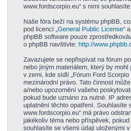
www.fordscorpio.eu“ s nimi souhlasíte
Naše fóra beží na systému phpBB, což 
pod licencí „
General Public License
“ 
phpBB software pouze zprostředkovává
o phpBB navštivte:
http://www.phpbb.
Zavazujete se nepřispívat na fórum p
nebo jiným materiálem, který by mohl
v zemi, kde sídlí „Fórum Ford Scorpio
mezinárodní právo. Tato činnost může
a/nebo upozornění vašeho poskytovatel
pokud bude uznáno za nutné. IP adres
uplatnění těchto opatření. Souhlasíte 
www.fordscorpio.eu“ má právo odstran
jakékoliv téma nebo příspěvek, pokud 
souhlasíte se všemi údaji uloženými v