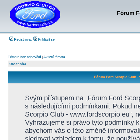
Fórum Fo
Registrovat
Přihlásit se
Témata bez odpovědí
|
Aktivní témata
Obsah fóra
Fórum Ford Scorpio Club - 
Svým přístupem na „Fórum Ford Scorpi
s následujícími podmínkami. Pokud ne
Scorpio Club - www.fordscorpio.eu“, ne
Vyhrazujeme si právo tyto podmínky kd
abychom vás o této změně informovali
sledovat vzhledem k tomu, že používá