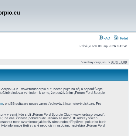
orpio.eu
FAQ
Hledat
Právě je sob 08. srp 2026 8:42:41
Všechny časy jsou v
UTC+01:00
orpio Club - www.fordscorpio.eu“, nevstupujte na něj a nepoužívejte
průběžně sledovat vzhledem k tomu, že používáním „Fórum Ford Scorpio
om
. phpBB software pouze zprostředkovává internetové diskuze. Pro
ony v zemi, kde sídlí „Fórum Ford Scorpio Club - www.fordscorpio.eu“,
SP) na vaši činnost, pokud bude uznáno za nutné. IP adresy všech
, přesunout nebo uzamknout jakékoliv téma nebo příspěvek, pokud to bude
 tyto informace třetí straně nebo cizím osobám, nepřebírá „Fórum Ford