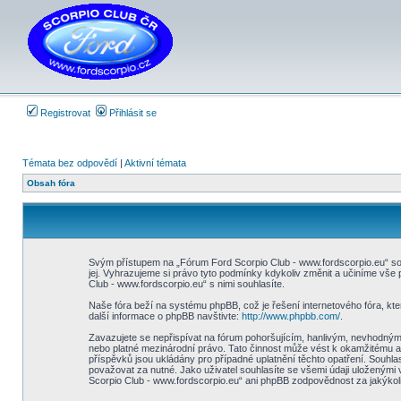
Registrovat
Přihlásit se
Témata bez odpovědí
|
Aktivní témata
Obsah fóra
Svým přístupem na „Fórum Ford Scorpio Club - www.fordscorpio.eu“ sou
jej. Vyhrazujeme si právo tyto podmínky kdykoliv změnit a učiníme vš
Club - www.fordscorpio.eu“ s nimi souhlasíte.
Naše fóra beží na systému phpBB, což je řešení internetového fóra, kter
další informace o phpBB navštivte:
http://www.phpbb.com/
.
Zavazujete se nepřispívat na fórum pohoršujícím, hanlivým, nevhodným,
nebo platné mezinárodní právo. Tato činnost může vést k okamžitému a
příspěvků jsou ukládány pro případné uplatnění těchto opatření. Souhla
považovat za nutné. Jako uživatel souhlasíte se všemi údaji uloženými
Scorpio Club - www.fordscorpio.eu“ ani phpBB zodpovědnost za jakýkoli