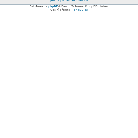
Zpět na přihlašovací formulář
Založeno na
phpBB
® Forum Software © phpBB Limited
Český překlad –
phpBB.cz