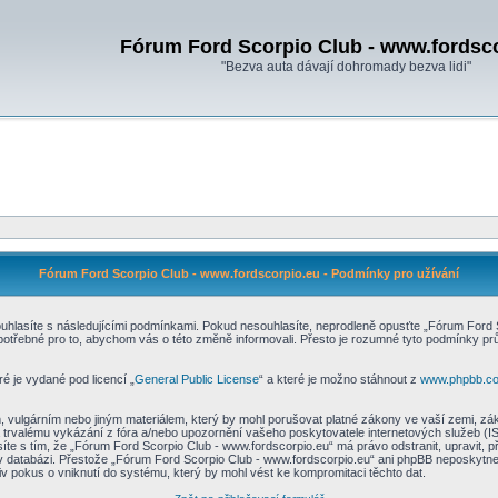
Fórum Ford Scorpio Club - www.fordsc
"Bezva auta dávají dohromady bezva lidi"
Fórum Ford Scorpio Club - www.fordscorpio.eu - Podmínky pro užívání
hlasíte s následujícími podmínkami. Pokud nesouhlasíte, neprodleně opusťte „Fórum Ford Sc
e potřebné pro to, abychom vás o této změně informovali. Přesto je rozumné tyto podmínky 
é je vydané pod licencí „
General Public License
“ a které je možno stáhnout z
www.phpbb.c
 vulgárním nebo jiným materiálem, který by mohl porušovat platné zákony ve vaší zemi, zák
 trvalému vykázání z fóra a/nebo upozornění vašeho poskytovatele internetových služeb (I
síte s tím, že „Fórum Ford Scorpio Club - www.fordscorpio.eu“ má právo odstranit, upravit
 v databázi. Přestože „Fórum Ford Scorpio Club - www.fordscorpio.eu“ ani phpBB neposkytne
v pokus o vniknutí do systému, který by mohl vést ke kompromitaci těchto dat.