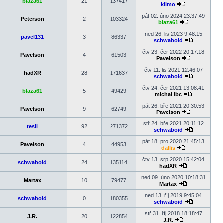
blaza61
21
137417
příspěvek
klimo
Zobrazit
poslední
pát 02. úno 2024 23:37:49
Peterson
2
103324
příspěvek
blaza61
Zobrazit
poslední
ned 26. lis 2023 9:48:15
pavel131
3
86337
příspěvek
schwaboid
Zobrazit
poslední
čtv 23. čer 2022 20:17:18
Pavelson
4
61503
příspěvek
Pavelson
Zobrazit
poslední
čtv 11. lis 2021 12:46:07
hadXR
28
171637
příspěvek
schwaboid
Zobrazit
poslední
čtv 24. čer 2021 13:08:41
blaza61
5
49429
příspěvek
michal lbc
Zobrazit
poslední
pát 26. bře 2021 20:30:53
Pavelson
9
62749
příspěvek
Pavelson
Zobrazit
poslední
stř 24. bře 2021 20:11:12
tesil
92
271372
příspěvek
schwaboid
Zobrazit
poslední
pát 18. pro 2020 21:45:13
Pavelson
4
44953
příspěvek
dallis
Zobrazit
poslední
čtv 13. srp 2020 15:42:04
schwaboid
24
135114
příspěvek
hadXR
Zobrazit
poslední
ned 09. úno 2020 10:18:31
Martax
10
79477
příspěvek
Martax
Zobrazit
poslední
ned 13. říj 2019 9:45:04
schwaboid
0
180355
příspěvek
schwaboid
Zobrazit
poslední
stř 31. říj 2018 18:18:47
J.R.
20
122854
příspěvek
J.R.