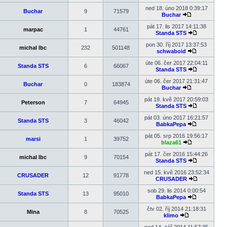
Zobrazit
poslední
ned 18. úno 2018 0:39:17
Buchar
9
71579
příspěvek
Buchar
Zobrazit
poslední
pát 17. lis 2017 14:11:38
marpac
1
44761
příspěvek
Standa STS
Zobrazit
poslední
pon 30. říj 2017 13:37:53
michal lbc
232
501148
příspěvek
schwaboid
Zobrazit
poslední
úte 06. čer 2017 22:04:11
Standa STS
6
66067
příspěvek
Standa STS
Zobrazit
poslední
úte 06. čer 2017 21:31:47
Buchar
0
183874
příspěvek
Buchar
Zobrazit
poslední
pát 19. kvě 2017 20:59:03
Peterson
7
64945
příspěvek
Standa STS
Zobrazit
poslední
pát 03. úno 2017 16:21:57
Standa STS
3
46042
příspěvek
BabkaPepa
Zobrazit
poslední
pát 05. srp 2016 19:56:17
marsi
1
39752
příspěvek
blaza61
Zobrazit
poslední
pát 17. čer 2016 15:44:26
michal lbc
9
70154
příspěvek
Standa STS
Zobrazit
poslední
ned 15. kvě 2016 23:52:34
CRUSADER
12
91778
příspěvek
CRUSADER
Zobrazit
poslední
sob 29. lis 2014 0:00:54
Standa STS
13
95010
příspěvek
BabkaPepa
Zobrazit
poslední
čtv 02. říj 2014 21:18:31
Mina
8
70525
příspěvek
klimo
Zobrazit
poslední