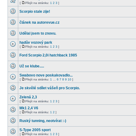
příspěvky
[
Přejít na stránku:
1
2
3
]
Žádné
Přejít
nové
na
Scorpio stale zije!
příspěvky
stránku
Žádné
nové
článek na autorevue.cz
příspěvky
Žádné
nové
Udělal jsem to znovu.
příspěvky
Žádné
nové
hadův vozový park
příspěvky
[
Přejít na stránku:
1
2
3
]
Žádné
Přejít
nové
na
Ford Scorpio 2,0i hatchback 1985
příspěvky
stránku
Žádné
nové
Už se klube.....
příspěvky
Žádné
nové
Swabovo nove poskakovadlo...
příspěvky
[
Přejít na stránku:
1
…
6
7
8
9
10
]
Žádné
Přejít
nové
na
Je skvělé sdílet vášeň pro Scorpio.
příspěvky
stránku
Žádné
nové
Zelená 2,3
příspěvky
[
Přejít na stránku:
1
2
3
]
Žádné
Přejít
nové
na
Mk1 2,4 V6
příspěvky
stránku
[
Přejít na stránku:
1
2
]
Žádné
Přejít
nové
na
Ruský tunning, neotvírat :-)
příspěvky
stránku
Žádné
nové
S-Type 2005 sport
příspěvky
[
Přejít na stránku:
1
2
3
]
Žádné