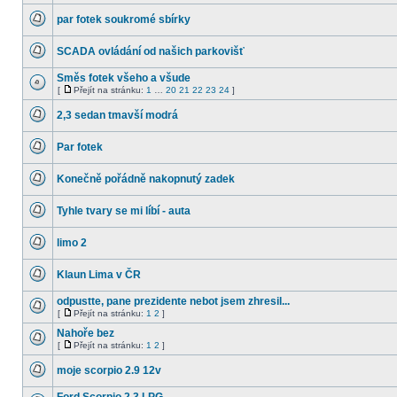
Přejít
nové
na
par fotek soukromé sbírky
příspěvky
stránku
Žádné
nové
SCADA ovládání od našich parkovišť
příspěvky
Žádné
nové
Směs fotek všeho a všude
příspěvky
[
Přejít na stránku:
1
…
20
21
22
23
24
]
Žádné
Přejít
nové
na
2,3 sedan tmavší modrá
příspěvky
stránku
Žádné
nové
Par fotek
příspěvky
Žádné
nové
Konečně pořádně nakopnutý zadek
příspěvky
Žádné
nové
Tyhle tvary se mi líbí - auta
příspěvky
Žádné
nové
limo 2
příspěvky
Žádné
nové
Klaun Lima v ČR
příspěvky
Žádné
nové
odpustte, pane prezidente nebot jsem zhresil...
příspěvky
[
Přejít na stránku:
1
2
]
Žádné
Přejít
nové
na
Nahoře bez
příspěvky
stránku
[
Přejít na stránku:
1
2
]
Žádné
Přejít
nové
na
moje scorpio 2.9 12v
příspěvky
stránku
Žádné
nové