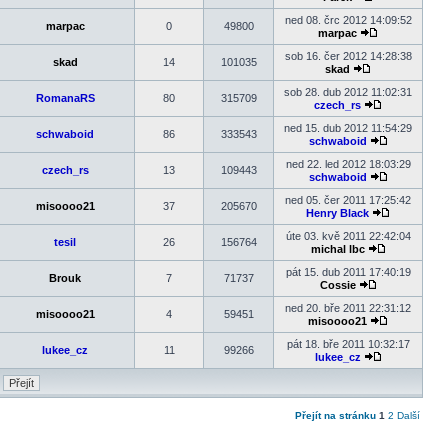
Zobrazit
poslední
ned 08. črc 2012 14:09:52
marpac
0
49800
příspěvek
marpac
Zobrazit
poslední
sob 16. čer 2012 14:28:38
skad
14
101035
příspěvek
skad
Zobrazit
poslední
sob 28. dub 2012 11:02:31
RomanaRS
80
315709
příspěvek
czech_rs
Zobrazit
poslední
ned 15. dub 2012 11:54:29
schwaboid
86
333543
příspěvek
schwaboid
Zobrazit
poslední
ned 22. led 2012 18:03:29
czech_rs
13
109443
příspěvek
schwaboid
Zobrazit
poslední
ned 05. čer 2011 17:25:42
misoooo21
37
205670
příspěvek
Henry Black
Zobrazit
poslední
úte 03. kvě 2011 22:42:04
tesil
26
156764
příspěvek
michal lbc
Zobrazit
poslední
pát 15. dub 2011 17:40:19
Brouk
7
71737
příspěvek
Cossie
Zobrazit
poslední
ned 20. bře 2011 22:31:12
misoooo21
4
59451
příspěvek
misoooo21
Zobrazit
poslední
pát 18. bře 2011 10:32:17
lukee_cz
11
99266
příspěvek
lukee_cz
Zobrazit
poslední
příspěvek
Přejít na stránku
1
2
Další