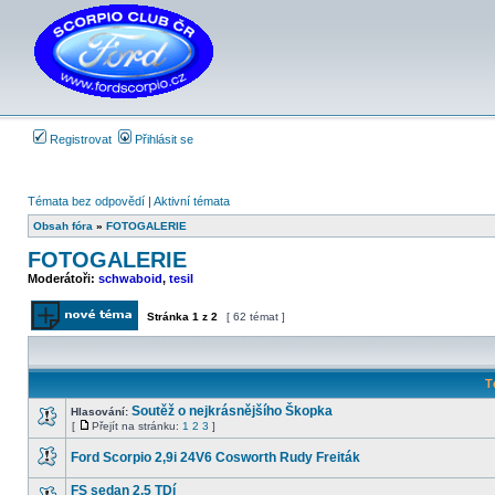
Registrovat
Přihlásit se
Témata bez odpovědí
|
Aktivní témata
Obsah fóra
»
FOTOGALERIE
FOTOGALERIE
Moderátoři:
schwaboid
,
tesil
Stránka
1
z
2
[ 62 témat ]
Odeslat nové téma
T
Soutěž o nejkrásnějšího Škopka
Hlasování:
[
Přejít na stránku:
1
2
3
]
Žádné
Přejít
nové
na
Ford Scorpio 2,9i 24V6 Cosworth Rudy Freiták
příspěvky
stránku
Žádné
nové
FS sedan 2,5 TDí