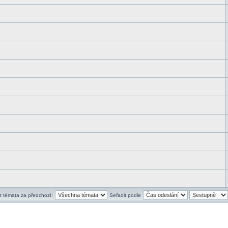
t témata za předchozí:
Seřadit podle