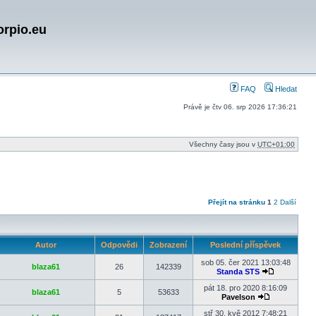
orpio.eu
FAQ
Hledat
Právě je čtv 06. srp 2026 17:36:21
Všechny časy jsou v
UTC+01:00
Přejít na stránku
1
2
Další
Autor
Odpovědi
Zobrazení
Poslední příspěvek
sob 05. čer 2021 13:03:48
blaza61
26
142339
Standa STS
Zobrazit
poslední
pát 18. pro 2020 8:16:09
blaza61
5
53633
příspěvek
Pavelson
Zobrazit
poslední
stř 30. kvě 2012 7:48:21