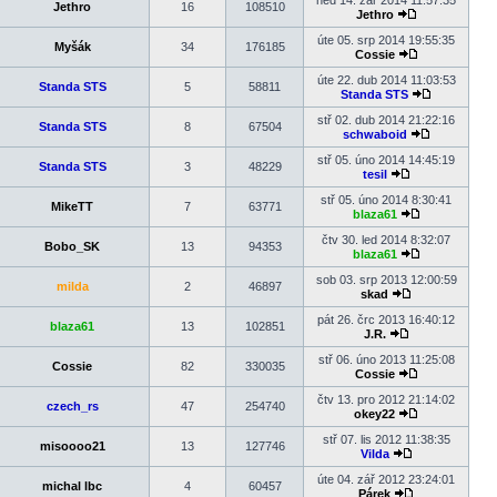
ned 14. zář 2014 11:57:35
Jethro
16
108510
příspěvek
Jethro
Zobrazit
poslední
úte 05. srp 2014 19:55:35
Myšák
34
176185
příspěvek
Cossie
Zobrazit
poslední
úte 22. dub 2014 11:03:53
Standa STS
5
58811
příspěvek
Standa STS
Zobrazit
poslední
stř 02. dub 2014 21:22:16
Standa STS
8
67504
příspěvek
schwaboid
Zobrazit
poslední
stř 05. úno 2014 14:45:19
Standa STS
3
48229
příspěvek
tesil
Zobrazit
poslední
stř 05. úno 2014 8:30:41
MikeTT
7
63771
příspěvek
blaza61
Zobrazit
poslední
čtv 30. led 2014 8:32:07
Bobo_SK
13
94353
příspěvek
blaza61
Zobrazit
poslední
sob 03. srp 2013 12:00:59
milda
2
46897
příspěvek
skad
Zobrazit
poslední
pát 26. črc 2013 16:40:12
blaza61
13
102851
příspěvek
J.R.
Zobrazit
poslední
stř 06. úno 2013 11:25:08
Cossie
82
330035
příspěvek
Cossie
Zobrazit
poslední
čtv 13. pro 2012 21:14:02
czech_rs
47
254740
příspěvek
okey22
Zobrazit
poslední
stř 07. lis 2012 11:38:35
misoooo21
13
127746
příspěvek
Vilda
Zobrazit
poslední
úte 04. zář 2012 23:24:01
michal lbc
4
60457
příspěvek
Párek