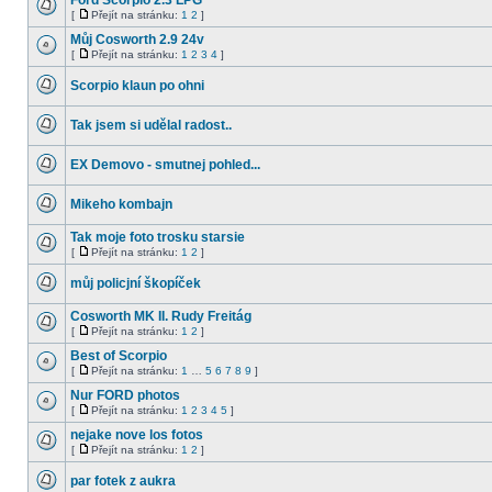
Ford Scorpio 2.3 LPG
příspěvky
[
Přejít na stránku:
1
2
]
Žádné
Přejít
nové
na
Můj Cosworth 2.9 24v
příspěvky
stránku
[
Přejít na stránku:
1
2
3
4
]
Žádné
Přejít
nové
na
Scorpio klaun po ohni
příspěvky
stránku
Žádné
nové
Tak jsem si udělal radost..
příspěvky
Žádné
nové
EX Demovo - smutnej pohled...
příspěvky
Žádné
nové
Mikeho kombajn
příspěvky
Žádné
nové
Tak moje foto trosku starsie
příspěvky
[
Přejít na stránku:
1
2
]
Žádné
Přejít
nové
na
můj policjní škopíček
příspěvky
stránku
Žádné
nové
Cosworth MK II. Rudy Freitág
příspěvky
[
Přejít na stránku:
1
2
]
Žádné
Přejít
nové
na
Best of Scorpio
příspěvky
stránku
[
Přejít na stránku:
1
…
5
6
7
8
9
]
Žádné
Přejít
nové
na
Nur FORD photos
příspěvky
stránku
[
Přejít na stránku:
1
2
3
4
5
]
Žádné
Přejít
nové
na
nejake nove los fotos
příspěvky
stránku
[
Přejít na stránku:
1
2
]
Žádné
Přejít
nové
na
par fotek z aukra
příspěvky
stránku