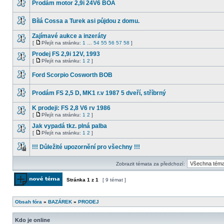
Prodám motor 2,9i 24V6 BOA
Nemůžete
posílat
Žádné
nové
nové
příspěvky
Bílá Cossa a Turek asi půjdou z domu.
příspěvky
ani
Žádné
odpovídat
nové
Zajímavé aukce a inzeráty
na
příspěvky
starší.
[
Přejít na stránku:
1
…
54
55
56
57
58
]
Žádné
Přejít
nové
na
Prodej FS 2,9i 12V, 1993
příspěvky
stránku
[
Přejít na stránku:
1
2
]
Žádné
Přejít
nové
na
Ford Scorpio Cosworth BOB
příspěvky
stránku
Žádné
nové
Prodám FS 2,5 D, MK1 r.v 1987 5 dveří, stříbrný
příspěvky
Žádné
nové
K prodeji: FS 2,8 V6 rv 1986
příspěvky
[
Přejít na stránku:
1
2
]
Žádné
Přejít
nové
na
Jak vypadá tkz. plná palba
příspěvky
stránku
[
Přejít na stránku:
1
2
]
Žádné
Přejít
nové
na
!!! Důležité upozornění pro všechny !!!
příspěvky
stránku
Toto
téma
Zobrazit témata za předchozí:
je
zamknuté.
Nemůžete
Stránka
1
z
1
[ 9 témat ]
posílat
nové
Odeslat nové téma
příspěvky
ani
Obsah fóra
»
BAZÁREK
»
PRODEJ
odpovídat
na
starší.
Kdo je online