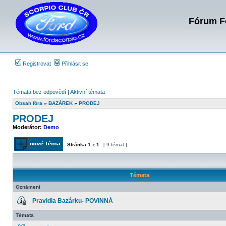
Fórum Fo
Registrovat
Přihlásit se
Témata bez odpovědí
|
Aktivní témata
Obsah fóra
»
BAZÁREK
»
PRODEJ
PRODEJ
Moderátor:
Demo
Stránka
1
z
1
[ 9 témat ]
Odeslat nové téma
Témata
Oznámení
Pravidla Bazárku- POVINNÁ
Toto
téma
Témata
je
zamknuté.