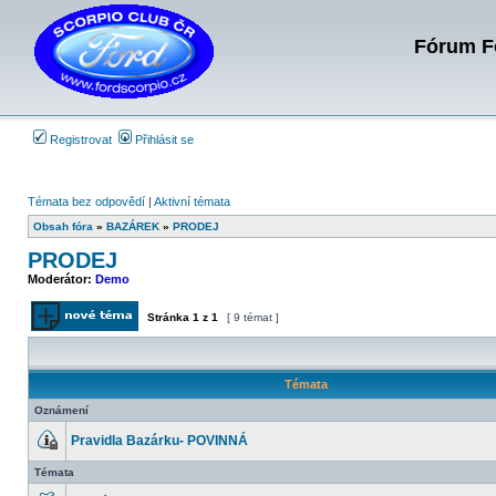
Fórum Fo
Registrovat
Přihlásit se
Témata bez odpovědí
|
Aktivní témata
Obsah fóra
»
BAZÁREK
»
PRODEJ
PRODEJ
Moderátor:
Demo
Stránka
1
z
1
[ 9 témat ]
Odeslat nové téma
Témata
Oznámení
Pravidla Bazárku- POVINNÁ
Toto
téma
Témata
je
zamknuté.