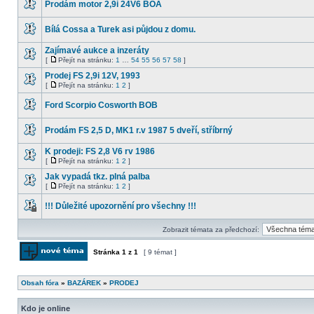
Prodám motor 2,9i 24V6 BOA
Nemůžete
posílat
Žádné
nové
nové
příspěvky
Bílá Cossa a Turek asi půjdou z domu.
příspěvky
ani
Žádné
odpovídat
nové
Zajímavé aukce a inzeráty
na
příspěvky
starší.
[
Přejít na stránku:
1
…
54
55
56
57
58
]
Žádné
Přejít
nové
na
Prodej FS 2,9i 12V, 1993
příspěvky
stránku
[
Přejít na stránku:
1
2
]
Žádné
Přejít
nové
na
Ford Scorpio Cosworth BOB
příspěvky
stránku
Žádné
nové
Prodám FS 2,5 D, MK1 r.v 1987 5 dveří, stříbrný
příspěvky
Žádné
nové
K prodeji: FS 2,8 V6 rv 1986
příspěvky
[
Přejít na stránku:
1
2
]
Žádné
Přejít
nové
na
Jak vypadá tkz. plná palba
příspěvky
stránku
[
Přejít na stránku:
1
2
]
Žádné
Přejít
nové
na
!!! Důležité upozornění pro všechny !!!
příspěvky
stránku
Toto
téma
Zobrazit témata za předchozí:
je
zamknuté.
Nemůžete
Stránka
1
z
1
[ 9 témat ]
posílat
nové
Odeslat nové téma
příspěvky
ani
Obsah fóra
»
BAZÁREK
»
PRODEJ
odpovídat
na
starší.
Kdo je online