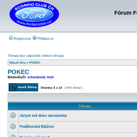
Fórum Fo
Registrovat
Přihlásit se
Témata bez odpovědí
|
Aktivní témata
Obsah fóra
»
POKEC
POKEC
Moderátoři:
schwaboid
,
tesil
Stránka
4
z
14
[ 664 témat ]
Odeslat nové téma
Témata
Jarym má dnes narozeniny
Žádné
nové
Poděkování Blážovi
příspěvky
Žádné
nové