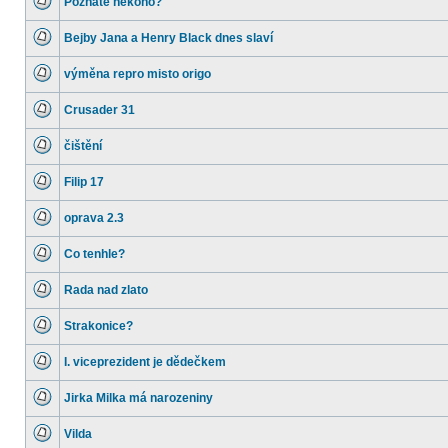
Poznáte někoho?
příspěvky
Žádné
nové
Bejby Jana a Henry Black dnes slaví
příspěvky
Žádné
nové
výměna repro misto origo
příspěvky
Žádné
nové
Crusader 31
příspěvky
Žádné
nové
čištění
příspěvky
Žádné
nové
Filip 17
příspěvky
Žádné
nové
oprava 2.3
příspěvky
Žádné
nové
Co tenhle?
příspěvky
Žádné
nové
Rada nad zlato
příspěvky
Žádné
nové
Strakonice?
příspěvky
Žádné
nové
I. viceprezident je dědečkem
příspěvky
Žádné
nové
Jirka Milka má narozeniny
příspěvky
Žádné
nové
Vilda
příspěvky
Žádné