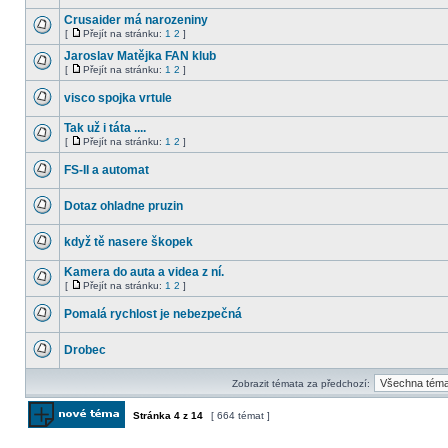
Žádné
nové
Crusaider má narozeniny
příspěvky
[
Přejít na stránku:
1
2
]
Žádné
Přejít
nové
na
Jaroslav Matějka FAN klub
příspěvky
stránku
[
Přejít na stránku:
1
2
]
Žádné
Přejít
nové
na
visco spojka vrtule
příspěvky
stránku
Žádné
nové
Tak už i táta ....
příspěvky
[
Přejít na stránku:
1
2
]
Žádné
Přejít
nové
na
FS-II a automat
příspěvky
stránku
Žádné
nové
Dotaz ohladne pruzin
příspěvky
Žádné
nové
když tě nasere škopek
příspěvky
Žádné
nové
Kamera do auta a videa z ní.
příspěvky
[
Přejít na stránku:
1
2
]
Žádné
Přejít
nové
na
Pomalá rychlost je nebezpečná
příspěvky
stránku
Žádné
nové
Drobec
příspěvky
Žádné
nové
Zobrazit témata za předchozí:
příspěvky
Stránka
4
z
14
[ 664 témat ]
Odeslat nové téma