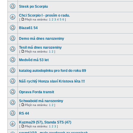
nové
Stesk po Scorpiu
příspěvky
Žádné
nové
Chci Scorpio I - prosím o radu.
příspěvky
[
Přejít na stránku:
1
2
3
4
5
6
]
Žádné
Přejít
nové
na
Blaza61 54
příspěvky
stránku
Žádné
nové
Demo má dnes narozeniny
příspěvky
Žádné
nové
Tesil má dnes narozeniny
příspěvky
[
Přejít na stránku:
1
2
]
Žádné
Přejít
nové
na
Medvěd má 53 let
příspěvky
stránku
Žádné
nové
katalog autodoplnku pro ford do roku 89
příspěvky
Žádné
nové
Náš rychlý Honza slaví Kristova léta !!!
příspěvky
Žádné
nové
Oprava Forda transit
příspěvky
Žádné
nové
Schwaboid má narozeniny
příspěvky
[
Přejít na stránku:
1
2
]
Žádné
Přejít
nové
na
RS 44
příspěvky
stránku
Žádné
nové
Kuzma29 (57), Standa STS (47)
příspěvky
[
Přejít na stránku:
1
2
3
]
Žádné
Přejít
nové
na