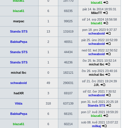
blaza61
0
197770
příspěvek
blaza61
Zobrazit
poslední
pát 14. lis 2014 18:55:31
blaza61
6
69235
příspěvek
MikeTT
Zobrazit
poslední
stř 14. srp 2024 18:56:58
marpac
1
99025
příspěvek
blaza61
Zobrazit
poslední
pon 18. pro 2023 9:37:37
Standa STS
13
131619
příspěvek
schwaboid
Zobrazit
poslední
pát 25. úno 2022 10:52:09
BabkaPepa
2
46551
příspěvek
schwaboid
Zobrazit
poslední
ned 02. led 2022 12:50:52
Standa STS
1
44434
příspěvek
schwaboid
Zobrazit
poslední
čtv 25. lis 2021 10:52:14
Standa STS
1
46236
příspěvek
michal lbc
Zobrazit
poslední
čtv 26. srp 2021 23:40:16
michal lbc
0
182121
příspěvek
michal lbc
Zobrazit
poslední
stř 21. črc 2021 19:24:39
schwaboid
49
290031
příspěvek
J.R.
Zobrazit
poslední
stř 02. čer 2021 7:30:52
hadXR
3
69107
příspěvek
schwaboid
Zobrazit
poslední
pon 31. kvě 2021 20:25:18
Vilda
318
637139
příspěvek
Standa STS
Zobrazit
poslední
pon 17. kvě 2021 19:59:20
BabkaPepa
6
66191
příspěvek
blaza61
Zobrazit
poslední
sob 08. kvě 2021 13:07:22
blaza61
6
60214
příspěvek
milkaj