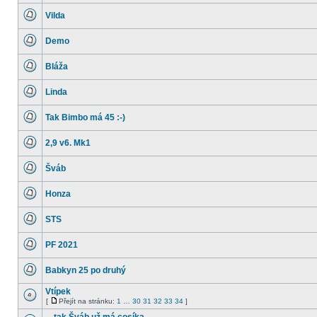
nové
Vilda
příspěvky
Žádné
nové
Demo
příspěvky
Žádné
nové
Bláža
příspěvky
Žádné
nové
Linda
příspěvky
Žádné
nové
Tak Bimbo má 45 :-)
příspěvky
Žádné
nové
2,9 v6. Mk1
příspěvky
Žádné
nové
Šváb
příspěvky
Žádné
nové
Honza
příspěvky
Žádné
nové
STS
příspěvky
Žádné
nové
PF 2021
příspěvky
Žádné
nové
Babkyn 25 po druhý
příspěvky
Žádné
nové
Vtípek
příspěvky
[
Přejít na stránku:
1
…
30
31
32
33
34
]
Žádné
Přejít
nové
na