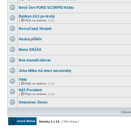
Žádné
Přejít
nové
na
Nový člen FORD SCORPIO Klubu
příspěvky
stránku
Žádné
nové
Babkyn 24,5 po druhý
příspěvky
[
Přejít na stránku:
1
2
]
Žádné
Přejít
nové
na
Nezvyčajný Skopek
příspěvky
stránku
Žádné
nové
Hezkej příběh
příspěvky
Žádné
nové
Motor DRŽÁK
příspěvky
Žádné
nové
Boa manuál-návrat
příspěvky
Žádné
nové
Jirka Milka má dnes narozeniny
příspěvky
Žádné
nové
Vilda
příspěvky
[
Přejít na stránku:
1
2
]
Žádné
Přejít
nové
na
Náš Prezident
příspěvky
stránku
[
Přejít na stránku:
1
2
]
Žádné
Přejít
nové
na
Oslavenec Demo
příspěvky
stránku
Žádné
nové
Zobrazi
příspěvky
Stránka
1
z
14
[ 664 témat ]
Odeslat nové téma