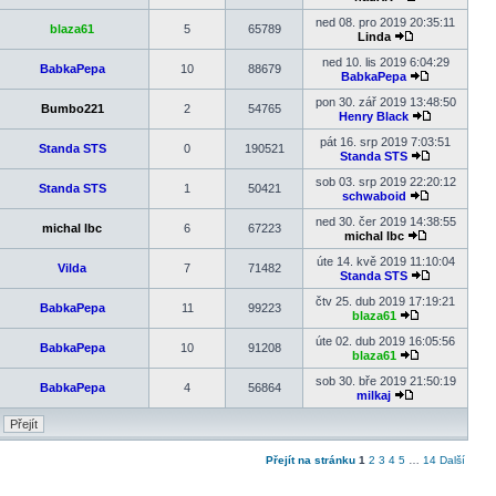
Zobrazit
poslední
ned 08. pro 2019 20:35:11
blaza61
5
65789
příspěvek
Linda
Zobrazit
poslední
ned 10. lis 2019 6:04:29
BabkaPepa
10
88679
příspěvek
BabkaPepa
Zobrazit
poslední
pon 30. zář 2019 13:48:50
Bumbo221
2
54765
příspěvek
Henry Black
Zobrazit
poslední
pát 16. srp 2019 7:03:51
Standa STS
0
190521
příspěvek
Standa STS
Zobrazit
poslední
sob 03. srp 2019 22:20:12
Standa STS
1
50421
příspěvek
schwaboid
Zobrazit
poslední
ned 30. čer 2019 14:38:55
michal lbc
6
67223
příspěvek
michal lbc
Zobrazit
poslední
úte 14. kvě 2019 11:10:04
Vilda
7
71482
příspěvek
Standa STS
Zobrazit
poslední
čtv 25. dub 2019 17:19:21
BabkaPepa
11
99223
příspěvek
blaza61
Zobrazit
poslední
úte 02. dub 2019 16:05:56
BabkaPepa
10
91208
příspěvek
blaza61
Zobrazit
poslední
sob 30. bře 2019 21:50:19
BabkaPepa
4
56864
příspěvek
milkaj
Zobrazit
poslední
příspěvek
Přejít na stránku
1
2
3
4
5
…
14
Další