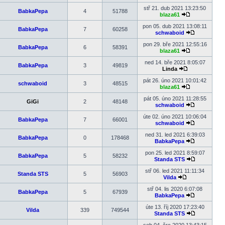
Zobrazit
poslední
stř 21. dub 2021 13:23:50
BabkaPepa
4
51788
příspěvek
blaza61
Zobrazit
poslední
pon 05. dub 2021 13:08:11
BabkaPepa
7
60258
příspěvek
schwaboid
Zobrazit
poslední
pon 29. bře 2021 12:55:16
BabkaPepa
6
58391
příspěvek
blaza61
Zobrazit
poslední
ned 14. bře 2021 8:05:07
BabkaPepa
3
49819
příspěvek
Linda
Zobrazit
poslední
pát 26. úno 2021 10:01:42
schwaboid
3
48515
příspěvek
blaza61
Zobrazit
poslední
pát 05. úno 2021 11:28:55
GiGi
2
48148
příspěvek
schwaboid
Zobrazit
poslední
úte 02. úno 2021 10:06:04
BabkaPepa
7
66001
příspěvek
schwaboid
Zobrazit
poslední
ned 31. led 2021 6:39:03
BabkaPepa
0
178468
příspěvek
BabkaPepa
Zobrazit
poslední
pon 25. led 2021 8:59:07
BabkaPepa
5
58232
příspěvek
Standa STS
Zobrazit
poslední
stř 06. led 2021 11:11:34
Standa STS
5
56903
příspěvek
Vilda
Zobrazit
poslední
stř 04. lis 2020 6:07:08
BabkaPepa
5
67939
příspěvek
BabkaPepa
Zobrazit
poslední
úte 13. říj 2020 17:23:40
Vilda
339
749544
příspěvek
Standa STS
Zobrazit
poslední