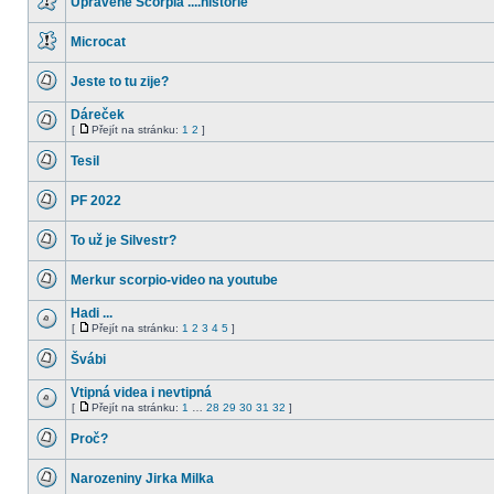
Upravené Scorpia ....historie
příspěvky
Žádné
nové
Microcat
příspěvky
Žádné
nové
Jeste to tu zije?
příspěvky
Žádné
nové
Dáreček
příspěvky
[
Přejít na stránku:
1
2
]
Žádné
Přejít
nové
na
Tesil
příspěvky
stránku
Žádné
nové
PF 2022
příspěvky
Žádné
nové
To už je Silvestr?
příspěvky
Žádné
nové
Merkur scorpio-video na youtube
příspěvky
Žádné
nové
Hadi ...
příspěvky
[
Přejít na stránku:
1
2
3
4
5
]
Žádné
Přejít
nové
na
Švábi
příspěvky
stránku
Žádné
nové
Vtipná videa i nevtipná
příspěvky
[
Přejít na stránku:
1
…
28
29
30
31
32
]
Žádné
Přejít
nové
na
Proč?
příspěvky
stránku
Žádné
nové
Narozeniny Jirka Milka
příspěvky
Žádné