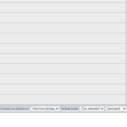
t témata za předchozí:
Seřadit podle