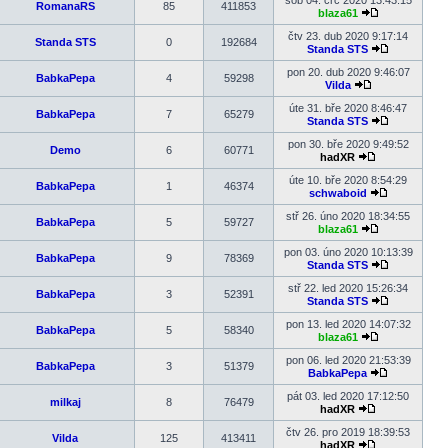
sob 04. črc 2020 13:43:15
RomanaRS
85
411853
příspěvek
blaza61
Zobrazit
poslední
čtv 23. dub 2020 9:17:14
Standa STS
0
192684
příspěvek
Standa STS
Zobrazit
poslední
pon 20. dub 2020 9:46:07
BabkaPepa
4
59298
příspěvek
Vilda
Zobrazit
poslední
úte 31. bře 2020 8:46:47
BabkaPepa
7
65279
příspěvek
Standa STS
Zobrazit
poslední
pon 30. bře 2020 9:49:52
Demo
6
60771
příspěvek
hadXR
Zobrazit
poslední
úte 10. bře 2020 8:54:29
BabkaPepa
1
46374
příspěvek
schwaboid
Zobrazit
poslední
stř 26. úno 2020 18:34:55
BabkaPepa
5
59727
příspěvek
blaza61
Zobrazit
poslední
pon 03. úno 2020 10:13:39
BabkaPepa
9
78369
příspěvek
Standa STS
Zobrazit
poslední
stř 22. led 2020 15:26:34
BabkaPepa
3
52391
příspěvek
Standa STS
Zobrazit
poslední
pon 13. led 2020 14:07:32
BabkaPepa
5
58340
příspěvek
blaza61
Zobrazit
poslední
pon 06. led 2020 21:53:39
BabkaPepa
3
51379
příspěvek
BabkaPepa
Zobrazit
poslední
pát 03. led 2020 17:12:50
milkaj
8
76479
příspěvek
hadXR
Zobrazit
poslední
čtv 26. pro 2019 18:39:53
Vilda
125
413411
příspěvek
hadXR