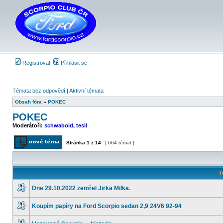
Registrovat
Přihlásit se
Témata bez odpovědí
|
Aktivní témata
Obsah fóra
»
POKEC
POKEC
Moderátoři:
schwaboid
,
tesil
Stránka
1
z
14
[ 664 témat ]
Odeslat nové téma
T
Dne 29.10.2022 zemřel Jirka Milka.
Žádné
nové
Koupím papíry na Ford Scorpio sedan 2,9 24V6 92-94
příspěvky
Žádné
nové