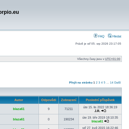
orpio.eu
FAQ
Hledat
Právě je stř 05. srp 2026 23:17:05
Všechny časy jsou v
UTC+01:00
Přejít na stránku
1
2
3
4
5
…
14
Další
Autor
Odpovědi
Zobrazení
Poslední příspěvek
úte 15. lis 2022 18:36:19
blaza61
9
71211
J.R.
Zobrazit
poslední
úte 19. bře 2019 18:10:35
blaza61
0
190234
příspěvek
blaza61
Zobrazit
poslední
stř 27. kvě 2015 16:22:46