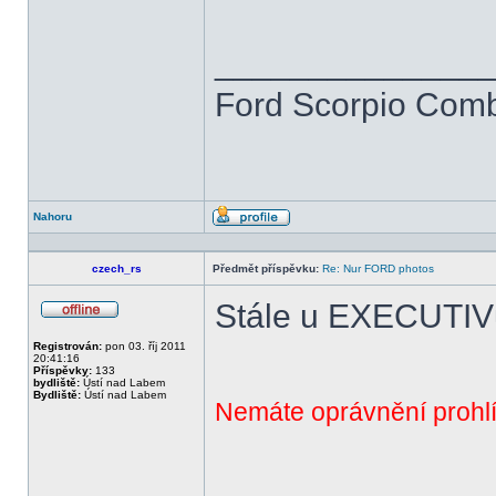
______________
Ford Scorpio Combi
Nahoru
Profil
czech_rs
Předmět příspěvku:
Re: Nur FORD photos
Stále u EXECUTI
Offline
Registrován:
pon 03. říj 2011
20:41:16
Příspěvky:
133
bydliště:
Ústí nad Labem
Bydliště:
Ústí nad Labem
Nemáte oprávnění prohlí
______________