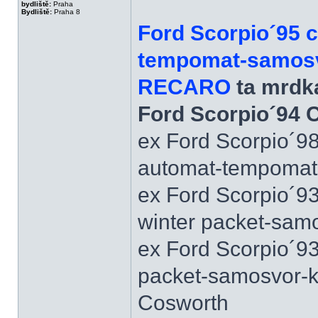
bydliště:
Praha
Bydliště:
Praha 8
Ford Scorpio´95 
tempomat-samosvo
RECARO
ta mrdka
Ford Scorpio´94 
ex Ford Scorpio´9
automat-tempomat-A
ex Ford Scorpio´9
winter packet-sam
ex Ford Scorpio´93
packet-samosvor-k
Cosworth