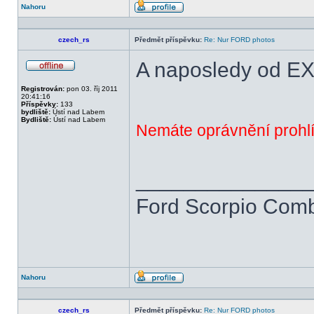
Nahoru
Profil
czech_rs
Předmět příspěvku:
Re: Nur FORD photos
A naposledy od 
Offline
Registrován:
pon 03. říj 2011
20:41:16
Příspěvky:
133
bydliště:
Ústí nad Labem
Bydliště:
Ústí nad Labem
Nemáte oprávnění prohlí
______________
Ford Scorpio Combi
Nahoru
Profil
czech_rs
Předmět příspěvku:
Re: Nur FORD photos