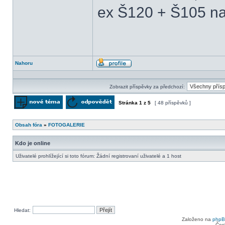
ex Š120 + Š105 na
Nahoru
Profil
Zobrazit příspěvky za předchozí:
Stránka
1
z
5
[ 48 příspěvků ]
Odeslat nové téma
Odpovědět na téma
Obsah fóra
»
FOTOGALERIE
Kdo je online
Uživatelé prohlížející si toto fórum: Žádní registrovaní uživatelé a 1 host
Hledat:
Založeno na
php
Čes