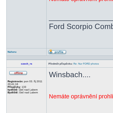
______________
Ford Scorpio Combi
Nahoru
Profil
czech_rs
Předmět příspěvku:
Re: Nur FORD photos
Winsbach....
Offline
Registrován:
pon 03. říj 2011
20:41:16
Příspěvky:
133
bydliště:
Ústí nad Labem
Bydliště:
Ústí nad Labem
Nemáte oprávnění prohlí