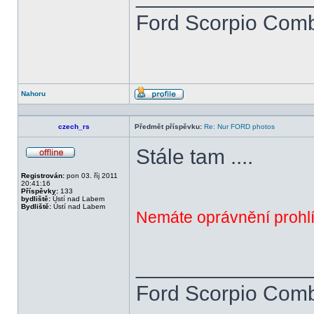
Ford Scorpio Combi
Nahoru
Profil
czech_rs
Předmět příspěvku:
Re: Nur FORD photos
Stále tam ....
Offline
Registrován:
pon 03. říj 2011
20:41:16
Příspěvky:
133
bydliště:
Ústí nad Labem
Bydliště:
Ústí nad Labem
Nemáte oprávnění prohlí
______________
Ford Scorpio Combi