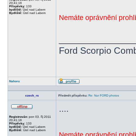
20:41:16
Příspěvky:
133
bydliště:
Ústí nad Labem
Bydliště:
Ústí nad Labem
Nemáte oprávnění prohlí
______________
Ford Scorpio Combi
Nahoru
Profil
czech_rs
Předmět příspěvku:
Re: Nur FORD photos
....
Offline
Registrován:
pon 03. říj 2011
20:41:16
Příspěvky:
133
bydliště:
Ústí nad Labem
Bydliště:
Ústí nad Labem
Nemáte oprávnění prohlí