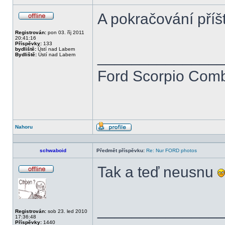
A pokračování příš
Offline
Registrován:
pon 03. říj 2011
20:41:16
Příspěvky:
133
bydliště:
Ústí nad Labem
______________
Bydliště:
Ústí nad Labem
Ford Scorpio Combi
Nahoru
Profil
schwaboid
Předmět příspěvku:
Re: Nur FORD photos
Tak a teď neusnu
Offline
______________
Registrován:
sob 23. led 2010
17:36:48
Příspěvky:
1440