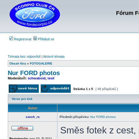
Fórum Fo
Registrovat
Přihlásit se
Témata bez odpovědí
|
Aktivní témata
Obsah fóra
»
FOTOGALERIE
Nur FORD photos
Moderátoři:
schwaboid
,
tesil
Stránka
1
z
5
[ 48 příspěvků ]
Odeslat nové téma
Odpovědět na téma
Verze pro tisk
Autor
czech_rs
Předmět příspěvku:
Nur FORD photos
Směs fotek z cest,
Offline
Registrován:
pon 03. říj 2011