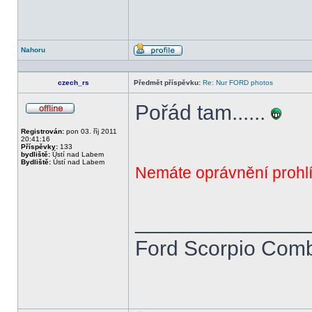
Nahoru
Profil
czech_rs
Předmět příspěvku:
Re: Nur FORD photos
Pořád tam......
Offline
Registrován:
pon 03. říj 2011
20:41:16
Příspěvky:
133
bydliště:
Ústí nad Labem
Bydliště:
Ústí nad Labem
Nemáte oprávnění prohlí
______________
Ford Scorpio Combi