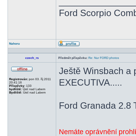
______________
Ford Scorpio Combi
Nahoru
Profil
czech_rs
Předmět příspěvku:
Re: Nur FORD photos
Ještě Winsbach a p
Offline
Registrován:
pon 03. říj 2011
EXECUTIVA.....
20:41:16
Příspěvky:
133
bydliště:
Ústí nad Labem
Bydliště:
Ústí nad Labem
Ford Granada 2.8
Nemáte oprávnění prohlí