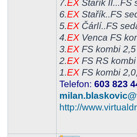
7.
EX
Stařík II...FS
6.
EX
Stařík..FS se
5.
EX
Čárlí..FS sed
4.
EX
Venca FS kom
3.
EX
FS kombi 2,5
2.
EX
FS RS kombi 
1.
EX
FS kombi 2,0
Telefon:
603 823 4
milan.blaskovic@
http://www.virtual