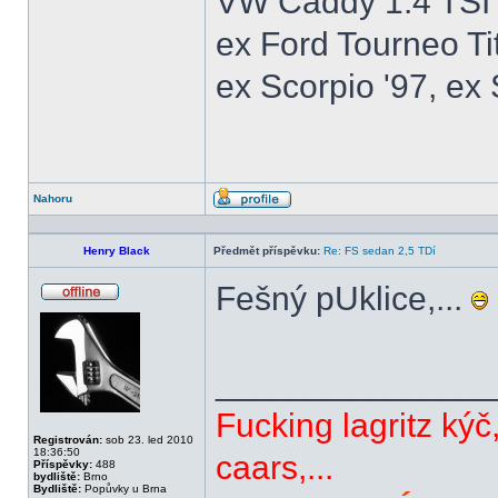
VW Caddy 1.4 TSI 
ex Ford Tourneo Ti
ex Scorpio '97, ex 
Nahoru
Profil
Henry Black
Předmět příspěvku:
Re: FS sedan 2,5 TDí
Fešný pUklice,...
Offline
______________
Fucking lagritz kýč
Registrován:
sob 23. led 2010
18:36:50
caars,...
Příspěvky:
488
bydliště:
Brno
Bydliště:
Popůvky u Brna