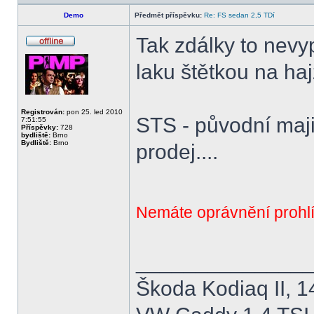
Demo
Předmět příspěvku:
Re: FS sedan 2,5 TDí
Tak zdálky to nevyp
Offline
laku štětkou na haj
Registrován:
pon 25. led 2010
STS - původní majit
7:51:55
Příspěvky:
728
bydliště:
Brno
Bydliště:
Brno
prodej....
Nemáte oprávnění prohlí
______________
Škoda Kodiaq II, 1