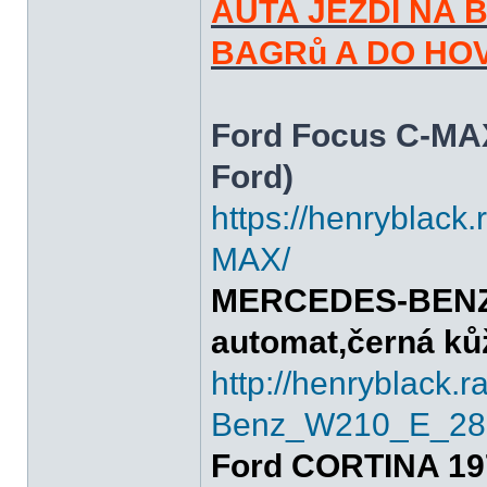
AUTA JEZDÍ NA 
BAGRů A DO HOVE
Ford Focus C-MAX
Ford)
https://henryblac
MAX/
MERCEDES-BENZ E
automat,černá kůž
http://henryblack.
Benz_W210_E_280
Ford CORTINA 197