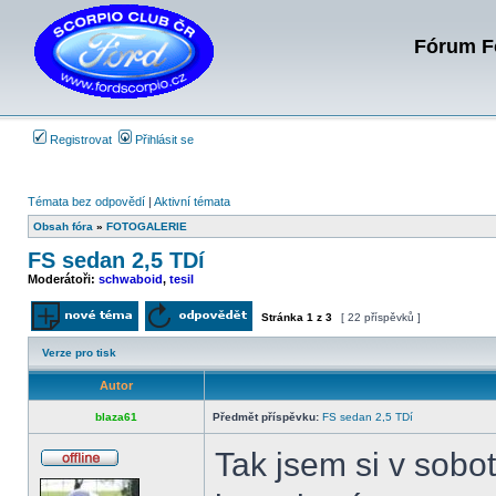
Fórum Fo
Registrovat
Přihlásit se
Témata bez odpovědí
|
Aktivní témata
Obsah fóra
»
FOTOGALERIE
FS sedan 2,5 TDí
Moderátoři:
schwaboid
,
tesil
Stránka
1
z
3
[ 22 příspěvků ]
Odeslat nové téma
Odpovědět na téma
Verze pro tisk
Autor
blaza61
Předmět příspěvku:
FS sedan 2,5 TDí
Tak jsem si v sobo
Offline