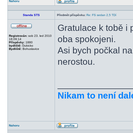
Nahoru
Profil
Standa STS
Předmět příspěvku:
Re: FS sedan 2,5 TDí
Gratulace k tobě i 
Offline
Registrován:
sob 23. led 2010
oba spokojeni.
18:09:14
Příspěvky:
1880
bydliště:
Dubicko
Asi bych počkal na 
Bydliště:
Bohuslavice
nerostou.
______________
Nikam to není dal
Nahoru
Profil