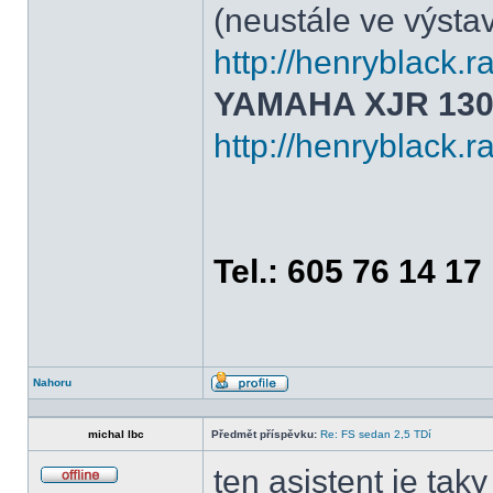
(neustále ve výsta
http://henryblac
YAMAHA XJR 130
http://henryblack
Tel.: 605 76 14 17
Nahoru
Profil
michal lbc
Předmět příspěvku:
Re: FS sedan 2,5 TDí
ten asistent je taky 
Offline