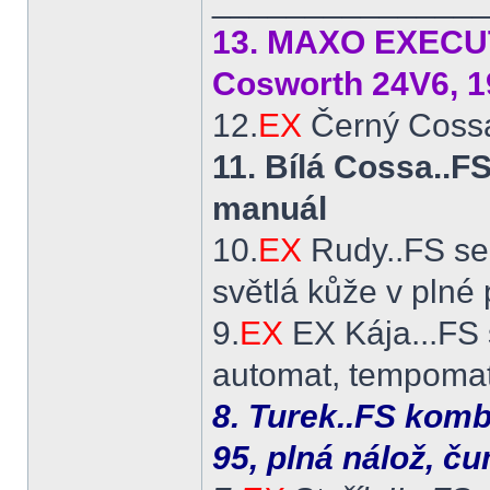
______________
13. MAXO EXECUTI
Cosworth 24V6, 1
12.
EX
Černý Cossá
11. Bílá Cossa..
manuál
10.
EX
Rudy..FS se
světlá kůže v plné
9.
EX
EX Kája...FS 
automat, tempomat,
8. Turek..FS komb
95, plná nálož, č