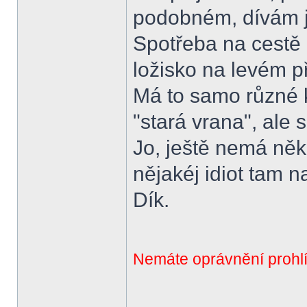
podobném, dívám j
Spotřeba na cestě 
ložisko na levém p
Má to samo různé k
"stará vrana", ale s
Jo, ještě nemá ně
nějakéj idiot tam n
Dík.
Nemáte oprávnění prohlí