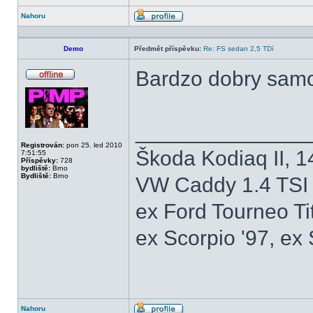
Nahoru
Profil
Demo
Předmět příspěvku:
Re: FS sedan 2,5 TDí
Bardzo dobry sa
Offline
______________
Registrován:
pon 25. led 2010
Škoda Kodiaq II, 1
7:51:55
Příspěvky:
728
bydliště:
Brno
Bydliště:
Brno
VW Caddy 1.4 TSI 
ex Ford Tourneo Ti
ex Scorpio '97, ex 
Nahoru