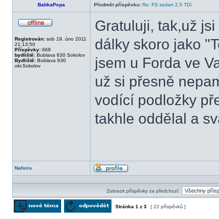
BabkaPepa
Předmět příspěvku:
Re: FS sedan 2,5 TDí
Gratuluji, tak,už js
Offline
Registrován:
sob 19. úno 2011
dálky skoro jako "
21:13:50
Příspěvky:
668
bydliště:
Bublava 630 Sokolov
jsem u Forda ve Va
Bydliště:
Bublava 630
okr.Sokolov
už si přesně nepama
vodící podložky pře
takhle oddělal a sv
Nahoru
Profil
Zobrazit příspěvky za předchozí:
Stránka
1
z
3
[ 22 příspěvků ]
Odeslat nové téma
Odpovědět na téma