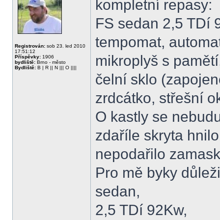
kompletní repasy:
FS sedan 2,5 TDí 9
tempomat, automat
Registrován:
sob 23. led 2010
17:51:12
mikroplyš s pamětí
Příspěvky:
1906
bydliště:
Brno - město
Bydliště:
B | R || N ||| O ||||
čelní sklo (zapojen
zrdcátko, střešní o
O kastly se nebudu
zdaříle skryta hnil
nepodařilo zamask
Pro mě byky důležit
sedan,
2,5 TDí 92Kw,