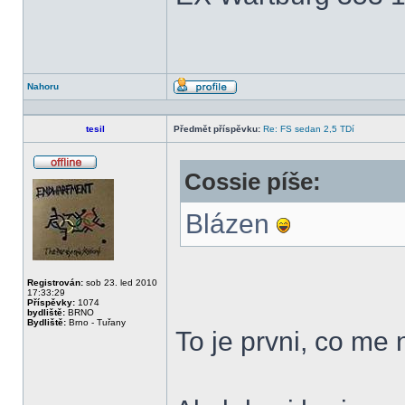
Nahoru
Profil
tesil
Předmět příspěvku:
Re: FS sedan 2,5 TDí
Cossie píše:
Offline
Blázen
Registrován:
sob 23. led 2010
17:33:29
Příspěvky:
1074
bydliště:
BRNO
Bydliště:
Brno - Tuřany
To je prvni, co me