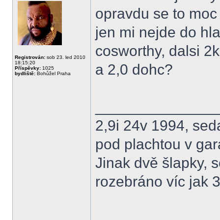
opravdu se to moc 
jen mi nejde do hl
cosworthy, dalsi 2k
Registrován:
sob 23. led 2010
18:15:20
a 2,0 dohc?
Příspěvky:
1025
bydliště:
Bohůžel Praha
______________
2,9i 24v 1994, sed
pod plachtou v gar
Jinak dvě šlapky, s
rozebráno víc jak 3