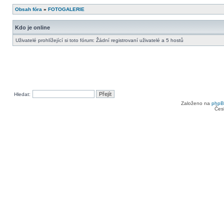
Obsah fóra
»
FOTOGALERIE
Kdo je online
Uživatelé prohlížející si toto fórum: Žádní registrovaní uživatelé a 5 hostů
Hledat:
Založeno na
php
Čes