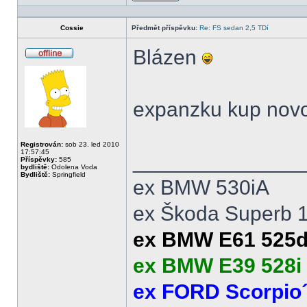
Profil
Cossie
Předmět příspěvku:
Re: FS sedan 2,5 TDí
Blázen
Offline
expanzku kup novou
Registrován:
sob 23. led 2010
17:57:45
______________
Příspěvky:
585
bydliště:
Odolena Voda
Bydliště:
Springfield
ex BMW 530iA
ex Škoda Superb 
ex BMW E61 525d
ex BMW E39 528i 
ex FORD Scorpio