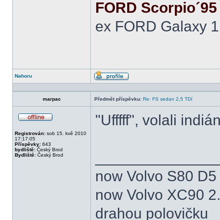
FORD Scorpio´95 
ex FORD Galaxy 1.
Nahoru
Profil
marpac
Předmět příspěvku:
Re: FS sedan 2,5 TDí
"Ufffff", volali indián
Offline
Registrován:
sob 15. kvě 2010
17:17:05
Příspěvky:
643
bydliště:
Český Brod
______________
Bydliště:
Český Brod
now Volvo S80 D5 
now Volvo XC90 2.
drahou polovičku