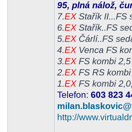
95, plná nálož, č
7.
EX
Stařík II...FS
6.
EX
Stařík..FS se
5.
EX
Čárlí..FS sed
4.
EX
Venca FS kom
3.
EX
FS kombi 2,5
2.
EX
FS RS kombi 
1.
EX
FS kombi 2,0
Telefon:
603 823 4
milan.blaskovic@
http://www.virtual