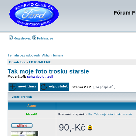
Fórum Fo
Registrovat
Přihlásit se
Témata bez odpovědí
|
Aktivní témata
Obsah fóra
»
FOTOGALERIE
Tak moje foto trosku starsie
Moderátoři:
schwaboid
,
tesil
Stránka
2
z
2
[ 14 příspěvků ]
Odeslat nové téma
Odpovědět na téma
Verze pro tisk
Autor
blaza61
Předmět příspěvku:
Re: Tak moje foto trosku starsie
90,-Kč
Offline