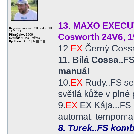
______________
13. MAXO EXECUTI
Registrován:
sob 23. led 2010
17:51:12
Cosworth 24V6, 1
Příspěvky:
1906
bydliště:
Brno - město
Bydliště:
B | R || N ||| O ||||
12.
EX
Černý Cossá
11. Bílá Cossa..
manuál
10.
EX
Rudy..FS se
světlá kůže v plné
9.
EX
EX Kája...FS 
automat, tempomat,
8. Turek..FS komb