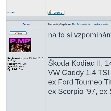
Nahoru
Profil
Demo
Předmět příspěvku:
Re: Tak moje foto trosku starsie
na to si vzpomínám
Offline
______________
Registrován:
pon 25. led 2010
Škoda Kodiaq II, 1
7:51:55
Příspěvky:
728
bydliště:
Brno
Bydliště:
Brno
VW Caddy 1.4 TSI 
ex Ford Tourneo Ti
ex Scorpio '97, ex 