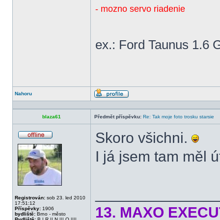
- mozno servo riadenie
ex.: Ford Taunus 1.6 
Nahoru
Profil
blaza61
Předmět příspěvku:
Re: Tak moje foto trosku starsie
Skoro všichni.
Offline
I já jsem tam měl ú
______________
Registrován:
sob 23. led 2010
17:51:12
13. MAXO EXECUTI
Příspěvky:
1906
bydliště:
Brno - město
Bydliště:
B | R || N ||| O ||||