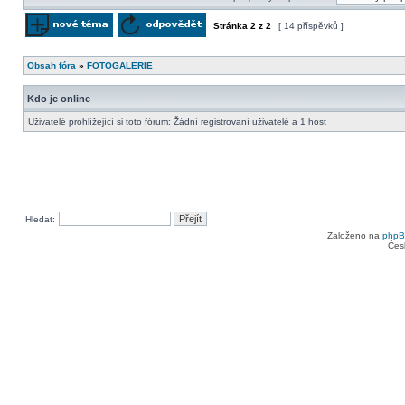
Stránka
2
z
2
[ 14 příspěvků ]
Odeslat nové téma
Odpovědět na téma
Obsah fóra
»
FOTOGALERIE
Kdo je online
Uživatelé prohlížející si toto fórum: Žádní registrovaní uživatelé a 1 host
Hledat:
Založeno na
php
Čes