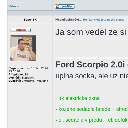
Nahoru
Profil
Bobo_SK
Předmět příspěvku:
Re: Tak moje foto trosku starsie
Ja som vedel ze si
Offline
______________
Ford Scorpio 2.0i 
Registrován:
stř 15. led 2014
15:55:02
uplna socka, ale uz ni
Příspěvky:
38
bydliště:
Bratislava
Bydliště:
Bratislava - Vrakuna
- 4x elektricke okna
- kozene sedadla hnede + stred
- el. sedadla v predu + el. dofu