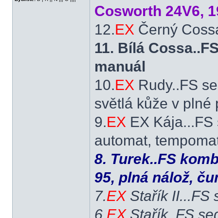
Cosworth 24V6, 1
12.
EX
Černý Cossá
11. Bílá Cossa..
manuál
10.
EX
Rudy..FS se
světlá kůže v plné
9.
EX
EX Kája...FS 
automat, tempomat,
8. Turek..FS komb
95, plná nálož, č
7.
EX
Stařík II...FS
6.
EX
Stařík..FS se