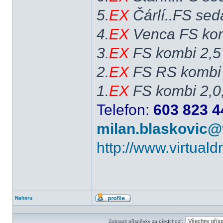
5.
EX
Čárlí..FS sed
4.
EX
Venca FS kom
3.
EX
FS kombi 2,5
2.
EX
FS RS kombi 
1.
EX
FS kombi 2,0
Telefon:
603 823 4
milan.blaskovic@
http://www.virtual
Nahoru
Profil
Zobrazit příspěvky za předchozí: