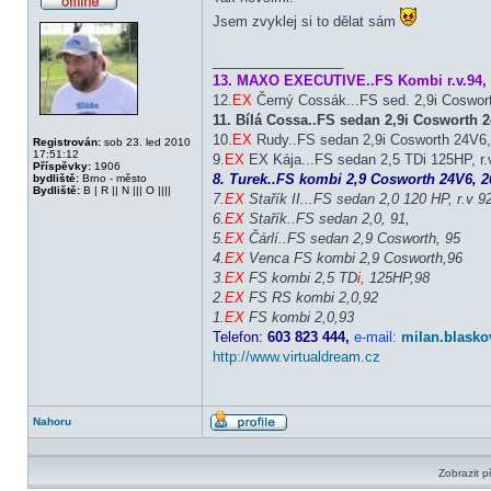
Offline
Jsem zvyklej si to dělat sám
_________________
13. MAXO EXECUTIVE..FS Kombi r.v.94, 
12.
EX
Černý Cossák...FS sed. 2,9i Coswor
11. Bílá Cossa..FS sedan 2,9i Cosworth
10.
EX
Rudy..FS sedan 2,9i Cosworth 24V6, 
Registrován:
sob 23. led 2010
17:51:12
9.
EX
EX Kája...FS sedan 2,5 TDi 125HP, r.v
Příspěvky:
1906
8. Turek..FS kombi 2,9 Cosworth 24V6, 20
bydliště:
Brno - město
Bydliště:
B | R || N ||| O ||||
7.
EX
Stařík II...FS sedan 2,0 120 HP, r.v 9
6.
EX
Stařík..FS sedan 2,0, 91,
5.
EX
Čárlí..FS sedan 2,9 Cosworth, 95
4.
EX
Venca FS kombi 2,9 Cosworth,96
3.
EX
FS kombi 2,5 TD
i
, 125HP,98
2.
EX
FS RS kombi 2,0,92
1.
EX
FS kombi 2,0,93
Telefon:
603 823 444,
e-mail:
milan.blasko
http://www.virtualdream.cz
Nahoru
Profil
Zobrazit p