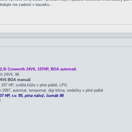
ledujte me zadosti v bazarku...
2,9i Cosworth 24V6, 197HP, BOA automatl.
th 24V6, 96
 24V6 BOA manuál
207 HP, světlá kůže v plné palbě, LPG
.1997, automat, tempomat, digi klima, sedačky v plné palbě
7 HP, r.v. 95, plná nálož, čumák 98
2