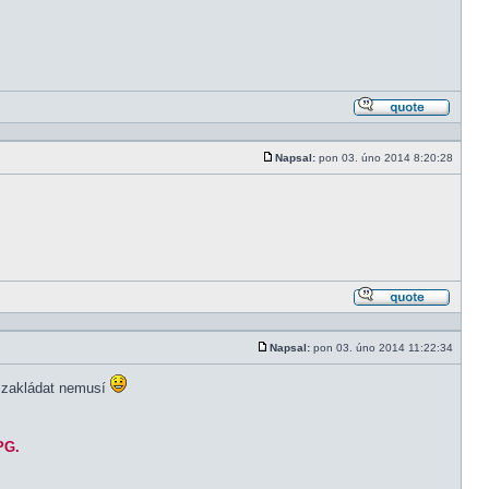
Odpově
s citací
Napsal:
pon 03. úno 2014 8:20:28
Příspěvek
Odpově
s citací
Napsal:
pon 03. úno 2014 11:22:34
Příspěvek
to zakládat nemusí
PG.