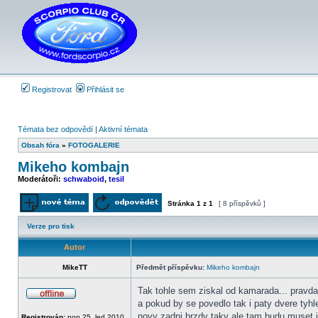
Registrovat
Přihlásit se
Témata bez odpovědí
|
Aktivní témata
Obsah fóra
»
FOTOGALERIE
Mikeho kombajn
Moderátoři:
schwaboid
,
tesil
Stránka
1
z
1
[ 8 příspěvků ]
Odeslat nové téma
Odpovědět na téma
Verze pro tisk
Autor
MikeTT
Předmět příspěvku:
Mikeho kombajn
Tak tohle sem ziskal od kamarada... pravda 
a pokud by se povedlo tak i paty dvere tyh
Offline
novy zadni brzdy taky ale tam budu muset je
Registrován:
pon 25. led 2010