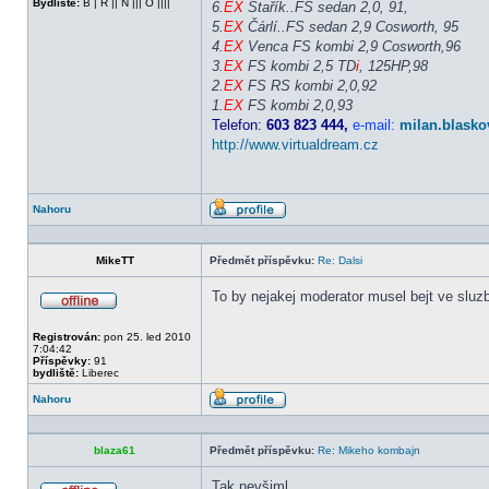
Bydliště:
B | R || N ||| O ||||
6.
EX
Stařík..FS sedan 2,0, 91,
5.
EX
Čárlí..FS sedan 2,9 Cosworth, 95
4.
EX
Venca FS kombi 2,9 Cosworth,96
3.
EX
FS kombi 2,5 TD
i
, 125HP,98
2.
EX
FS RS kombi 2,0,92
1.
EX
FS kombi 2,0,93
Telefon:
603 823 444,
e-mail:
milan.blasko
http://www.virtualdream.cz
Nahoru
Profil
MikeTT
Předmět příspěvku:
Re: Dalsi
To by nejakej moderator musel bejt ve sluz
Offline
Registrován:
pon 25. led 2010
7:04:42
Příspěvky:
91
bydliště:
Liberec
Nahoru
Profil
blaza61
Předmět příspěvku:
Re: Mikeho kombajn
Tak nevšiml.