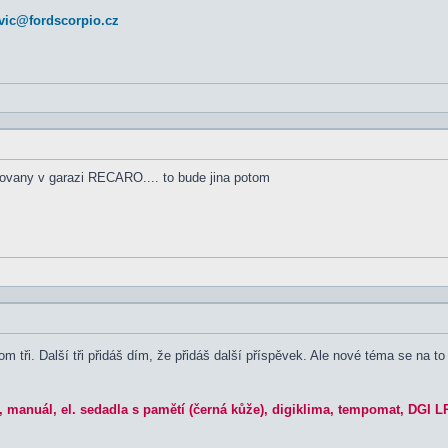
vic@fordscorpio.cz
hovany v garazi RECARO.... to bude jina potom
om tři. Další tři přidáš dím, že přidáš další příspěvek. Ale nové téma se na 
an, manuál, el. sedadla s pamětí (černá kůže), digiklima, tempomat, DGI L