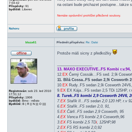
7:04:42
na ostani bude prichazet postupne...takze s
Příspěvky:
91
bydliště:
Liberec
Nemáte oprávnění prohlížet přiložené soubory.
Nahoru
Profil
blaza61
Předmět příspěvku:
Re: Dalsi
Protože máš sicny z předkožky
Offline
_________________
13. MAXO EXECUTIVE..FS Kombi r.v.94, 
12.
EX
Černý Cossák...FS sed. 2,9i Coswor
11. Bílá Cossa..FS sedan 2,9i Cosworth
10.
EX
Rudy..FS sedan 2,9i Cosworth 24V6, 
9.
EX
EX Kája...FS sedan 2,5 TDi 125HP, r.v
Registrován:
sob 23. led 2010
17:51:12
8. Turek..FS kombi 2,9 Cosworth 24V6, 20
Příspěvky:
1906
7.
EX
Stařík II...FS sedan 2,0 120 HP, r.v 9
bydliště:
Brno - město
Bydliště:
B | R || N ||| O ||||
6.
EX
Stařík..FS sedan 2,0, 91,
5.
EX
Čárlí..FS sedan 2,9 Cosworth, 95
4.
EX
Venca FS kombi 2,9 Cosworth,96
3.
EX
FS kombi 2,5 TD
i
, 125HP,98
2.
EX
FS RS kombi 2,0,92