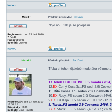
Nahoru
Profil
MikeTT
Předmět příspěvku:
Re: Dalsi
Nojo no,...tak ja se polepsim...
Offline
Registrován:
pon 25. led 2010
7:04:42
Příspěvky:
91
bydliště:
Liberec
Nahoru
Profil
blaza61
Předmět příspěvku:
Re: Dalsi
Třeba si toho nějakééé moderàtor všimne a 
Offline
_________________
13. MAXO EXECUTIVE..FS Kombi r.v.94, 
12.
EX
Černý Cossák...FS sed. 2,9i Coswor
11. Bílá Cossa..FS sedan 2,9i Cosworth
10.
EX
Rudy..FS sedan 2,9i Cosworth 24V6, 
9.
EX
EX Kája...FS sedan 2,5 TDi 125HP, r.v
Registrován:
sob 23. led 2010
8. Turek..FS kombi 2,9 Cosworth 24V6, 20
17:51:12
Příspěvky:
1906
7.
EX
Stařík II...FS sedan 2,0 120 HP, r.v 9
bydliště:
Brno - město