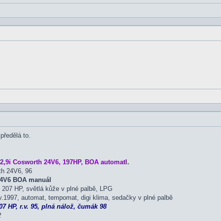
předělá to.
2,9i Cosworth 24V6, 197HP, BOA automatl.
th 24V6, 96
 24V6 BOA manuál
207 HP, světlá kůže v plné palbě, LPG
.1997, automat, tempomat, digi klima, sedačky v plné palbě
7 HP, r.v. 95, plná nálož, čumák 98
2