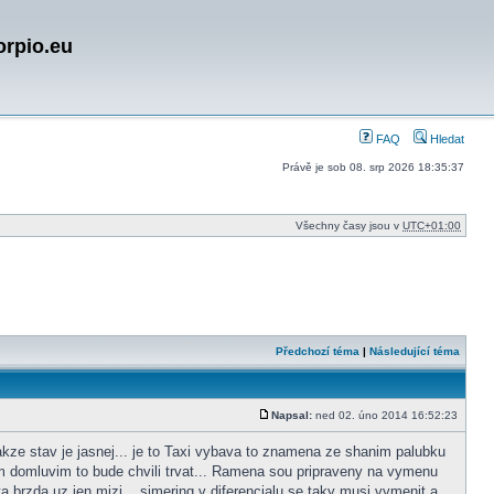
orpio.eu
FAQ
Hledat
Právě je sob 08. srp 2026 18:35:37
Všechny časy jsou v
UTC+01:00
Předchozí téma
|
Následující téma
Napsal:
ned 02. úno 2014 16:52:23
Příspěvek
takze stav je jasnej... je to Taxi vybava to znamena ze shanim palubku
im domluvim to bude chvili trvat... Ramena sou pripraveny na vymenu
 brzda uz jen mizi... simering v diferencialu se taky musi vymenit a