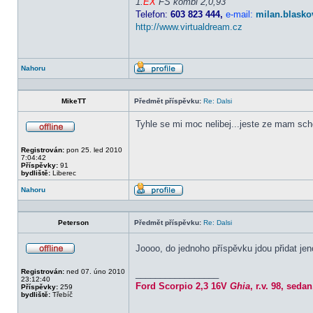
1.
EX
FS kombi 2,0,93
Telefon:
603 823 444,
e-mail:
milan.blasko
http://www.virtualdream.cz
Nahoru
Profil
MikeTT
Předmět příspěvku:
Re: Dalsi
Tyhle se mi moc nelibej...jeste ze mam sc
Offline
Registrován:
pon 25. led 2010
7:04:42
Příspěvky:
91
bydliště:
Liberec
Nahoru
Profil
Peterson
Předmět příspěvku:
Re: Dalsi
Joooo, do jednoho příspěvku jdou přidat jen
Offline
Registrován:
ned 07. úno 2010
_________________
23:12:40
Ford Scorpio 2,3 16V
Ghia
, r.v. 98, sed
Příspěvky:
259
bydliště:
Třebíč