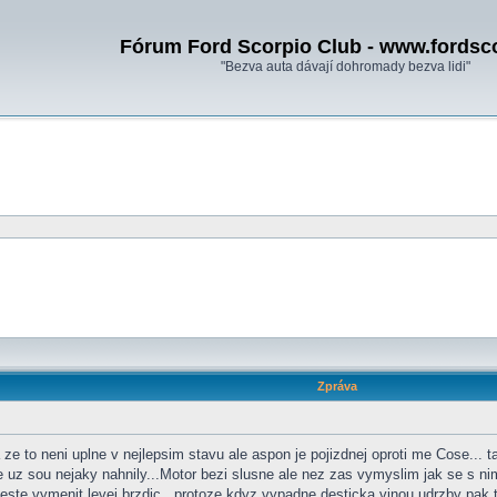
Fórum Ford Scorpio Club - www.fordsc
"Bezva auta dávají dohromady bezva lidi"
Zpráva
ze to neni uplne v nejlepsim stavu ale aspon je pojizdnej oproti me Cose... 
le uz sou nejaky nahnily...Motor bezi slusne ale nez zas vymyslim jak se s n
ste vymenit levej brzdic ..protoze kdyz vypadne desticka vinou udrzby pak ta