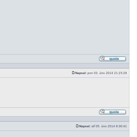
Odpově
s citací
Napsal:
pon 03. úno 2014 21:15:29
Příspěvek
Odpově
s citací
Napsal:
stř 05. úno 2014 8:30:41
Příspěvek