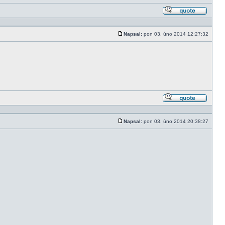
Odpově
s citací
Napsal:
pon 03. úno 2014 12:27:32
Příspěvek
Odpově
s citací
Napsal:
pon 03. úno 2014 20:38:27
Příspěvek