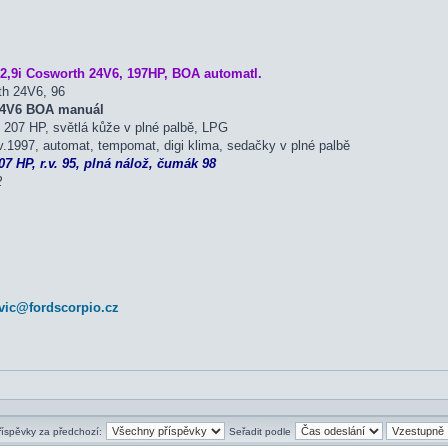
2,9i Cosworth 24V6, 197HP, BOA automatl.
th 24V6, 96
 24V6 BOA manuál
207 HP, světlá kůže v plné palbě, LPG
.1997, automat, tempomat, digi klima, sedačky v plné palbě
7 HP, r.v. 95, plná nálož, čumák 98
2
vic@fordscorpio.cz
říspěvky za předchozí:
Seřadit podle