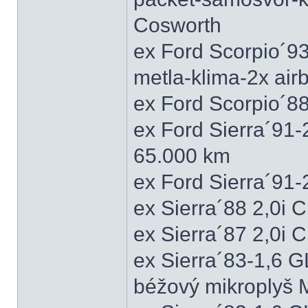
Cosworth
ex Ford Scorpio´9
metla-klima-2x ai
ex Ford Scorpio´88
ex Ford Sierra´91
65.000 km
ex Ford Sierra´91
ex Sierra´88 2,0i
ex Sierra´87 2,0i
ex Sierra´83-1,6 
béžový mikroplyš M