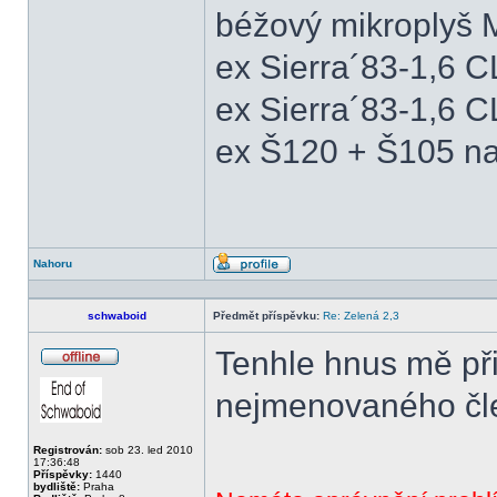
béžový mikroplyš M
ex Sierra´83-1,6 
ex Sierra´83-1,6 C
ex Š120 + Š105 na
Nahoru
Profil
schwaboid
Předmět příspěvku:
Re: Zelená 2,3
Tenhle hnus mě při
Offline
nejmenovaného čle
Registrován:
sob 23. led 2010
17:36:48
Příspěvky:
1440
bydliště:
Praha