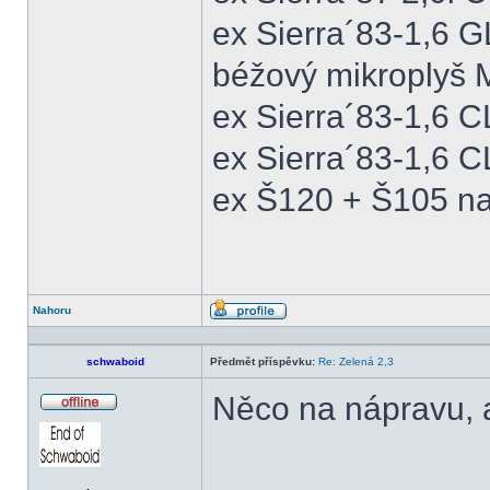
ex Sierra´83-1,6 
béžový mikroplyš M
ex Sierra´83-1,6 
ex Sierra´83-1,6 C
ex Š120 + Š105 na
Nahoru
Profil
schwaboid
Předmět příspěvku:
Re: Zelená 2,3
Něco na nápravu, a
Offline