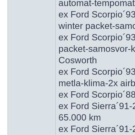
automat-tempomat-A
ex Ford Scorpio´9
winter packet-sam
ex Ford Scorpio´93
packet-samosvor-k
Cosworth
ex Ford Scorpio´9
metla-klima-2x ai
ex Ford Scorpio´88
ex Ford Sierra´91
65.000 km
ex Ford Sierra´91