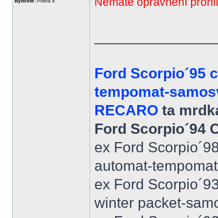
Nemáte oprávnění prohlí
Bydliště:
Praha 8
______________
Ford Scorpio´95 
tempomat-samosvo
RECARO
ta mrdka
Ford Scorpio´94 
ex Ford Scorpio´9
automat-tempomat-A
ex Ford Scorpio´9
winter packet-sam