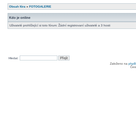
Obsah fóra
»
FOTOGALERIE
Kdo je online
Uživatelé prohlížející si toto fórum: Žádní registrovaní uživatelé a 3 hosti
Hledat:
Založeno na
php
Čes