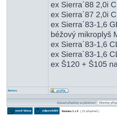
ex Sierra´88 2,0i
ex Sierra´87 2,0i
ex Sierra´83-1,6 
béžový mikroplyš M
ex Sierra´83-1,6 
ex Sierra´83-1,6 C
ex Š120 + Š105 na
Nahoru
Profil
Zobrazit příspěvky za předchozí:
Stránka
1
z
3
[ 25 příspěvků ]
Odeslat nové téma
Odpovědět na téma