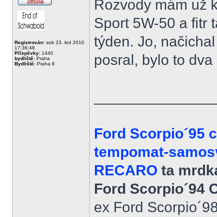
Rozvody mám už ko
Offline
Sport 5W-50 a fitr t
týden. Jo, načicha
Registrován:
sob 23. led 2010
17:36:48
Příspěvky:
1440
posral, bylo to dva 
bydliště:
Praha
Bydliště:
Praha 8
______________
Ford Scorpio´95 
tempomat-samosvo
RECARO
ta mrdka
Ford Scorpio´94 
ex Ford Scorpio´9