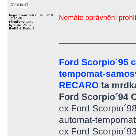
Registrován:
sob 23. led 2010
Nemáte oprávnění prohlí
17:36:48
Příspěvky:
1440
bydliště:
Praha
Bydliště:
Praha 8
______________
Ford Scorpio´95 
tempomat-samosvo
RECARO
ta mrdka
Ford Scorpio´94 
ex Ford Scorpio´9
automat-tempomat-A
ex Ford Scorpio´9