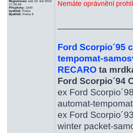
Registrován:
sob 23. led 2010
Nemáte oprávnění prohlí
17:36:48
Příspěvky:
1440
bydliště:
Praha
Bydliště:
Praha 8
______________
Ford Scorpio´95 
tempomat-samosvo
RECARO
ta mrdka
Ford Scorpio´94 
ex Ford Scorpio´9
automat-tempomat-A
ex Ford Scorpio´9
winter packet-sam