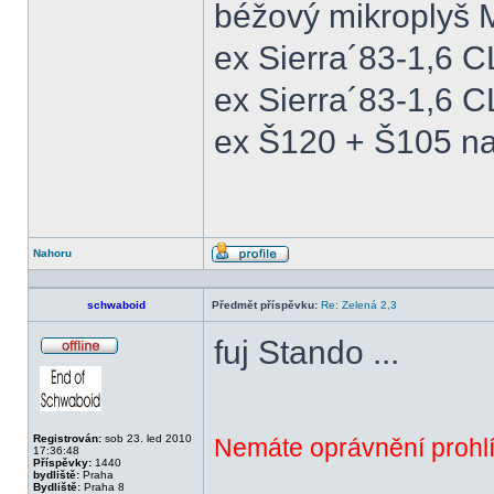
béžový mikroplyš M
ex Sierra´83-1,6 
ex Sierra´83-1,6 C
ex Š120 + Š105 na
Nahoru
Profil
schwaboid
Předmět příspěvku:
Re: Zelená 2,3
fuj Stando ...
Offline
Registrován:
sob 23. led 2010
Nemáte oprávnění prohlí
17:36:48
Příspěvky:
1440
bydliště:
Praha
Bydliště:
Praha 8