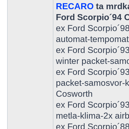
RECARO
ta mrdka
Ford Scorpio´94 
ex Ford Scorpio´9
automat-tempomat-A
ex Ford Scorpio´9
winter packet-sam
ex Ford Scorpio´93
packet-samosvor-k
Cosworth
ex Ford Scorpio´9
metla-klima-2x ai
ex Ford Scorpio´88