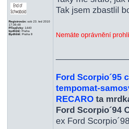
Offline
Tak jsem zbastlil b
Registrován:
sob 23. led 2010
17:36:48
Příspěvky:
1440
bydliště:
Praha
Nemáte oprávnění prohlí
Bydliště:
Praha 8
______________
Ford Scorpio´95 
tempomat-samosvo
RECARO
ta mrdka
Ford Scorpio´94 
ex Ford Scorpio´9