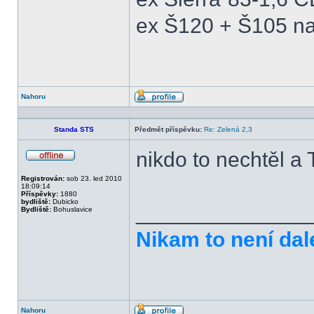
ex Š120 + Š105 na
Nahoru
Profil
Standa STS
Předmět příspěvku:
Re: Zelená 2,3
nikdo to nechtěl a 
Offline
Registrován:
sob 23. led 2010
18:09:14
Příspěvky:
1880
bydliště:
Dubicko
______________
Bydliště:
Bohuslavice
Nikam to není dal
Nahoru