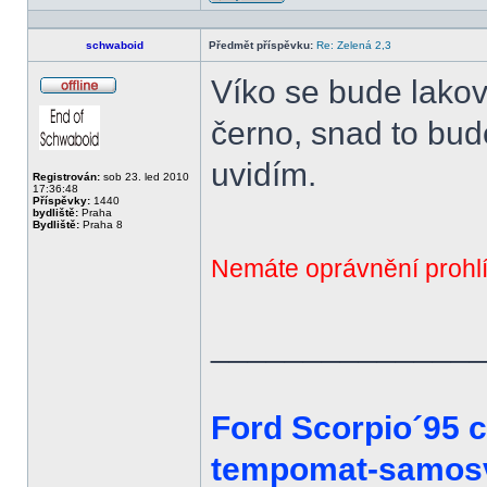
Profil
schwaboid
Předmět příspěvku:
Re: Zelená 2,3
Víko se bude lakov
Offline
černo, snad to bu
uvidím.
Registrován:
sob 23. led 2010
17:36:48
Příspěvky:
1440
bydliště:
Praha
Bydliště:
Praha 8
Nemáte oprávnění prohlí
______________
Ford Scorpio´95 
tempomat-samosvo