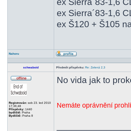
ex Sierra´83-1,6 
ex Sierra´83-1,6 C
ex Š120 + Š105 na
Nahoru
Profil
schwaboid
Předmět příspěvku:
Re: Zelená 2,3
No vida jak to proko
Offline
Registrován:
sob 23. led 2010
Nemáte oprávnění prohlí
17:36:48
Příspěvky:
1440
bydliště:
Praha
Bydliště:
Praha 8
______________