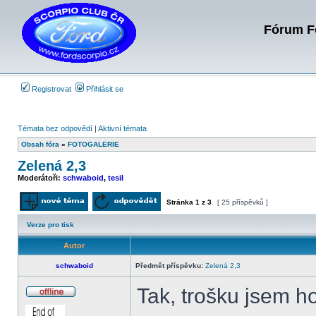
Fórum Fo
Registrovat
Přihlásit se
Témata bez odpovědí
|
Aktivní témata
Obsah fóra
»
FOTOGALERIE
Zelená 2,3
Moderátoři:
schwaboid
,
tesil
Stránka
1
z
3
[ 25 příspěvků ]
Odeslat nové téma
Odpovědět na téma
Verze pro tisk
Autor
schwaboid
Předmět příspěvku:
Zelená 2,3
Tak, trošku jsem h
Offline