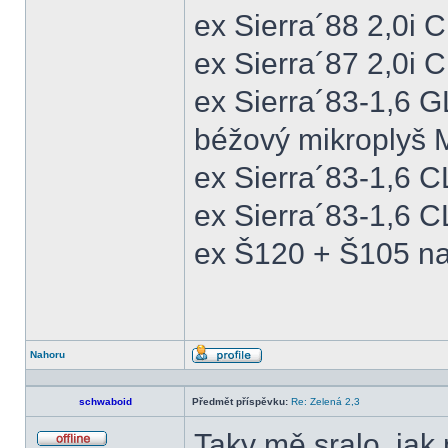
ex Sierra´88 2,0i
ex Sierra´87 2,0i
ex Sierra´83-1,6 
béžový mikroplyš M
ex Sierra´83-1,6 
ex Sierra´83-1,6 C
ex Š120 + Š105 na
Nahoru
Profil
schwaboid
Předmět příspěvku:
Re: Zelená 2,3
Taky mě sralo, jak 