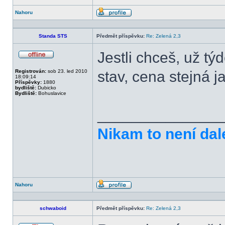
Nahoru
Profil
Standa STS
Předmět příspěvku:
Re: Zelená 2,3
Jestli chceš, už tý
Offline
Registrován:
sob 23. led 2010
stav, cena stejná 
18:09:14
Příspěvky:
1880
bydliště:
Dubicko
Bydliště:
Bohuslavice
______________
Nikam to není dal
Nahoru
Profil
schwaboid
Předmět příspěvku:
Re: Zelená 2,3