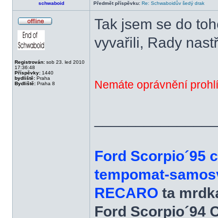
schwaboid
Předmět příspěvku:
Re: Schwaboidův šedý drak
Tak jsem se do toho
Offline
vyvařili, Rady nast
Registrován:
sob 23. led 2010
17:36:48
Příspěvky:
1440
bydliště:
Praha
Nemáte oprávnění prohlí
Bydliště:
Praha 8
______________
Ford Scorpio´95 
tempomat-samosvo
RECARO
ta mrdka
Ford Scorpio´94 