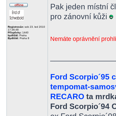
Pak jeden místní člen
Offline
pro zánovní kůži
Registrován:
sob 23. led 2010
17:36:48
Příspěvky:
1440
bydliště:
Praha
Nemáte oprávnění prohlí
Bydliště:
Praha 8
______________
Ford Scorpio´95 
tempomat-samosvo
RECARO
ta mrdka
Ford Scorpio´94 