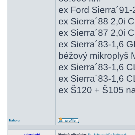
ex Ford Sierra´91
ex Sierra´88 2,0i
ex Sierra´87 2,0i
ex Sierra´83-1,6 
béžový mikroplyš M
ex Sierra´83-1,6 
ex Sierra´83-1,6 C
ex Š120 + Š105 na
Nahoru
Profil
schwaboid
Předmět příspěvku:
Re: Schwaboidův šedý drak