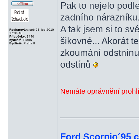
Pak to nejelo podl
Offline
zadního nárazníku..
A tak jsem si to sv
Registrován:
sob 23. led 2010
17:36:48
Příspěvky:
1440
šikovné... Akorát t
bydliště:
Praha
Bydliště:
Praha 8
zkoumání odstnínu 
odstínů
Nemáte oprávnění prohlí
______________
Ford Scorpio´95 