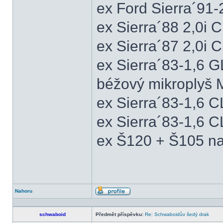
ex Ford Sierra´91
ex Sierra´88 2,0i
ex Sierra´87 2,0i
ex Sierra´83-1,6 
béžový mikroplyš M
ex Sierra´83-1,6 
ex Sierra´83-1,6 C
ex Š120 + Š105 na
Nahoru
Profil
schwaboid
Předmět příspěvku:
Re: Schwaboidův šedý drak