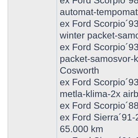
ex Ford Scorpio´9
automat-tempomat-A
ex Ford Scorpio´9
winter packet-sam
ex Ford Scorpio´93
packet-samosvor-k
Cosworth
ex Ford Scorpio´9
metla-klima-2x ai
ex Ford Scorpio´88
ex Ford Sierra´91
65.000 km