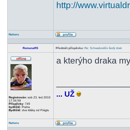
http://www.virtual
Nahoru
Profil
RomanaRS
Předmět příspěvku:
Re: Schwaboidův šedý drak
a kterýho draka my
Offline
______________
... UŽ
Registrován:
sob 23. led 2010
17:34:59
Příspěvky:
745
bydliště:
Praha
Bydliště:
dva kiláky od Práglu
Nahoru
Profil