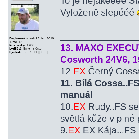
To je nějakéééé St
Offline
Vyloženě slepééé
______________
Registrován:
sob 23. led 2010
17:51:12
13. MAXO EXECUTI
Příspěvky:
1906
bydliště:
Brno - město
Bydliště:
B | R || N ||| O ||||
Cosworth 24V6, 1
12.
EX
Černý Cossá
11. Bílá Cossa..
manuál
10.
EX
Rudy..FS se
světlá kůže v plné
9.
EX
EX Kája...FS 