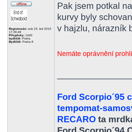
Pak jsem potkal na
Offline
kurvy byly schovan
v hajzlu, nárazník 
Registrován:
sob 23. led 2010
17:36:48
Příspěvky:
1440
bydliště:
Praha
Bydliště:
Praha 8
Nemáte oprávnění prohlí
______________
Ford Scorpio´95 
tempomat-samosvo
RECARO
ta mrdka
Ford Scorpio´94 