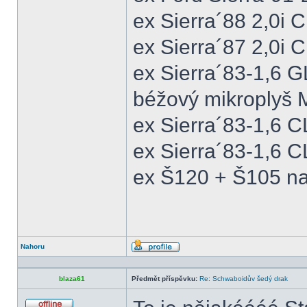
ex Sierra´88 2,0i
ex Sierra´87 2,0i
ex Sierra´83-1,6 
béžový mikroplyš M
ex Sierra´83-1,6 
ex Sierra´83-1,6 C
ex Š120 + Š105 na
Nahoru
Profil
blaza61
Předmět příspěvku:
Re: Schwaboidův šedý drak