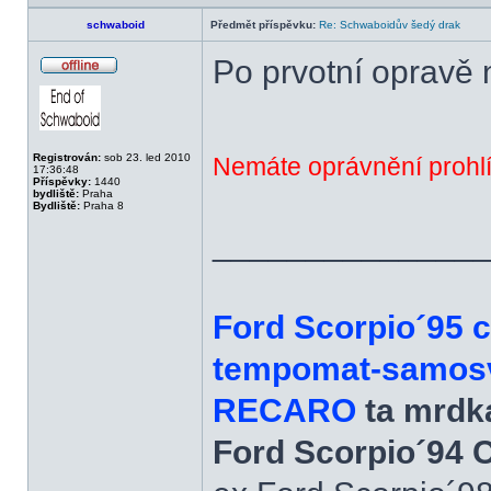
schwaboid
Předmět příspěvku:
Re: Schwaboidův šedý drak
Po prvotní opravě 
Offline
Registrován:
sob 23. led 2010
Nemáte oprávnění prohlí
17:36:48
Příspěvky:
1440
bydliště:
Praha
Bydliště:
Praha 8
______________
Ford Scorpio´95 
tempomat-samosvo
RECARO
ta mrdka
Ford Scorpio´94 