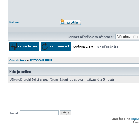
Nahoru
Profil
Zobrazit příspěvky za předchozí:
Stránka
1
z
9
[ 87 příspěvků ]
Odeslat nové téma
Odpovědět na téma
Obsah fóra
»
FOTOGALERIE
Kdo je online
Uživatelé prohlížející si toto fórum: Žádní registrovaní uživatelé a 5 hostů
Hledat:
Založeno na
php
Čes