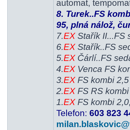
automat, tempomat,
8. Turek..FS komb
95, plná nálož, č
7.
EX
Stařík II...FS
6.
EX
Stařík..FS se
5.
EX
Čárlí..FS sed
4.
EX
Venca FS kom
3.
EX
FS kombi 2,5
2.
EX
FS RS kombi 
1.
EX
FS kombi 2,0
Telefon:
603 823 4
milan.blaskovic@