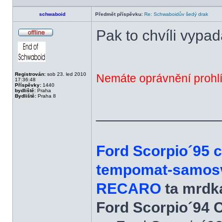
schwaboid
Předmět příspěvku:
Re: Schwaboidův šedý drak
Pak to chvíli vypada
Offline
Registrován:
sob 23. led 2010
Nemáte oprávnění prohlí
17:36:48
Příspěvky:
1440
bydliště:
Praha
Bydliště:
Praha 8
______________
Ford Scorpio´95 
tempomat-samosvo
RECARO
ta mrdka
Ford Scorpio´94 