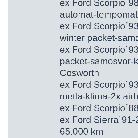
ex Ford Scorpio´9
automat-tempomat-A
ex Ford Scorpio´9
winter packet-sam
ex Ford Scorpio´93
packet-samosvor-k
Cosworth
ex Ford Scorpio´9
metla-klima-2x ai
ex Ford Scorpio´88
ex Ford Sierra´91
65.000 km