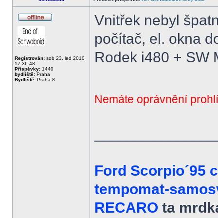
Vnitřek nebyl špatn
Offline
počítač, el. okna 
Rodek i480 + SW 
Registrován:
sob 23. led 2010
17:36:48
Příspěvky:
1440
bydliště:
Praha
Bydliště:
Praha 8
Nemáte oprávnění prohlí
______________
Ford Scorpio´95 
tempomat-samosvo
RECARO
ta mrdka