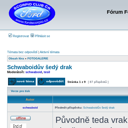
Fórum Fo
Registrovat
Přihlásit se
Témata bez odpovědí
|
Aktivní témata
Obsah fóra
»
FOTOGALERIE
Schwaboidův šedý drak
Moderátoři:
schwaboid
,
tesil
Stránka
1
z
9
[ 87 příspěvků ]
Odeslat nové téma
Odpovědět na téma
Verze pro tisk
Autor
schwaboid
Předmět příspěvku:
Schwaboidův šedý drak
Původně teda vrak,
Offline