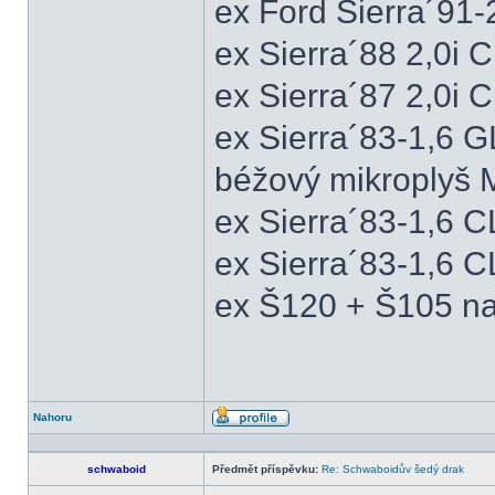
ex Ford Sierra´91
ex Sierra´88 2,0i
ex Sierra´87 2,0i
ex Sierra´83-1,6 
béžový mikroplyš M
ex Sierra´83-1,6 
ex Sierra´83-1,6 C
ex Š120 + Š105 na
Nahoru
Profil
schwaboid
Předmět příspěvku:
Re: Schwaboidův šedý drak