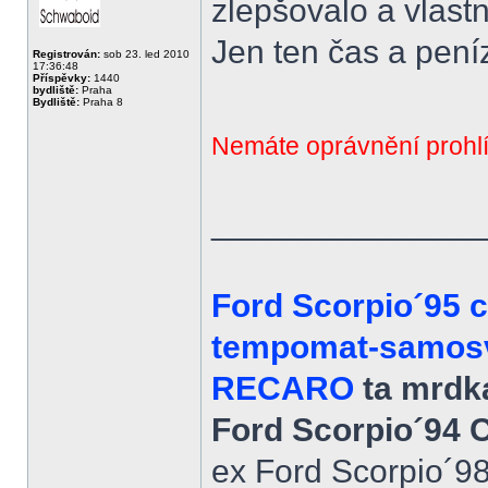
zlepšovalo a vlast
Jen ten čas a peníz
Registrován:
sob 23. led 2010
17:36:48
Příspěvky:
1440
bydliště:
Praha
Bydliště:
Praha 8
Nemáte oprávnění prohlí
______________
Ford Scorpio´95 
tempomat-samosvo
RECARO
ta mrdka
Ford Scorpio´94 
ex Ford Scorpio´9