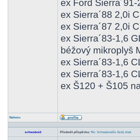
ex Ford Sierra´91
ex Sierra´88 2,0i
ex Sierra´87 2,0i
ex Sierra´83-1,6 
béžový mikroplyš M
ex Sierra´83-1,6 
ex Sierra´83-1,6 C
ex Š120 + Š105 na
Nahoru
Profil
schwaboid
Předmět příspěvku:
Re: Schwaboidův šedý drak