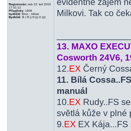
evidentně zájem nem
Registrován:
sob 23. led 2010
17:51:12
Milkovi. Tak co ček
Příspěvky:
1906
bydliště:
Brno - město
Bydliště:
B | R || N ||| O ||||
______________
13. MAXO EXECUTI
Cosworth 24V6, 1
12.
EX
Černý Cossá
11. Bílá Cossa..
manuál
10.
EX
Rudy..FS se
světlá kůže v plné
9.
EX
EX Kája...FS 