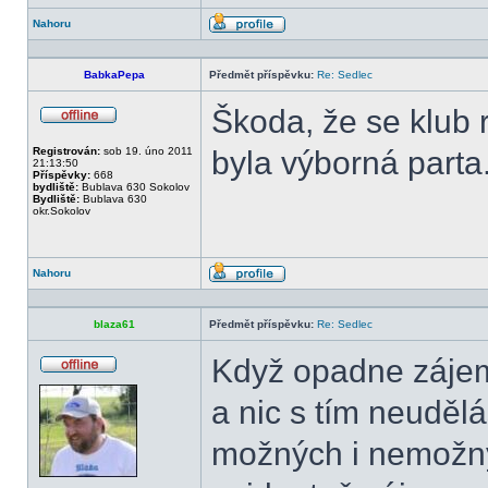
Nahoru
Profil
BabkaPepa
Předmět příspěvku:
Re: Sedlec
Škoda, že se klub 
Offline
Registrován:
sob 19. úno 2011
byla výborná parta
21:13:50
Příspěvky:
668
bydliště:
Bublava 630 Sokolov
Bydliště:
Bublava 630
okr.Sokolov
Nahoru
Profil
blaza61
Předmět příspěvku:
Re: Sedlec
Když opadne zájem,
Offline
a nic s tím neudě
možných i nemožnýc