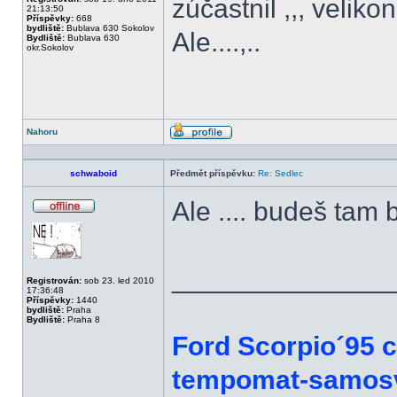
zúčastnil ,,, veliko
21:13:50
Příspěvky:
668
bydliště:
Bublava 630 Sokolov
Ale....,..
Bydliště:
Bublava 630
okr.Sokolov
Nahoru
Profil
schwaboid
Předmět příspěvku:
Re: Sedlec
Ale .... budeš tam 
Offline
______________
Registrován:
sob 23. led 2010
17:36:48
Příspěvky:
1440
bydliště:
Praha
Bydliště:
Praha 8
Ford Scorpio´95 
tempomat-samosvo