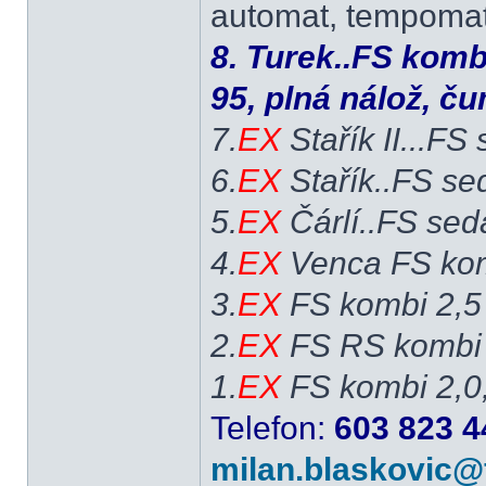
automat, tempomat,
8. Turek..FS komb
95, plná nálož, č
7.
EX
Stařík II...FS
6.
EX
Stařík..FS se
5.
EX
Čárlí..FS sed
4.
EX
Venca FS kom
3.
EX
FS kombi 2,5
2.
EX
FS RS kombi 
1.
EX
FS kombi 2,0
Telefon:
603 823 4
milan.blaskovic@