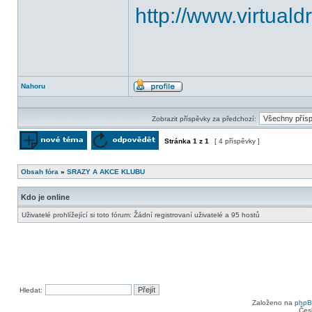
http://www.virtual
Nahoru
Profil
Zobrazit příspěvky za předchozí:
Stránka
1
z
1
[ 4 příspěvky ]
Odeslat nové téma
Odpovědět na téma
Obsah fóra
»
SRAZY A AKCE KLUBU
Kdo je online
Uživatelé prohlížející si toto fórum: Žádní registrovaní uživatelé a 95 hostů
Hledat:
Založeno na
php
Čes