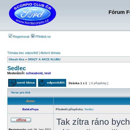
Fórum Fo
Registrovat
Přihlásit se
Témata bez odpovědí
|
Aktivní témata
Obsah fóra
»
SRAZY A AKCE KLUBU
Sedlec
Moderátoři:
schwaboid
,
tesil
Stránka
1
z
1
[ 4 příspěvky ]
Odeslat nové téma
Odpovědět na téma
Verze pro tisk
Autor
BabkaPepa
Předmět příspěvku:
Sedlec
Tak zítra ráno byc
Offline
Registrován:
sob 19. úno 2011