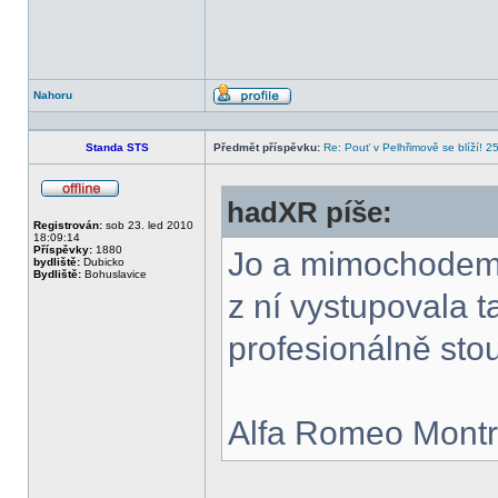
Nahoru
Profil
Standa STS
Předmět příspěvku:
Re: Pouť v Pelhřimově se blíží! 2
hadXR píše:
Offline
Registrován:
sob 23. led 2010
18:09:14
Příspěvky:
1880
Jo a mimochodem 
bydliště:
Dubicko
Bydliště:
Bohuslavice
z ní vystupovala t
profesionálně sto
Alfa Romeo Montr