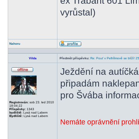
ex Trabant 601 Lim
vyrůstal)
Nahoru
Profil
Vilda
Předmět příspěvku:
Re: Pouť v Pelhřimově se blíží! 2
Ježdění na autíčkác
Offline
připadám naklepaný
pro Švába informa
Registrován:
sob 23. led 2010
18:04:22
Příspěvky:
1343
bydliště:
Lysá nad Labem
Bydliště:
Lysá nad Labem
Nemáte oprávnění prohlí