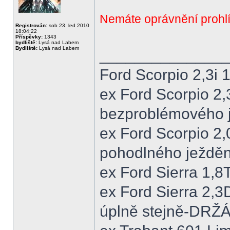
Nemáte oprávnění prohlí
Registrován:
sob 23. led 2010
18:04:22
Příspěvky:
1343
bydliště:
Lysá nad Labem
Bydliště:
Lysá nad Labem
______________
Ford Scorpio 2,3i
ex Ford Scorpio 2,
bezproblémového j
ex Ford Scorpio 2,
pohodlného ježděn
ex Ford Sierra 1,
ex Ford Sierra 2,3
úplně stejně-DRŽ