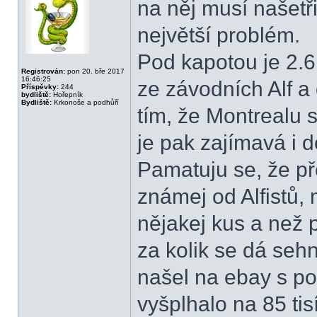
na něj musí našetř
největší problém.
Pod kapotou je 2.6
Registrován:
pon 20. bře 2017
16:46:25
ze závodních Alf a
Příspěvky:
244
bydliště:
Hořepník
Bydliště:
Krkonoše a podhůří
tím, že Montrealu s
je pak zajímavá i 
Pamatuju se, že pře
známej od Alfistů, 
nějakej kus a než 
za kolik se dá se
našel na ebay s poč
vyšplhalo na 85 tis