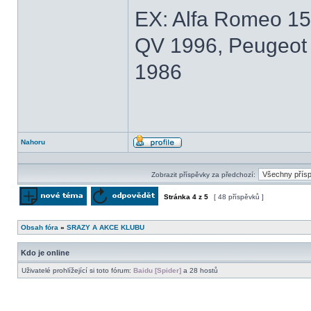
EX: Alfa Romeo 15
QV 1996, Peugeot 
1986
Nahoru
Profil
Zobrazit příspěvky za předchozí:
Stránka
4
z
5
[ 48 příspěvků ]
Odeslat nové téma
Odpovědět na téma
Obsah fóra
»
SRAZY A AKCE KLUBU
Kdo je online
Uživatelé prohlížející si toto fórum:
Baidu [Spider]
a 28 hostů