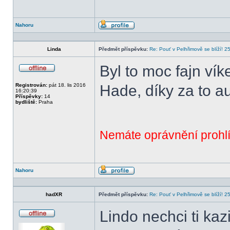
Nahoru
Profil
Linda
Předmět příspěvku:
Re: Pouť v Pelhřimově se blíží! 2
Byl to moc fajn vík
Offline
Registrován:
pát 18. lis 2016
Hade, díky za to a
16:20:39
Příspěvky:
14
bydliště:
Praha
Nemáte oprávnění prohlí
Nahoru
Profil
hadXR
Předmět příspěvku:
Re: Pouť v Pelhřimově se blíží! 2
Lindo nechci ti kazi
Offline