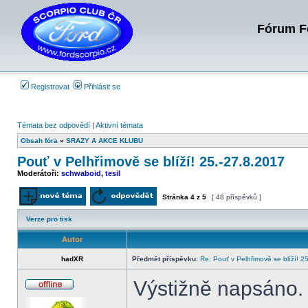
Fórum Fo
Registrovat
Přihlásit se
Témata bez odpovědí
|
Aktivní témata
Obsah fóra
»
SRAZY A AKCE KLUBU
Pouť v Pelhřimově se blíží! 25.-27.8.2017
Moderátoři:
schwaboid
,
tesil
Stránka
4
z
5
[ 48 příspěvků ]
Odeslat nové téma
Odpovědět na téma
Verze pro tisk
Autor
hadXR
Předmět příspěvku:
Re: Pouť v Pelhřimově se blíží! 2
Výstižně napsáno.
Offline