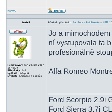
Nahoru
Profil
hadXR
Předmět příspěvku:
Re: Pouť v Pelhřimově se blíží! 2
Jo a mimochodem j
Offline
ní vystupovala ta b
profesionálně stou
Registrován:
pon 20. bře 2017
16:46:25
Alfa Romeo Montre
Příspěvky:
244
bydliště:
Hořepník
Bydliště:
Krkonoše a podhůří
______________
Ford Scorpio 2.9i 
Ford Sierra 3.7i C