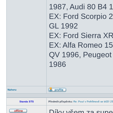
1987, Audi 80 B4 
EX: Ford Scorpio 
GL 1992
EX: Ford Sierra XR
EX: Alfa Romeo 15
QV 1996, Peugeot 
1986
Nahoru
Profil
Standa STS
Předmět příspěvku:
Re: Pouť v Pelhřimově se blíží! 2
Díky všem za supe