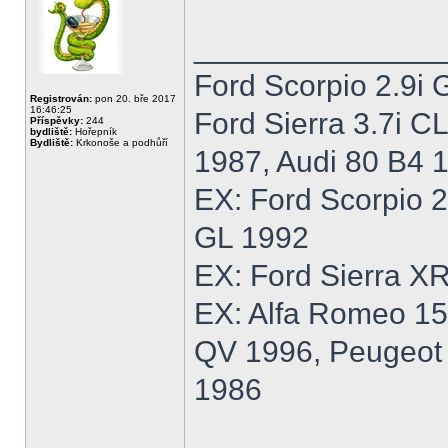
______________
Ford Scorpio 2.9i 
Registrován:
pon 20. bře 2017
16:46:25
Ford Sierra 3.7i C
Příspěvky:
244
bydliště:
Hořepník
Bydliště:
Krkonoše a podhůří
1987, Audi 80 B4 
EX: Ford Scorpio 
GL 1992
EX: Ford Sierra XR
EX: Alfa Romeo 15
QV 1996, Peugeot 
1986