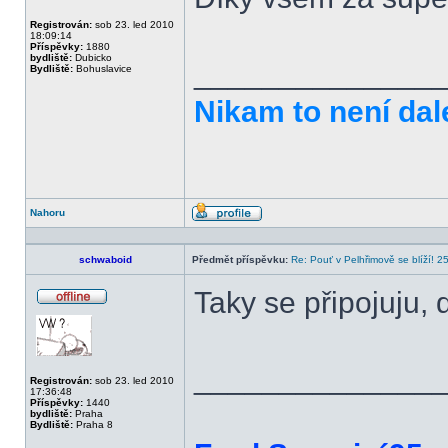
Offline
Registrován:
sob 23. led 2010
18:09:14
Příspěvky:
1880
bydliště:
Dubicko
______________
Bydliště:
Bohuslavice
Nikam to není dal
Nahoru
Profil
schwaboid
Předmět příspěvku:
Re: Pouť v Pelhřimově se blíží! 2
Taky se připojuju, 
Offline
______________
Registrován:
sob 23. led 2010
17:36:48
Příspěvky:
1440
bydliště:
Praha
Bydliště:
Praha 8