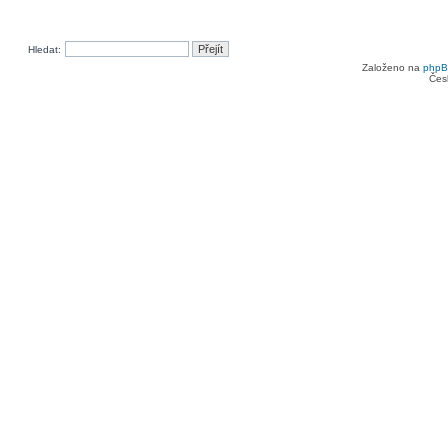
Hledat:
Založeno na
php
Čes