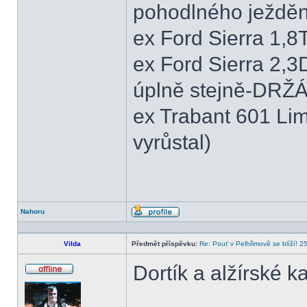
pohodlného ježděn
ex Ford Sierra 1,
ex Ford Sierra 2,3
úplně stejně-DRŽ
ex Trabant 601 Lim
vyrůstal)
Nahoru
Profil
Vilda
Předmět příspěvku:
Re: Pouť v Pelhřimově se blíží! 2
Dortík a alžírské k
Offline