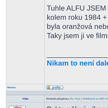
Tuhle ALFU JSE
kolem roku 1984 +
byla oranžová neb
Taky jsem ji ve film
______________
Nikam to není dal
Nahoru
Profil
Vilda
Předmět příspěvku:
Re: Pouť v Pelhřimově se blíží! 2