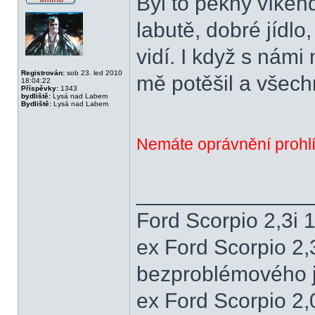
Byl to pěkný víkend
Offline
labutě, dobré jídlo,
vidí. I když s nám
Registrován:
sob 23. led 2010
mě potěšil a všech
18:04:22
Příspěvky:
1343
bydliště:
Lysá nad Labem
Bydliště:
Lysá nad Labem
Nemáte oprávnění prohlí
______________
Ford Scorpio 2,3i
ex Ford Scorpio 2,
bezproblémového j
ex Ford Scorpio 2,