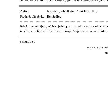
Škoda, že se klub rozpadl, vždycky jsem se moc těšil, byla výborná 
Autor:
blaza61
[ sob 20. dub 2024 16:13:09 ]
Předmět příspěvku:
Re: Sedlec
Když opadne zájem, může si jeden prst v prdeli zalomit a nic s tí
na členech a ti evidentně zájem nemají. Nesjeli se vzdát úctu Jirko
Stránka
1
z
1
Powered by phpBB
ht