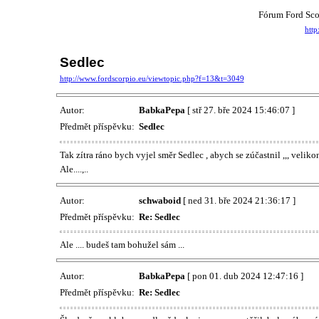
Fórum Ford Sco
http
Sedlec
http://www.fordscorpio.eu/viewtopic.php?f=13&t=3049
Autor:
BabkaPepa
[ stř 27. bře 2024 15:46:07 ]
Předmět příspěvku:
Sedlec
Tak zítra ráno bych vyjel směr Sedlec , abych se zúčastnil ,,, veliko
Ale....,..
Autor:
schwaboid
[ ned 31. bře 2024 21:36:17 ]
Předmět příspěvku:
Re: Sedlec
Ale .... budeš tam bohužel sám ...
Autor:
BabkaPepa
[ pon 01. dub 2024 12:47:16 ]
Předmět příspěvku:
Re: Sedlec