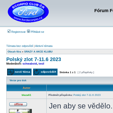
Fórum Fo
Registrovat
Přihlásit se
Témata bez odpovědí
|
Aktivní témata
Obsah fóra
»
SRAZY A AKCE KLUBU
Polský zlot 7-11.6 2023
Moderátoři:
schwaboid
,
tesil
Stránka
1
z
1
[ 2 příspěvky ]
Odeslat nové téma
Odpovědět na téma
Verze pro tisk
Autor
blaza61
Předmět příspěvku:
Polský zlot 7-11.6 2023
Jen aby se vědělo.
Offline