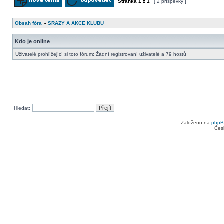
Stránka
1
z
1
[ 2 příspěvky ]
Odeslat nové téma
Odpovědět na téma
Obsah fóra
»
SRAZY A AKCE KLUBU
Kdo je online
Uživatelé prohlížející si toto fórum: Žádní registrovaní uživatelé a 79 hostů
Hledat:
Založeno na
php
Čes