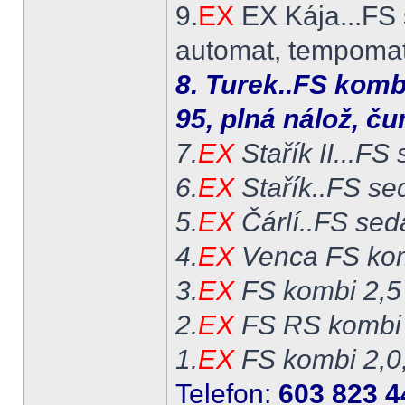
9.
EX
EX Kája...FS 
automat, tempomat,
8. Turek..FS komb
95, plná nálož, č
7.
EX
Stařík II...FS
6.
EX
Stařík..FS se
5.
EX
Čárlí..FS sed
4.
EX
Venca FS kom
3.
EX
FS kombi 2,5
2.
EX
FS RS kombi 
1.
EX
FS kombi 2,0
Telefon:
603 823 4