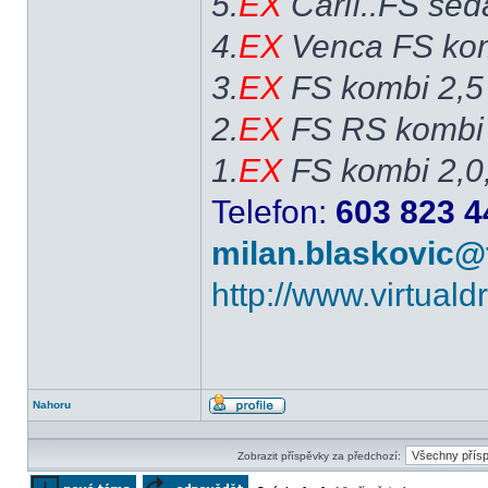
5.
EX
Čárlí..FS sed
4.
EX
Venca FS kom
3.
EX
FS kombi 2,5
2.
EX
FS RS kombi 
1.
EX
FS kombi 2,0
Telefon:
603 823 4
milan.blaskovic@
http://www.virtual
Nahoru
Profil
Zobrazit příspěvky za předchozí: