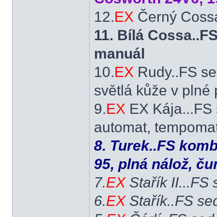
12.
EX
Černý Cossá
11. Bílá Cossa..
manuál
10.
EX
Rudy..FS se
světlá kůže v plné
9.
EX
EX Kája...FS 
automat, tempomat,
8. Turek..FS komb
95, plná nálož, č
7.
EX
Stařík II...FS
6.
EX
Stařík..FS se