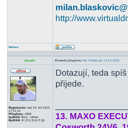
milan.blaskovic@
http://www.virtual
Nahoru
Profil
blaza61
Předmět příspěvku:
Re: Polský zlot 7-11.6 2023
Dotazují, teda spí
Offline
přijede.
______________
Registrován:
sob 23. led 2010
17:51:12
13. MAXO EXECUTI
Příspěvky:
1906
bydliště:
Brno - město
Bydliště:
B | R || N ||| O ||||
Cosworth 24V6, 1