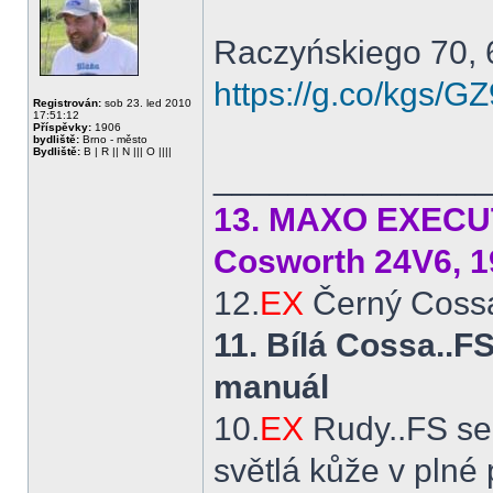
Raczyńskiego 70, 
https://g.co/kgs/
Registrován:
sob 23. led 2010
17:51:12
Příspěvky:
1906
bydliště:
Brno - město
Bydliště:
B | R || N ||| O ||||
______________
13. MAXO EXECUTI
Cosworth 24V6, 1
12.
EX
Černý Cossá
11. Bílá Cossa..
manuál
10.
EX
Rudy..FS se
světlá kůže v plné