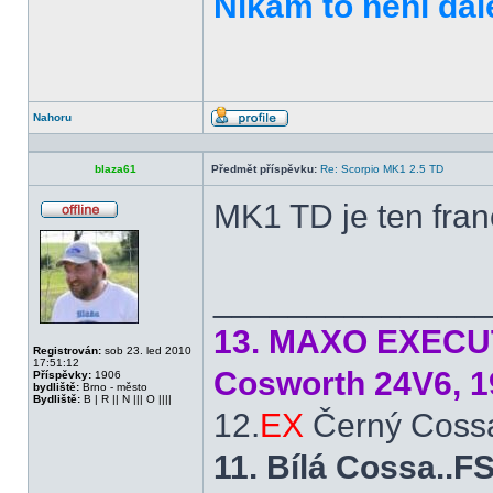
Nikam to není dal
Nahoru
Profil
blaza61
Předmět příspěvku:
Re: Scorpio MK1 2.5 TD
MK1 TD je ten fra
Offline
______________
13. MAXO EXECUTI
Registrován:
sob 23. led 2010
17:51:12
Cosworth 24V6, 1
Příspěvky:
1906
bydliště:
Brno - město
Bydliště:
B | R || N ||| O ||||
12.
EX
Černý Cossá
11. Bílá Cossa..