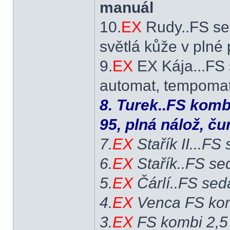
manuál
10.
EX
Rudy..FS se
světlá kůže v plné
9.
EX
EX Kája...FS 
automat, tempomat,
8. Turek..FS komb
95, plná nálož, č
7.
EX
Stařík II...FS
6.
EX
Stařík..FS se
5.
EX
Čárlí..FS sed
4.
EX
Venca FS kom
3.
EX
FS kombi 2,5