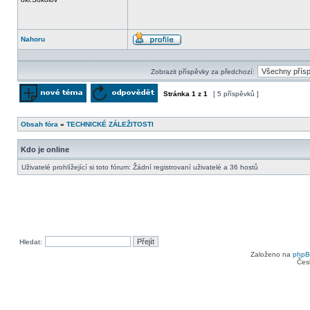
Nahoru
Profil
Zobrazit příspěvky za předchozí:
Stránka
1
z
1
[ 5 příspěvků ]
Odeslat nové téma
Odpovědět na téma
Obsah fóra
»
TECHNICKÉ ZÁLEŽITOSTI
Kdo je online
Uživatelé prohlížející si toto fórum: Žádní registrovaní uživatelé a 36 hostů
Hledat:
Založeno na
php
Čes