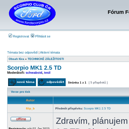
Fórum Fo
Registrovat
Přihlásit se
Témata bez odpovědí
|
Aktivní témata
Obsah fóra
»
TECHNICKÉ ZÁLEŽITOSTI
Scorpio MK1 2.5 TD
Moderátoři:
schwaboid
,
tesil
Stránka
1
z
1
[ 5 příspěvků ]
Odeslat nové téma
Odpovědět na téma
Verze pro tisk
Autor
filip_b
Předmět příspěvku:
Scorpio MK1 2.5 TD
Zdravím, plánujem
Offline
Registrován:
pát 02. čer 2023