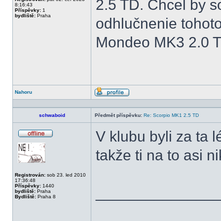
2.5 TD. Chcel by s
8:16:43
Příspěvky:
1
bydliště:
Praha
odhlučnenie tohoto
Mondeo MK3 2.0 TD
Nahoru
Profil
schwaboid
Předmět příspěvku:
Re: Scorpio MK1 2.5 TD
V klubu byli za ta l
Offline
takže ti na to asi 
Registrován:
sob 23. led 2010
17:36:48
Příspěvky:
1440
______________
bydliště:
Praha
Bydliště:
Praha 8