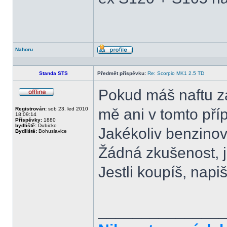
Nahoru
Profil
Standa STS
Předmět příspěvku:
Re: Scorpio MK1 2.5 TD
Pokud máš naftu z
Offline
Registrován:
sob 23. led 2010
mě ani v tomto pří
18:09:14
Příspěvky:
1880
bydliště:
Dubicko
Jakékoliv benzinov
Bydliště:
Bohuslavice
Žádná zkušenost, j
Jestli koupíš, napiš
______________