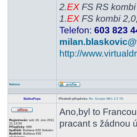
2.
EX
FS RS kombi 
1.
EX
FS kombi 2,0
Telefon:
603 823 4
milan.blaskovic@
http://www.virtual
Nahoru
Profil
BabkaPepa
Předmět příspěvku:
Re: Scorpio MK1 2.5 TD
Ano,byl to Francou
Offline
Registrován:
sob 19. úno 2011
pracant s žádnou ú
21:13:50
Příspěvky:
668
bydliště:
Bublava 630 Sokolov
Bydliště:
Bublava 630
okr.Sokolov