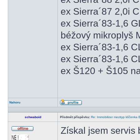
ex Sierra´87 2,0i
ex Sierra´83-1,6 
béžový mikroplyš M
ex Sierra´83-1,6 
ex Sierra´83-1,6 C
ex Š120 + Š105 na
Nahoru
Profil
schwaboid
Předmět příspěvku:
Re: Immobilizer mezityp klíčenka 
Získal jsem servis
Offline