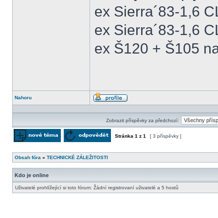
ex Sierra´83-1,6 
ex Sierra´83-1,6 C
ex Š120 + Š105 na
Nahoru
Profil
Zobrazit příspěvky za předchozí:
Stránka
1
z
1
[ 3 příspěvky ]
Odeslat nové téma
Odpovědět na téma
Obsah fóra
»
TECHNICKÉ ZÁLEŽITOSTI
Kdo je online
Uživatelé prohlížející si toto fórum: Žádní registrovaní uživatelé a 5 hostů