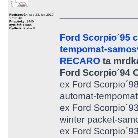
______________
Registrován:
sob 23. led 2010
17:36:48
Příspěvky:
1440
bydliště:
Praha
Bydliště:
Praha 8
Ford Scorpio´95 
tempomat-samosvo
RECARO
ta mrdka
Ford Scorpio´94 
ex Ford Scorpio´9
automat-tempomat-A
ex Ford Scorpio´9
winter packet-sam
ex Ford Scorpio´93