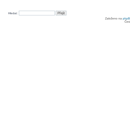
Hledat:
Založeno na
php
Čes