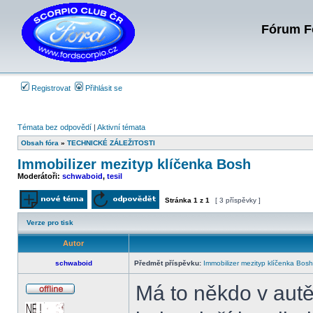
Fórum Fo
Registrovat
Přihlásit se
Témata bez odpovědí
|
Aktivní témata
Obsah fóra
»
TECHNICKÉ ZÁLEŽITOSTI
Immobilizer mezityp klíčenka Bosh
Moderátoři:
schwaboid
,
tesil
Stránka
1
z
1
[ 3 příspěvky ]
Odeslat nové téma
Odpovědět na téma
Verze pro tisk
Autor
schwaboid
Předmět příspěvku:
Immobilizer mezityp klíčenka Bosh
Má to někdo v autě
Offline