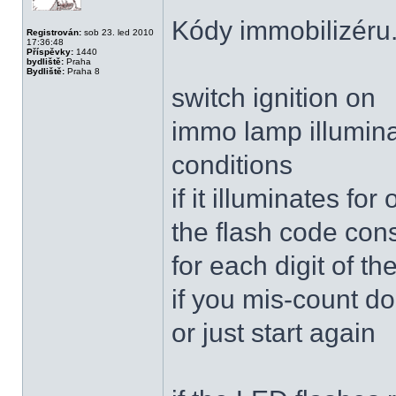
Kódy immobilizéru
Registrován:
sob 23. led 2010
17:36:48
Příspěvky:
1440
bydliště:
Praha
Bydliště:
Praha 8
switch ignition on
immo lamp illumina
conditions
if it illuminates fo
the flash code cons
for each digit of th
if you mis-count do
or just start again