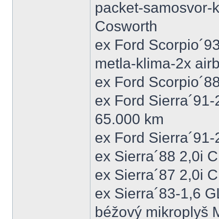
packet-samosvor-k
Cosworth
ex Ford Scorpio´9
metla-klima-2x ai
ex Ford Scorpio´88
ex Ford Sierra´91
65.000 km
ex Ford Sierra´91
ex Sierra´88 2,0i
ex Sierra´87 2,0i
ex Sierra´83-1,6 
béžový mikroplyš M