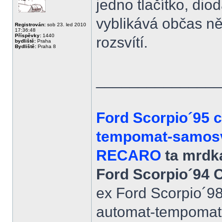
jedno tlačítko, dio
vyblikává občas ně
Registrován:
sob 23. led 2010
17:36:48
Příspěvky:
1440
rozsvítí.
bydliště:
Praha
Bydliště:
Praha 8
______________
Ford Scorpio´95 
tempomat-samosvo
RECARO
ta mrdka
Ford Scorpio´94 
ex Ford Scorpio´9
automat-tempomat-A