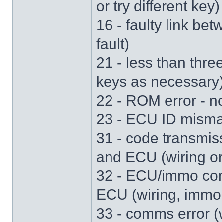
or try different key)
16 - faulty link b
fault)
21 - less than th
keys as necessary
22 - ROM error - n
23 - ECU ID misma
31 - code transmis
and ECU (wiring o
32 - ECU/immo con
ECU (wiring, immo
33 - comms error (