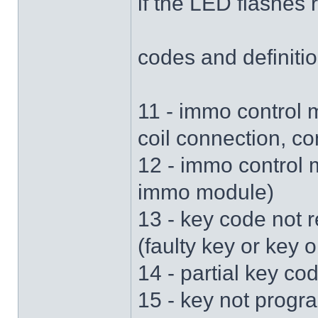
if the LED flashes 
codes and definitio
11 - immo control 
coil connection, c
12 - immo control m
immo module)
13 - key code not 
(faulty key or key 
14 - partial key co
15 - key not prog