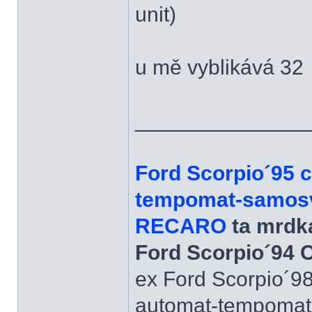
unit)
u mě vyblikává 32
______________
Ford Scorpio´95 
tempomat-samosvo
RECARO
ta mrdka
Ford Scorpio´94 
ex Ford Scorpio´9
automat-tempomat-A