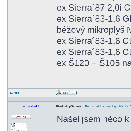
ex Sierra´87 2,0i
ex Sierra´83-1,6 
béžový mikroplyš M
ex Sierra´83-1,6 
ex Sierra´83-1,6 C
ex Š120 + Š105 na
Nahoru
Profil
schwaboid
Předmět příspěvku:
Re: Immobilizer mezityp klíčenka 
Našel jsem něco k 
Offline