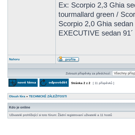
Ex: Scorpio 2,3 Ghia se
tourmallard green / Scor
Scorpio 2,0 Ghia sedan 
EXECUTIVE sedan 91´ / 
Nahoru
Profil
Zobrazit příspěvky za předchozí:
Stránka
2
z
2
[ 11 příspěvků ]
Odeslat nové téma
Odpovědět na téma
Obsah fóra
»
TECHNICKÉ ZÁLEŽITOSTI
Kdo je online
Uživatelé prohlížející si toto fórum: Žádní registrovaní uživatelé a 11 hostů