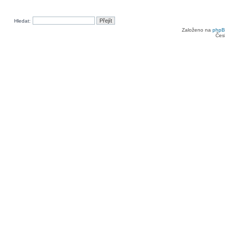
Hledat:
Založeno na
php
Čes