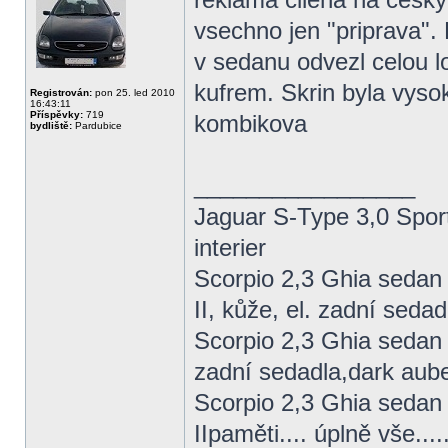
vsechno jen "priprava". 
v sedanu odvezl celou l
kufrem. Skrin byla vyso
Registrován:
pon 25. led 2010
16:43:11
Příspěvky:
719
kombikova
bydliště:
Pardubice
_________________
Jaguar S-Type 3,0 Sport
interier
Scorpio 2,3 Ghia sedan
II, kůže, el. zadní sedad
Scorpio 2,3 Ghia sedan 
zadní sedadla,dark aub
Scorpio 2,3 Ghia sedan
IIpaměti.... úplně vše...