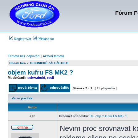
Fórum Fo
Registrovat
Přihlásit se
Témata bez odpovědí
|
Aktivní témata
Obsah fóra
»
TECHNICKÉ ZÁLEŽITOSTI
objem kufru FS MK2 ?
Moderátoři:
schwaboid
,
tesil
Stránka
2
z
2
[ 11 příspěvků ]
Odeslat nové téma
Odpovědět na téma
Verze pro tisk
Autor
J.R.
Předmět příspěvku:
Re: objem kufru FS MK2 ?
Nevim proc srovnavat k
Offline
reklama cilena na cesky 