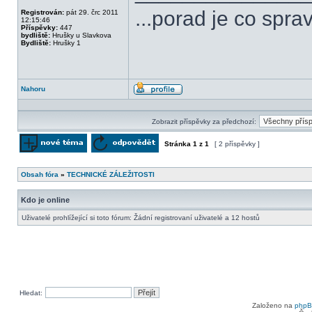
...porad je co spra
Registrován:
pát 29. črc 2011
12:15:46
Příspěvky:
447
bydliště:
Hrušky u Slavkova
Bydliště:
Hrušky 1
Nahoru
Profil
Zobrazit příspěvky za předchozí:
Stránka
1
z
1
[ 2 příspěvky ]
Odeslat nové téma
Odpovědět na téma
Obsah fóra
»
TECHNICKÉ ZÁLEŽITOSTI
Kdo je online
Uživatelé prohlížející si toto fórum: Žádní registrovaní uživatelé a 12 hostů
Hledat:
Založeno na
php