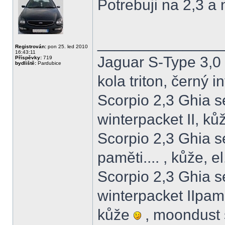
Potrebuji na 2,3 a
______________
Registrován:
pon 25. led 2010
16:43:11
Jaguar S-Type 3,0
Příspěvky:
719
bydliště:
Pardubice
kola triton, černý in
Scorpio 2,3 Ghia 
winterpacket II, ků
Scorpio 2,3 Ghia 
paměti.... , kůže, 
Scorpio 2,3 Ghia 
winterpacket IIpamět
kůže
, moondust s