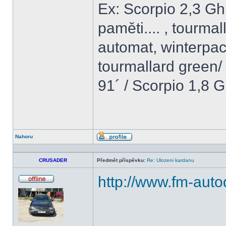
Ex: Scorpio 2,3 G
paměti.... , tourma
automat, winterpack
tourmallard green
91´ / Scorpio 1,8 G
Nahoru
Profil
CRUSADER
Předmět příspěvku:
Re: Ulozeni kardanu
http://www.fm-autod
Offline
______________