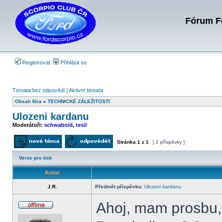
Fórum Fo
Registrovat
Přihlásit se
Témata bez odpovědí
|
Aktivní témata
Obsah fóra
»
TECHNICKÉ ZÁLEŽITOSTI
Ulozeni kardanu
Moderátoři:
schwaboid
,
tesil
Stránka
1
z
1
[ 2 příspěvky ]
Odeslat nové téma
Odpovědět na téma
Verze pro tisk
Autor
J.R.
Předmět příspěvku:
Ulozeni kardanu
Ahoj, mam prosbu,
Offline