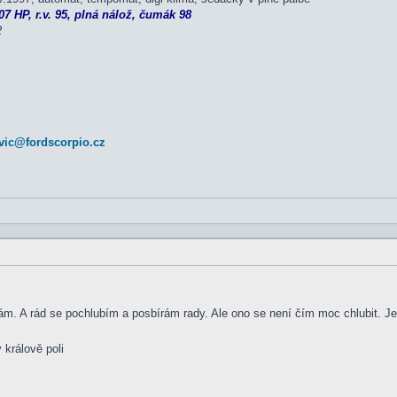
7 HP, r.v. 95, plná nálož, čumák 98
2
vic@fordscorpio.cz
m. A rád se pochlubím a posbírám rady. Ale ono se není čím moc chlubit. Je
 králově poli