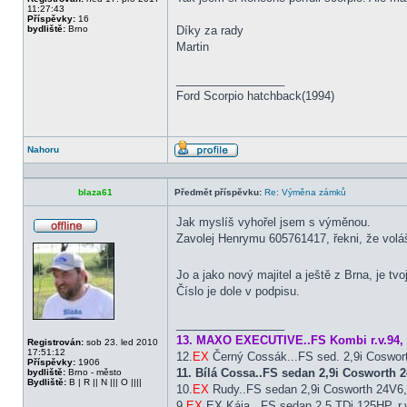
11:27:43
Příspěvky:
16
bydliště:
Brno
Díky za rady
Martin
_________________
Ford Scorpio hatchback(1994)
Nahoru
Profil
blaza61
Předmět příspěvku:
Re: Výměna zámků
Jak myslíš vyhořel jsem s výměnou.
Zavolej Henrymu 605761417, řekni, že volá
Offline
Jo a jako nový majitel a ještě z Brna, je tvo
Číslo je dole v podpisu.
_________________
13. MAXO EXECUTIVE..FS Kombi r.v.94, 
Registrován:
sob 23. led 2010
17:51:12
12.
EX
Černý Cossák...FS sed. 2,9i Coswor
Příspěvky:
1906
11. Bílá Cossa..FS sedan 2,9i Cosworth
bydliště:
Brno - město
Bydliště:
B | R || N ||| O ||||
10.
EX
Rudy..FS sedan 2,9i Cosworth 24V6, 
9.
EX
EX Kája...FS sedan 2,5 TDi 125HP, r.v