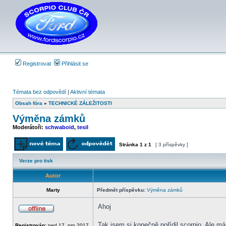
Registrovat
Přihlásit se
Témata bez odpovědí
|
Aktivní témata
Obsah fóra
»
TECHNICKÉ ZÁLEŽITOSTI
Výměna zámků
Moderátoři:
schwaboid
,
tesil
Stránka
1
z
1
[ 3 příspěvky ]
Odeslat nové téma
Odpovědět na téma
Verze pro tisk
Autor
Marty
Předmět příspěvku:
Výměna zámků
Ahoj
Offline
Tak jsem si konečně pořídil scorpio. Ale 
Registrován:
ned 17. pro 2017