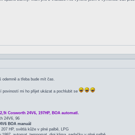
š odemně a třeba bude mít čas.
jí poviností mi ho přijet ukázat a pochlubit se
2,9i Cosworth 24V6, 197HP, BOA automatl.
th 24V6, 96
 24V6 BOA manuál
207 HP, světlá kůže v plné palbě, LPG
.1997, automat, tempomat, digi klima, sedačky v plné palbě