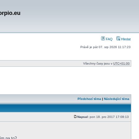
orpio.eu
FAQ
Hledat
Právě je pát 07. srp 2026 11:17:23
Všechny časy jsou v
UTC+01:00
Předchozí téma
|
Následující téma
Napsal:
pon 18. pro 2017 17:08:13
Příspěvek
ím na to?