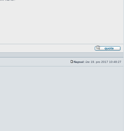
Odpově
s citací
Napsal:
úte 19. pro 2017 10:48:27
Příspěvek