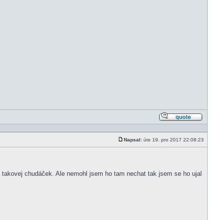
Odpově
s citací
Napsal:
úte 19. pro 2017 22:08:23
Příspěvek
 takovej chudáček. Ale nemohl jsem ho tam nechat tak jsem se ho ujal