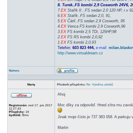
8. Turek..FS kombi 2,9 Cosworth 24V6, 20
7.
EX
Stařík II...FS sedan 2,0 120 HP, r.v 9
6.
EX
Stařík..FS sedan 2,0, 91,
5.
EX
Čárlí..FS sedan 2,9 Cosworth, 95
4.
EX
Venca FS kombi 2,9 Cosworth,96
3.
EX
FS kombi 2,5 TD
i
, 125HP,98
2.
EX
FS RS kombi 2,0,92
1.
EX
FS kombi 2,0,93
Telefon:
603 823 444,
e-mail:
milan.blasko
http://www.virtualdream.cz
Nahoru
Profil
Marty
Předmět příspěvku:
Re: Výměna zámků
Ahoj
Offline
Moc díky za odpověď. Hned zítra mu zavolá
Registrován:
ned 17. pro 2017
11:27:43
Příspěvky:
16
bydliště:
Brno
Jinak moje číslo je 737 383 058. A parkuju v
Martin