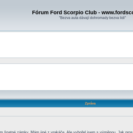
Fórum Ford Scorpio Club - www.fordsc
"Bezva auta dávají dohromady bezva lidi"
Zpráva
mám špatné zámky. Mám jiné z vrakáče. Ale vyhořel jsem s výměnou. Jak pros